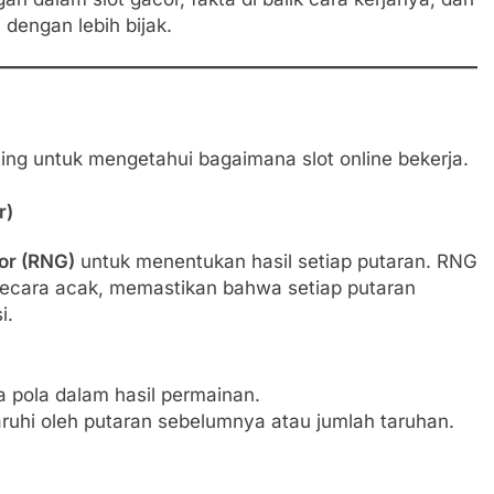
dengan lebih bijak.
ng untuk mengetahui bagaimana slot online bekerja.
r)
or (RNG)
untuk menentukan hasil setiap putaran. RNG
secara acak, memastikan bahwa setiap putaran
i.
pola dalam hasil permainan.
aruhi oleh putaran sebelumnya atau jumlah taruhan.