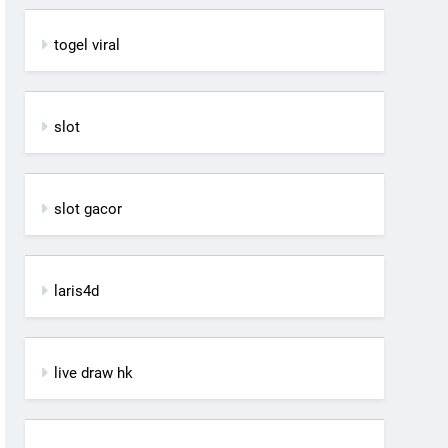
togel viral
slot
slot gacor
laris4d
live draw hk