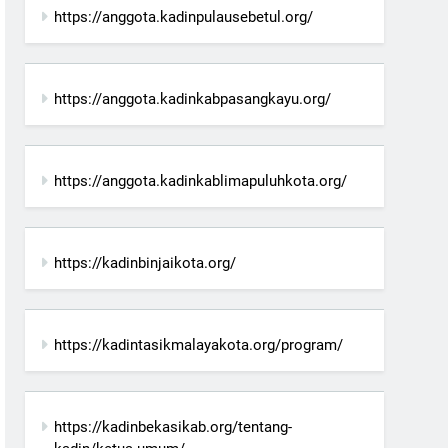
https://anggota.kadinpulausebetul.org/
https://anggota.kadinkabpasangkayu.org/
https://anggota.kadinkablimapuluhkota.org/
https://kadinbinjaikota.org/
https://kadintasikmalayakota.org/program/
https://kadinbekasikab.org/tentang-