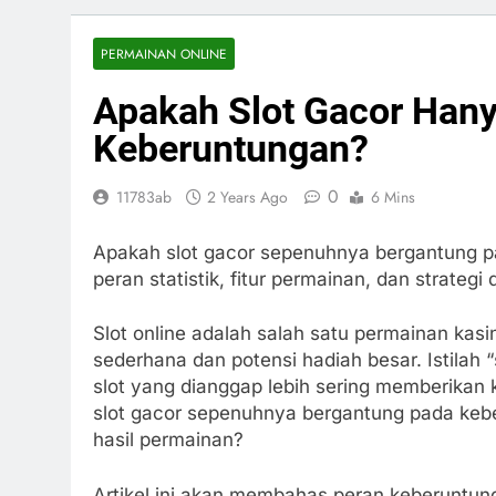
PERMAINAN ONLINE
Apakah Slot Gacor Han
Keberuntungan?
0
11783ab
2 Years Ago
6 Mins
Apakah slot gacor sepenuhnya bergantung 
peran statistik, fitur permainan, dan strategi
Slot online adalah salah satu permainan kas
sederhana dan potensi hadiah besar. Istilah
slot yang dianggap lebih sering memberika
slot gacor sepenuhnya bergantung pada kebe
hasil permainan?
Artikel ini akan membahas peran keberuntunga