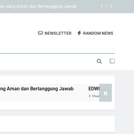
es yang Aman dan Bertanggung Jawab
a yang Tetap Fungsional dan Terarah
etap Fungsional dan Mudah Dipahami
NEWSLETTER
RANDOM NEWS
 Desktop secara Aman dan Terkendali
Cepat Untuk Kebutuhan Berbagi Gambar.
es yang Aman dan Bertanggung Jawab
a yang Tetap Fungsional dan Terarah
etap Fungsional dan Mudah Dipahami
an Bertanggung Jawab
EDWINSLOT dengan Antarmuka Se
3 Weeks Ago