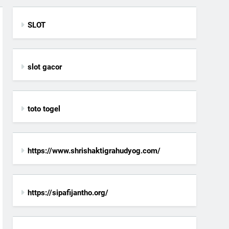
SLOT
slot gacor
toto togel
https://www.shrishaktigrahudyog.com/
https://sipafijantho.org/