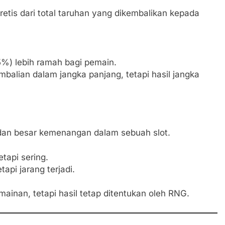
etis dari total taruhan yang dikembalikan kepada
95%) lebih ramah bagi pemain.
alian dalam jangka panjang, tetapi hasil jangka
an besar kemenangan dalam sebuah slot.
tapi sering.
pi jarang terjadi.
ainan, tetapi hasil tetap ditentukan oleh RNG.