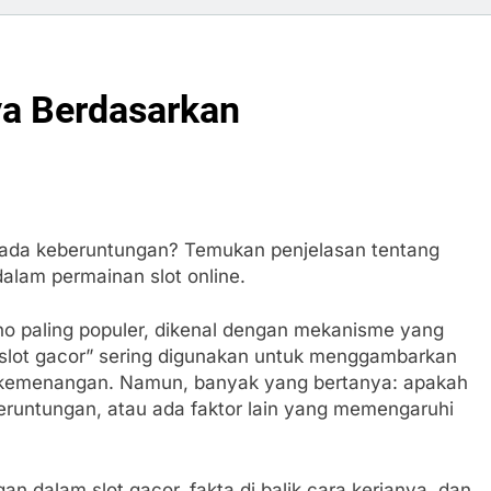
ya Berdasarkan
pada keberuntungan? Temukan penjelasan tentang
 dalam permainan slot online.
ino paling populer, dikenal dengan mekanisme yang
 “slot gacor” sering digunakan untuk menggambarkan
n kemenangan. Namun, banyak yang bertanya: apakah
runtungan, atau ada faktor lain yang memengaruhi
n dalam slot gacor, fakta di balik cara kerjanya, dan