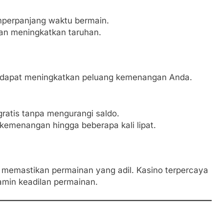
mperpanjang waktu bermain.
an meningkatkan taruhan.
iers dapat meningkatkan peluang kemenangan Anda.
ratis tanpa mengurangi saldo.
emenangan hingga beberapa kali lipat.
uk memastikan permainan yang adil. Kasino terpercaya
amin keadilan permainan.