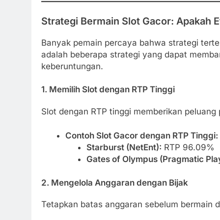
Strategi Bermain Slot Gacor: Apakah E
Banyak pemain percaya bahwa strategi tert
adalah beberapa strategi yang dapat memban
keberuntungan.
1. Memilih Slot dengan RTP Tinggi
Slot dengan RTP tinggi memberikan peluang 
Contoh Slot Gacor dengan RTP Tinggi:
Starburst (NetEnt):
RTP 96.09%
Gates of Olympus (Pragmatic Play
2. Mengelola Anggaran dengan Bijak
Tetapkan batas anggaran sebelum bermain da