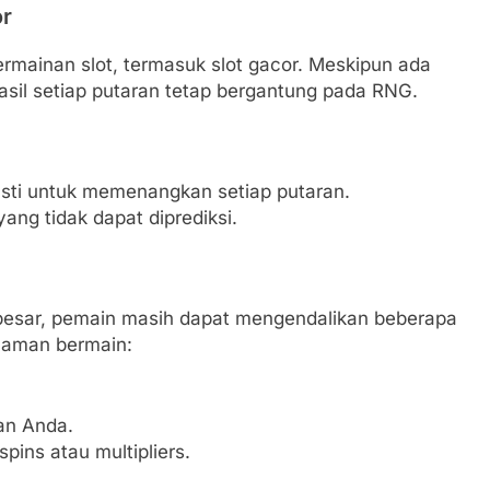
or
rmainan slot, termasuk slot gacor. Meskipun ada
 hasil setiap putaran tetap bergantung pada RNG.
 pasti untuk memenangkan setiap putaran.
yang tidak dapat diprediksi.
esar, pemain masih dapat mengendalikan beberapa
laman bermain:
an Anda.
pins atau multipliers.