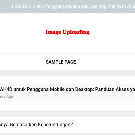
LEBAH4D untuk Pengguna Mobile dan Desktop: Panduan Aks
EDWINSLOT dengan Antarmuka Sederhan
LEBAH4D dengan Antarmuka Sederhana yang T
ge Uploading
EDWINSLOT untuk Pengguna Mobile dan
n Bagikan Gambar Dengan Mudah Di Image Uploading. Solusi 
LEBAH4D untuk Pengguna Mobile dan Desktop: Panduan Aks
SAMPLE PAGE
EDWINSLOT dengan Antarmuka Sederhan
LEBAH4D dengan Antarmuka Sederhana yang T
Pengguna Mobile dan Desktop: Panduan Akses yang Aman d
anya Berdasarkan Keberuntungan?