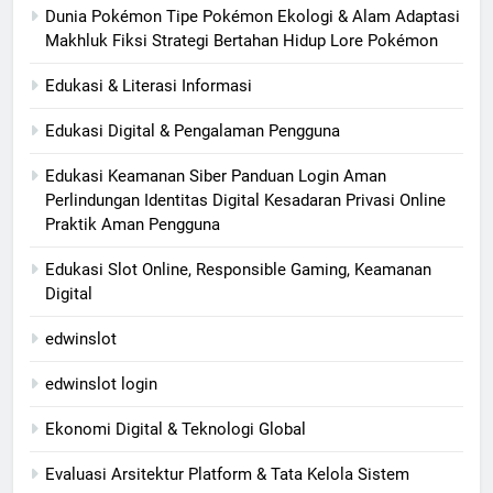
Dunia Pokémon Tipe Pokémon Ekologi & Alam Adaptasi
Makhluk Fiksi Strategi Bertahan Hidup Lore Pokémon
Edukasi & Literasi Informasi
Edukasi Digital & Pengalaman Pengguna
Edukasi Keamanan Siber Panduan Login Aman
Perlindungan Identitas Digital Kesadaran Privasi Online
Praktik Aman Pengguna
Edukasi Slot Online, Responsible Gaming, Keamanan
Digital
edwinslot
edwinslot login
Ekonomi Digital & Teknologi Global
Evaluasi Arsitektur Platform & Tata Kelola Sistem