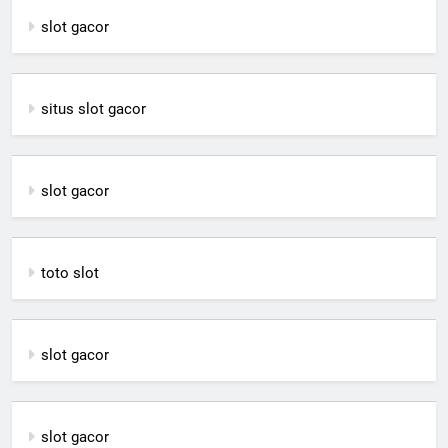
slot gacor
situs slot gacor
slot gacor
toto slot
slot gacor
slot gacor