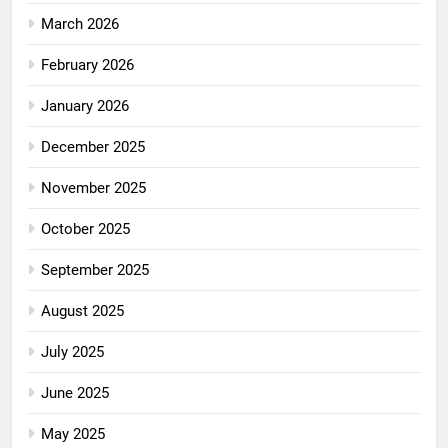
March 2026
February 2026
January 2026
December 2025
November 2025
October 2025
September 2025
August 2025
July 2025
June 2025
May 2025