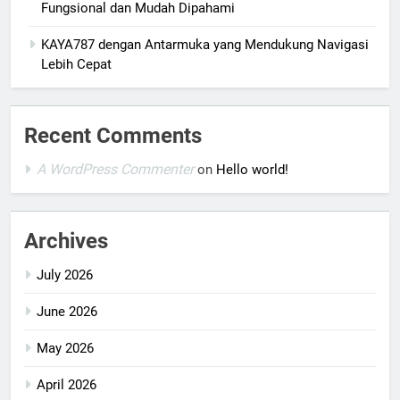
Fungsional dan Mudah Dipahami
KAYA787 dengan Antarmuka yang Mendukung Navigasi
Lebih Cepat
Recent Comments
A WordPress Commenter
on
Hello world!
Archives
July 2026
June 2026
May 2026
April 2026