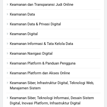
Keamanan dan Transparansi Judi Online
Keamanan Data
Keamanan Data & Privasi Digital
Keamanan Digital
Keamanan Informasi & Tata Kelola Data
Keamanan Navigasi Digital
Keamanan Platform & Panduan Pengguna
Keamanan Platform dan Akses Online
Keamanan Siber, Infrastruktur Digital, Teknologi Web,
Manajemen Sistem
Keamanan Siber, Teknologi Informasi, Desain Sistem
Digital, Inovasi Platform, Infrastruktur Digital