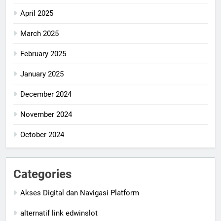
April 2025
March 2025
February 2025
January 2025
December 2024
November 2024
October 2024
Categories
Akses Digital dan Navigasi Platform
alternatif link edwinslot