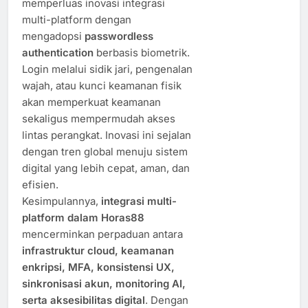
memperluas inovasi integrasi
multi-platform dengan
mengadopsi
passwordless
authentication
berbasis biometrik.
Login melalui sidik jari, pengenalan
wajah, atau kunci keamanan fisik
akan memperkuat keamanan
sekaligus mempermudah akses
lintas perangkat. Inovasi ini sejalan
dengan tren global menuju sistem
digital yang lebih cepat, aman, dan
efisien.
Kesimpulannya,
integrasi multi-
platform dalam Horas88
mencerminkan perpaduan antara
infrastruktur cloud, keamanan
enkripsi, MFA, konsistensi UX,
sinkronisasi akun, monitoring AI,
serta aksesibilitas digital
. Dengan