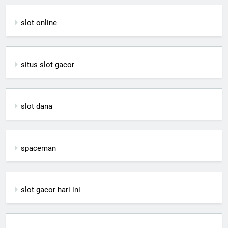
slot online
situs slot gacor
slot dana
spaceman
slot gacor hari ini