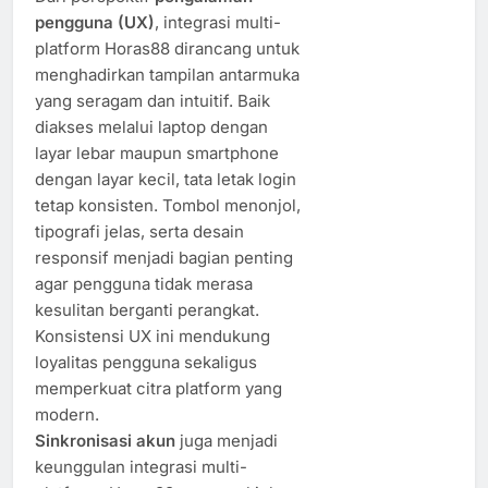
pengguna (UX)
, integrasi multi-
platform Horas88 dirancang untuk
menghadirkan tampilan antarmuka
yang seragam dan intuitif. Baik
diakses melalui laptop dengan
layar lebar maupun smartphone
dengan layar kecil, tata letak login
tetap konsisten. Tombol menonjol,
tipografi jelas, serta desain
responsif menjadi bagian penting
agar pengguna tidak merasa
kesulitan berganti perangkat.
Konsistensi UX ini mendukung
loyalitas pengguna sekaligus
memperkuat citra platform yang
modern.
Sinkronisasi akun
juga menjadi
keunggulan integrasi multi-