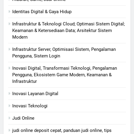
Identitas Digital & Gaya Hidup
Infrastruktur & Teknologi Cloud; Optimasi Sistem Digital;
Keamanan & Ketersediaan Data; Arsitektur Sistem
Modern
Infrastruktur Server, Optimisasi Sistem, Pengalaman
Pengguna, Sistem Login
Inovasi Digital, Transformasi Teknologi, Pengalaman
Pengguna, Ekosistem Game Modern, Keamanan &
Infrastruktur
Inovasi Layanan Digital
Inovasi Teknologi
Judi Online
judi online deposit cepat, panduan judi online, tips