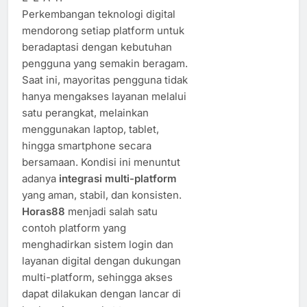
Perkembangan teknologi digital
mendorong setiap platform untuk
beradaptasi dengan kebutuhan
pengguna yang semakin beragam.
Saat ini, mayoritas pengguna tidak
hanya mengakses layanan melalui
satu perangkat, melainkan
menggunakan laptop, tablet,
hingga smartphone secara
bersamaan. Kondisi ini menuntut
adanya
integrasi multi-platform
yang aman, stabil, dan konsisten.
Horas88
menjadi salah satu
contoh platform yang
menghadirkan sistem login dan
layanan digital dengan dukungan
multi-platform, sehingga akses
dapat dilakukan dengan lancar di