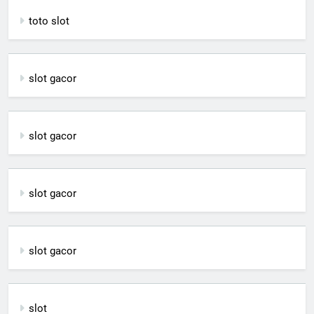
toto slot
slot gacor
slot gacor
slot gacor
slot gacor
slot