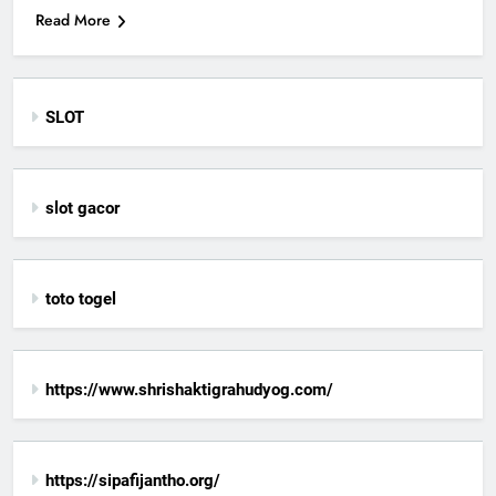
Read More
SLOT
slot gacor
toto togel
https://www.shrishaktigrahudyog.com/
https://sipafijantho.org/