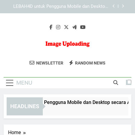
Skip
Jawab
EDWINSLOT dengan Antarmuka Sederhana yang
to
Tetap Fungsional dan Terarah
content
LEBAH4D dengan Antarmuka Sederhana yang
Tetap Fungsional dan Mudah Dipahami
EDWINSLOT untuk Pengguna Mobile dan Desktop
secara Aman dan Terkendali
LEBAH4D untuk Pengguna Mobile dan Desktop:
Panduan Akses yang Aman dan Bertanggung
Image
Jawab
Upload Dan Bagikan Gambar Dengan
EDWINSLOT dengan Antarmuka Sederhana yang
NEWSLETTER
RANDOM NEWS
Tetap Fungsional dan Terarah
Uploading
Mudah Di Image Uploading. Solusi
LEBAH4D dengan Antarmuka Sederhana yang
Cepat Untuk Kebutuhan Berbagi Gambar.
Tetap Fungsional dan Mudah Dipahami
MENU
WINSLOT untuk Pengguna Mobile dan Desktop secara Aman d
HEADLINES
Week Ago
Home