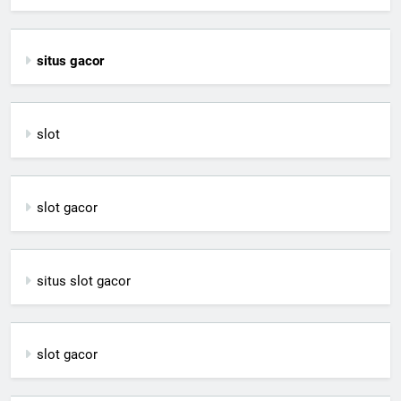
situs gacor
slot
slot gacor
situs slot gacor
slot gacor