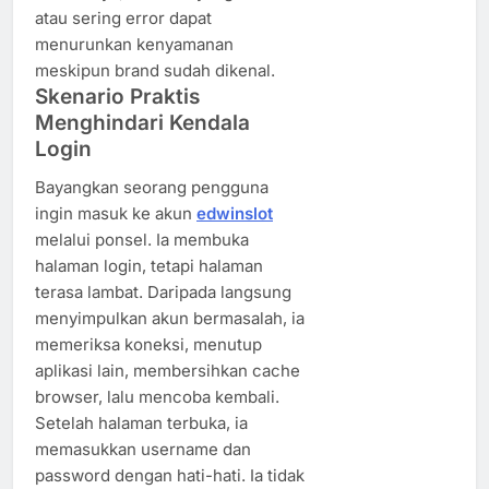
atau sering error dapat
menurunkan kenyamanan
meskipun brand sudah dikenal.
Skenario Praktis
Menghindari Kendala
Login
Bayangkan seorang pengguna
ingin masuk ke akun
edwinslot
melalui ponsel. Ia membuka
halaman login, tetapi halaman
terasa lambat. Daripada langsung
menyimpulkan akun bermasalah, ia
memeriksa koneksi, menutup
aplikasi lain, membersihkan cache
browser, lalu mencoba kembali.
Setelah halaman terbuka, ia
memasukkan username dan
password dengan hati-hati. Ia tidak