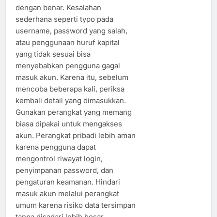
dengan benar. Kesalahan
sederhana seperti typo pada
username, password yang salah,
atau penggunaan huruf kapital
yang tidak sesuai bisa
menyebabkan pengguna gagal
masuk akun. Karena itu, sebelum
mencoba beberapa kali, periksa
kembali detail yang dimasukkan.
Gunakan perangkat yang memang
biasa dipakai untuk mengakses
akun. Perangkat pribadi lebih aman
karena pengguna dapat
mengontrol riwayat login,
penyimpanan password, dan
pengaturan keamanan. Hindari
masuk akun melalui perangkat
umum karena risiko data tersimpan
tanpa disadari lebih besar.