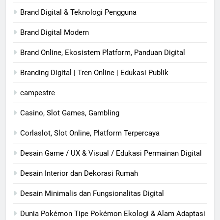
Brand Digital & Teknologi Pengguna
Brand Digital Modern
Brand Online, Ekosistem Platform, Panduan Digital
Branding Digital | Tren Online | Edukasi Publik
campestre
Casino, Slot Games, Gambling
Corlaslot, Slot Online, Platform Terpercaya
Desain Game / UX & Visual / Edukasi Permainan Digital
Desain Interior dan Dekorasi Rumah
Desain Minimalis dan Fungsionalitas Digital
Dunia Pokémon Tipe Pokémon Ekologi & Alam Adaptasi