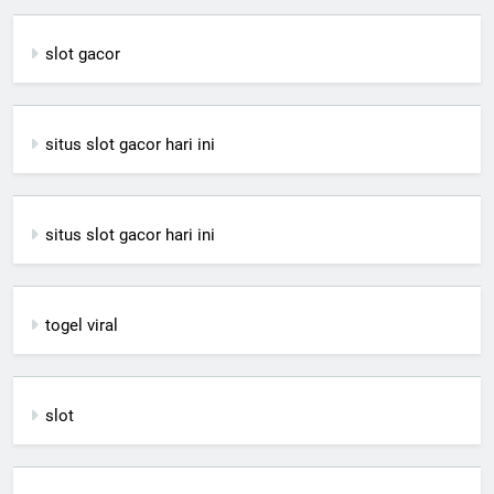
slot gacor
situs slot gacor hari ini
situs slot gacor hari ini
togel viral
slot