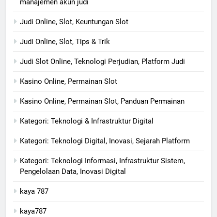
manajemen akun judi
Judi Online, Slot, Keuntungan Slot
Judi Online, Slot, Tips & Trik
Judi Slot Online, Teknologi Perjudian, Platform Judi
Kasino Online, Permainan Slot
Kasino Online, Permainan Slot, Panduan Permainan
Kategori: Teknologi & Infrastruktur Digital
Kategori: Teknologi Digital, Inovasi, Sejarah Platform
Kategori: Teknologi Informasi, Infrastruktur Sistem,
Pengelolaan Data, Inovasi Digital
kaya 787
kaya787