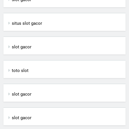
situs slot gacor
slot gacor
toto slot
slot gacor
slot gacor