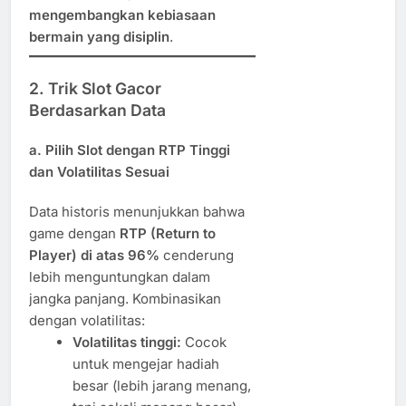
mengembangkan kebiasaan
bermain yang disiplin
.
2. Trik Slot Gacor
Berdasarkan Data
a.
Pilih Slot dengan RTP Tinggi
dan Volatilitas Sesuai
Data historis menunjukkan bahwa
game dengan
RTP (Return to
Player) di atas 96%
cenderung
lebih menguntungkan dalam
jangka panjang. Kombinasikan
dengan volatilitas:
Volatilitas tinggi:
Cocok
untuk mengejar hadiah
besar (lebih jarang menang,