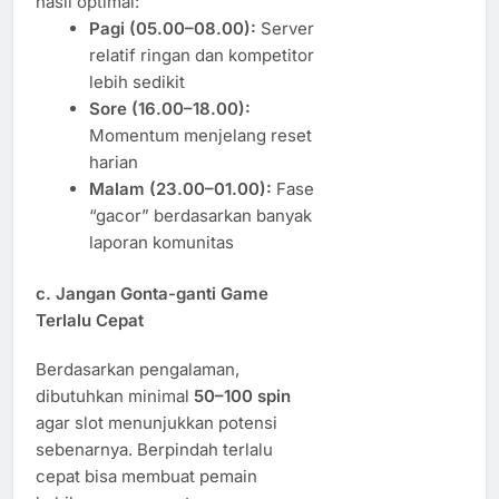
hasil optimal:
Pagi (05.00–08.00):
Server
relatif ringan dan kompetitor
lebih sedikit
Sore (16.00–18.00):
Momentum menjelang reset
harian
Malam (23.00–01.00):
Fase
“gacor” berdasarkan banyak
laporan komunitas
c.
Jangan Gonta-ganti Game
Terlalu Cepat
Berdasarkan pengalaman,
dibutuhkan minimal
50–100 spin
agar slot menunjukkan potensi
sebenarnya. Berpindah terlalu
cepat bisa membuat pemain