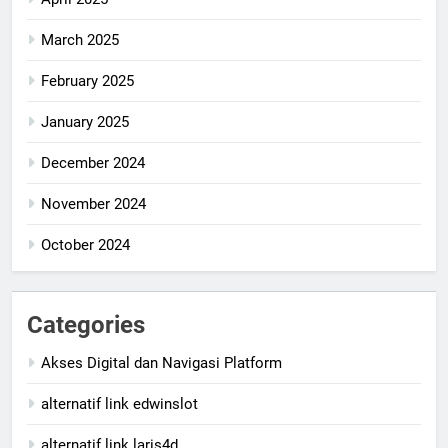
March 2025
February 2025
January 2025
December 2024
November 2024
October 2024
Categories
Akses Digital dan Navigasi Platform
alternatif link edwinslot
alternatif link laris4d