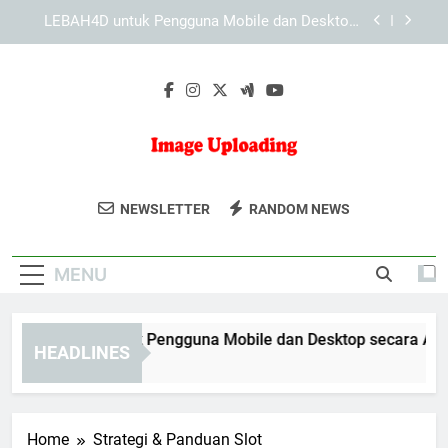
Skip
Jawab
EDWINSLOT dengan Antarmuka Sederhana yang
to
Tetap Fungsional dan Terarah
content
LEBAH4D dengan Antarmuka Sederhana yang
Tetap Fungsional dan Mudah Dipahami
EDWINSLOT untuk Pengguna Mobile dan Desktop
secara Aman dan Terkendali
LEBAH4D untuk Pengguna Mobile dan Desktop:
Panduan Akses yang Aman dan Bertanggung
Image
Jawab
Upload Dan Bagikan Gambar Dengan
EDWINSLOT dengan Antarmuka Sederhana yang
NEWSLETTER
RANDOM NEWS
Tetap Fungsional dan Terarah
Uploading
Mudah Di Image Uploading. Solusi
LEBAH4D dengan Antarmuka Sederhana yang
Cepat Untuk Kebutuhan Berbagi Gambar.
Tetap Fungsional dan Mudah Dipahami
MENU
WINSLOT untuk Pengguna Mobile dan Desktop secara Aman d
HEADLINES
Weeks Ago
Home
Strategi & Panduan Slot