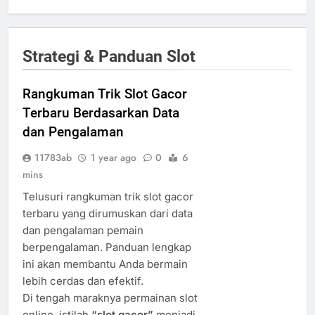
Strategi & Panduan Slot
Rangkuman Trik Slot Gacor
Terbaru Berdasarkan Data
dan Pengalaman
11783ab
1 year ago
0
6
mins
Telusuri rangkuman trik slot gacor
terbaru yang dirumuskan dari data
dan pengalaman pemain
berpengalaman. Panduan lengkap
ini akan membantu Anda bermain
lebih cerdas dan efektif.
Di tengah maraknya permainan slot
online, istilah
“slot gacor”
menjadi