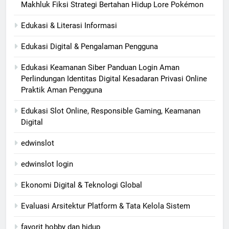
Makhluk Fiksi Strategi Bertahan Hidup Lore Pokémon
Edukasi & Literasi Informasi
Edukasi Digital & Pengalaman Pengguna
Edukasi Keamanan Siber Panduan Login Aman
Perlindungan Identitas Digital Kesadaran Privasi Online
Praktik Aman Pengguna
Edukasi Slot Online, Responsible Gaming, Keamanan
Digital
edwinslot
edwinslot login
Ekonomi Digital & Teknologi Global
Evaluasi Arsitektur Platform & Tata Kelola Sistem
favorit hobby dan hidup