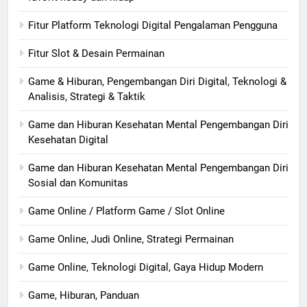
Fitur Platform Teknologi Digital Pengalaman Pengguna
Fitur Slot & Desain Permainan
Game & Hiburan, Pengembangan Diri Digital, Teknologi &
Analisis, Strategi & Taktik
Game dan Hiburan Kesehatan Mental Pengembangan Diri
Kesehatan Digital
Game dan Hiburan Kesehatan Mental Pengembangan Diri
Sosial dan Komunitas
Game Online / Platform Game / Slot Online
Game Online, Judi Online, Strategi Permainan
Game Online, Teknologi Digital, Gaya Hidup Modern
Game, Hiburan, Panduan