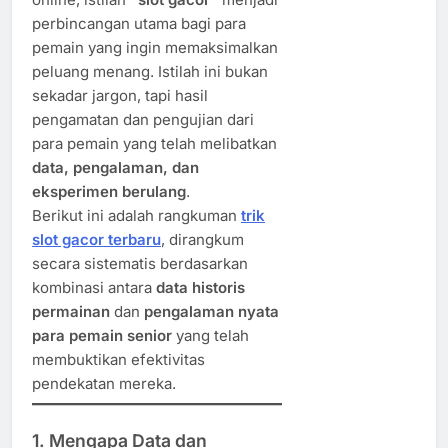
perbincangan utama bagi para
pemain yang ingin memaksimalkan
peluang menang. Istilah ini bukan
sekadar jargon, tapi hasil
pengamatan dan pengujian dari
para pemain yang telah melibatkan
data, pengalaman, dan
eksperimen berulang
.
Berikut ini adalah rangkuman
trik
slot gacor terbaru
, dirangkum
secara sistematis berdasarkan
kombinasi antara
data historis
permainan
dan
pengalaman nyata
para pemain senior
yang telah
membuktikan efektivitas
pendekatan mereka.
1. Mengapa Data dan