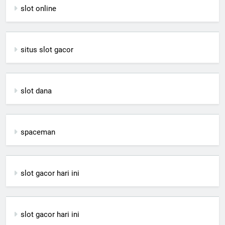
slot online
situs slot gacor
slot dana
spaceman
slot gacor hari ini
slot gacor hari ini