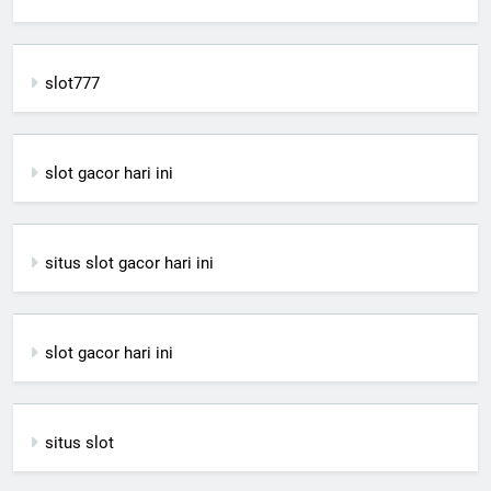
slot777
slot gacor hari ini
situs slot gacor hari ini
slot gacor hari ini
situs slot