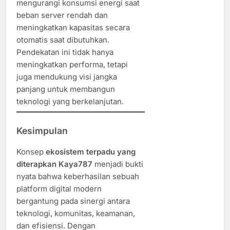
mengurangi konsumsi energi saat
beban server rendah dan
meningkatkan kapasitas secara
otomatis saat dibutuhkan.
Pendekatan ini tidak hanya
meningkatkan performa, tetapi
juga mendukung visi jangka
panjang untuk membangun
teknologi yang berkelanjutan.
Kesimpulan
Konsep
ekosistem terpadu yang
diterapkan Kaya787
menjadi bukti
nyata bahwa keberhasilan sebuah
platform digital modern
bergantung pada sinergi antara
teknologi, komunitas, keamanan,
dan efisiensi. Dengan