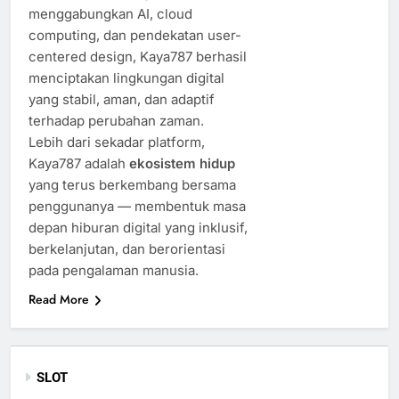
menggabungkan AI, cloud
computing, dan pendekatan user-
centered design, Kaya787 berhasil
menciptakan lingkungan digital
yang stabil, aman, dan adaptif
terhadap perubahan zaman.
Lebih dari sekadar platform,
Kaya787 adalah
ekosistem hidup
yang terus berkembang bersama
penggunanya — membentuk masa
depan hiburan digital yang inklusif,
berkelanjutan, dan berorientasi
pada pengalaman manusia.
Read More
SLOT