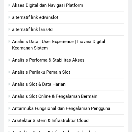
Akses Digital dan Navigasi Platform
alternatif link edwinslot
alternatif link laris4d
Analisis Data | User Experience | Inovasi Digital |
Keamanan Sistem
Analisis Performa & Stabilitas Akses
Analisis Perilaku Pemain Slot
Analisis Slot & Data Harian
Analisis Slot Online & Pengalaman Bermain
Antarmuka Fungsional dan Pengalaman Pengguna
Arsitektur Sistem & Infrastruktur Cloud