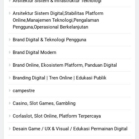
Arsitektur Sistem & Infrastruktur Teknologi
Arsitektur Sistem Digital,Stabilitas Platform
Online,Manajemen Teknologi,Pengalaman
Pengguna,Operasional Berkelanjutan
Brand Digital & Teknologi Pengguna
Brand Digital Modern
Brand Online, Ekosistem Platform, Panduan Digital
Branding Digital | Tren Online | Edukasi Publik
campestre
Casino, Slot Games, Gambling
Corlaslot, Slot Online, Platform Terpercaya
Desain Game / UX & Visual / Edukasi Permainan Digital