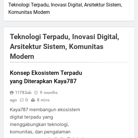
Teknologi Terpadu, Inovasi Digital, Arsitektur Sistem,
Komunitas Modern
Teknologi Terpadu, Inovasi Digital,
Arsitektur Sistem, Komunitas
Modern
Konsep Ekosistem Terpadu
yang Diterapkan Kaya787
11783ab
9 months
ago
0
8 mins
Kaya787 membangun ekosistem
digital terpadu yang
menggabungkan teknologi,
komunitas, dan pengalaman