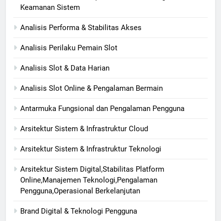
Keamanan Sistem
Analisis Performa & Stabilitas Akses
Analisis Perilaku Pemain Slot
Analisis Slot & Data Harian
Analisis Slot Online & Pengalaman Bermain
Antarmuka Fungsional dan Pengalaman Pengguna
Arsitektur Sistem & Infrastruktur Cloud
Arsitektur Sistem & Infrastruktur Teknologi
Arsitektur Sistem Digital,Stabilitas Platform
Online,Manajemen Teknologi,Pengalaman
Pengguna,Operasional Berkelanjutan
Brand Digital & Teknologi Pengguna