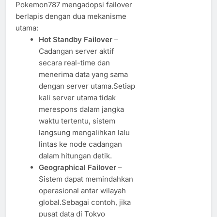
Pokemon787 mengadopsi failover
berlapis dengan dua mekanisme
utama:
Hot Standby Failover
–
Cadangan server aktif
secara real-time dan
menerima data yang sama
dengan server utama.Setiap
kali server utama tidak
merespons dalam jangka
waktu tertentu, sistem
langsung mengalihkan lalu
lintas ke node cadangan
dalam hitungan detik.
Geographical Failover
–
Sistem dapat memindahkan
operasional antar wilayah
global.Sebagai contoh, jika
pusat data di Tokyo