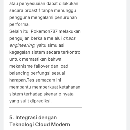
atau penyesuaian dapat dilakukan
secara proaktif tanpa menunggu
pengguna mengalami penurunan
performa.
Selain itu, Pokemon787 melakukan
pengujian berkala melalui
chaos
engineering
, yaitu simulasi
kegagalan sistem secara terkontrol
untuk memastikan bahwa
mekanisme failover dan load
balancing berfungsi sesuai
harapan.Tes semacam ini
membantu memperkuat ketahanan
sistem terhadap skenario nyata
yang sulit diprediksi.
5. Integrasi dengan
Teknologi Cloud Modern