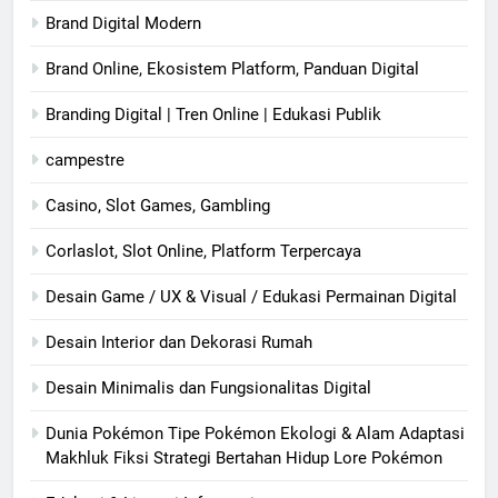
Brand Digital Modern
Brand Online, Ekosistem Platform, Panduan Digital
Branding Digital | Tren Online | Edukasi Publik
campestre
Casino, Slot Games, Gambling
Corlaslot, Slot Online, Platform Terpercaya
Desain Game / UX & Visual / Edukasi Permainan Digital
Desain Interior dan Dekorasi Rumah
Desain Minimalis dan Fungsionalitas Digital
Dunia Pokémon Tipe Pokémon Ekologi & Alam Adaptasi
Makhluk Fiksi Strategi Bertahan Hidup Lore Pokémon