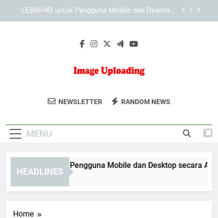
Skip
Jawab
EDWINSLOT dengan Antarmuka Sederhana yang
to
Tetap Fungsional dan Terarah
content
LEBAH4D dengan Antarmuka Sederhana yang
Tetap Fungsional dan Mudah Dipahami
EDWINSLOT untuk Pengguna Mobile dan Desktop
secara Aman dan Terkendali
LEBAH4D untuk Pengguna Mobile dan Desktop:
Panduan Akses yang Aman dan Bertanggung
Image
Jawab
Upload Dan Bagikan Gambar Dengan
EDWINSLOT dengan Antarmuka Sederhana yang
NEWSLETTER
RANDOM NEWS
Tetap Fungsional dan Terarah
Uploading
Mudah Di Image Uploading. Solusi
LEBAH4D dengan Antarmuka Sederhana yang
Cepat Untuk Kebutuhan Berbagi Gambar.
Tetap Fungsional dan Mudah Dipahami
MENU
WINSLOT untuk Pengguna Mobile dan Desktop secara Aman da
HEADLINES
eek Ago
Home