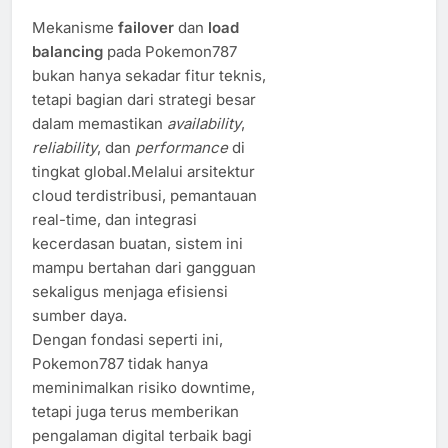
Mekanisme
failover
dan
load
balancing
pada Pokemon787
bukan hanya sekadar fitur teknis,
tetapi bagian dari strategi besar
dalam memastikan
availability
,
reliability
, dan
performance
di
tingkat global.Melalui arsitektur
cloud terdistribusi, pemantauan
real-time, dan integrasi
kecerdasan buatan, sistem ini
mampu bertahan dari gangguan
sekaligus menjaga efisiensi
sumber daya.
Dengan fondasi seperti ini,
Pokemon787 tidak hanya
meminimalkan risiko downtime,
tetapi juga terus memberikan
pengalaman digital terbaik bagi