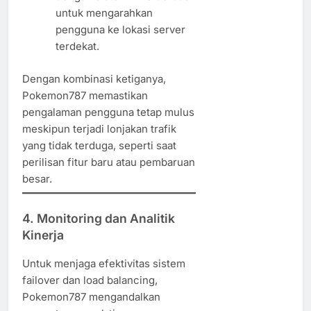
untuk mengarahkan
pengguna ke lokasi server
terdekat.
Dengan kombinasi ketiganya,
Pokemon787 memastikan
pengalaman pengguna tetap mulus
meskipun terjadi lonjakan trafik
yang tidak terduga, seperti saat
perilisan fitur baru atau pembaruan
besar.
4. Monitoring dan Analitik
Kinerja
Untuk menjaga efektivitas sistem
failover dan load balancing,
Pokemon787 mengandalkan