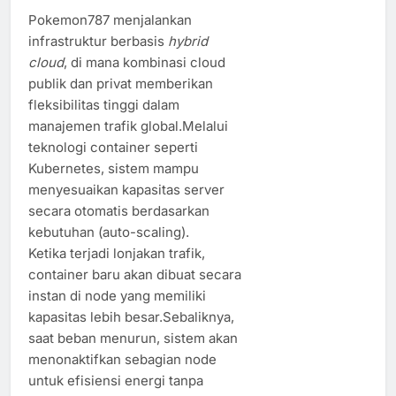
Pokemon787 menjalankan
infrastruktur berbasis
hybrid
cloud
, di mana kombinasi cloud
publik dan privat memberikan
fleksibilitas tinggi dalam
manajemen trafik global.Melalui
teknologi container seperti
Kubernetes, sistem mampu
menyesuaikan kapasitas server
secara otomatis berdasarkan
kebutuhan (auto-scaling).
Ketika terjadi lonjakan trafik,
container baru akan dibuat secara
instan di node yang memiliki
kapasitas lebih besar.Sebaliknya,
saat beban menurun, sistem akan
menonaktifkan sebagian node
untuk efisiensi energi tanpa