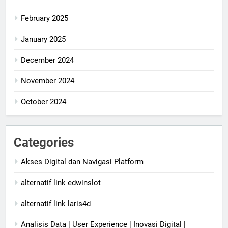
February 2025
January 2025
December 2024
November 2024
October 2024
Categories
Akses Digital dan Navigasi Platform
alternatif link edwinslot
alternatif link laris4d
Analisis Data | User Experience | Inovasi Digital |