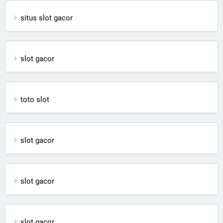
situs slot gacor
slot gacor
toto slot
slot gacor
slot gacor
slot gacor