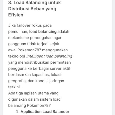
3. Load Balancing untuk
Distribusi Beban yang
Efisien
Jika failover fokus pada
pemulihan,
load balancing
adalah
mekanisme pencegahan agar
gangguan tidak terjadi sejak
awal.Pokemon787 menggunakan
teknologi
intelligent load balancing
yang mendistribusikan permintaan
pengguna ke berbagai server aktif
berdasarkan kapasitas, lokasi
geografis, dan kondisi jaringan
terkini.
Ada tiga lapisan utama yang
digunakan dalam sistem load
balancing Pokemon787:
Application Load Balancer