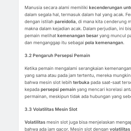
Manusia secara alami memiliki
kecenderungan unt
dalam segala hal, termasuk dalam hal yang acak. Fe
dengan istilah
pareidolia
, di mana kita cenderung m
makna dalam kejadian acak. Dalam perjudian, ini bi
pemain melihat
kemenangan besar
yang muncul pa
dan menganggap itu sebagai
pola kemenangan
.
3.2
Pengaruh Persepsi Pemain
Ketika pemain mengalami serangkaian kemenangan
yang sama atau pada jam tertentu, mereka mungki
bahwa mesin slot lebih
terbuka
pada saat-saat terse
kepada
persepsi pemain
yang mencari korelasi ant
permainan, meskipun tidak ada hubungan yang seb
3.3
Volatilitas Mesin Slot
Volatilitas
mesin slot juga bisa menjelaskan meng
bahwa ada jam gacor. Mesin slot dengan
volatilitas