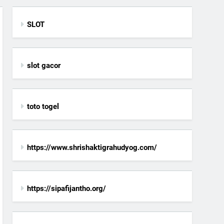
SLOT
slot gacor
toto togel
https://www.shrishaktigrahudyog.com/
https://sipafijantho.org/