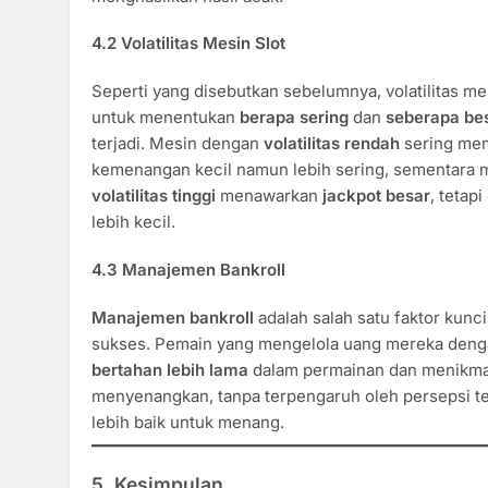
4.2
Volatilitas Mesin Slot
Seperti yang disebutkan sebelumnya, volatilitas me
untuk menentukan
berapa sering
dan
seberapa be
terjadi. Mesin dengan
volatilitas rendah
sering me
kemenangan kecil namun lebih sering, sementara 
volatilitas tinggi
menawarkan
jackpot besar
, tetap
lebih kecil.
4.3
Manajemen Bankroll
Manajemen bankroll
adalah salah satu faktor kunc
sukses. Pemain yang mengelola uang mereka denga
bertahan lebih lama
dalam permainan dan menikmat
menyenangkan, tanpa terpengaruh oleh persepsi t
lebih baik untuk menang.
5.
Kesimpulan