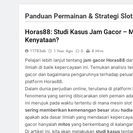
Panduan Permainan & Strategi Slot
Horas88: Studi Kasus Jam Gacor – M
Kenyataan?
11783ab
1 Year Ago
0
8 Mins
Pelajari lebih lanjut tentang
jam gacor Horas88
dan
ilmiah di balik kepercayaan ini. Temukan analisis 
gacor dan bagaimana pengaruhnya terhadap pelua
platform Horas88.
Dalam dunia perjudian online, terutama di platform
fenomena yang sering dibicarakan oleh pemain ad
ini merujuk pada waktu tertentu di mana mesin slot 
sering memberikan kemenangan besar
atau
hadia
apakah ada dasar ilmiah yang mendasari kepercayaa
gacor hanyalah
mitos
yang berkembang di kalanga
Di artikel ini, kita akan melakukan
studi kasus
tenta