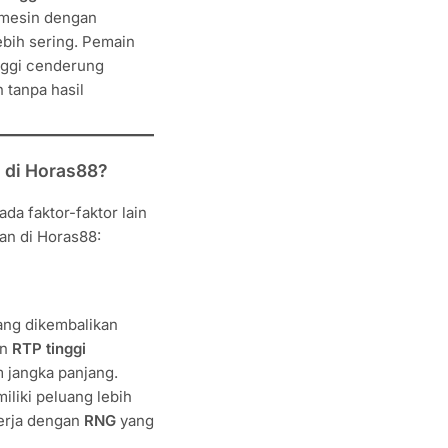
 mesin dengan
bih sering. Pemain
nggi cenderung
 tanpa hasil
 di Horas88?
da faktor-faktor lain
an di Horas88:
yang dikembalikan
an
RTP tinggi
 jangka panjang.
liki peluang lebih
kerja dengan
RNG
yang