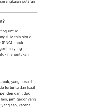
serangkaian putaran
ja?
nting untuk
ngsi. Mesin slot di
 (RNG)
untuk
lgoritma yang
untuk menentukan
a
acak
, yang berarti
de tertentu
dan hasil
ependen
dan tidak
lain,
jam gacor
yang
r yang sah, karena