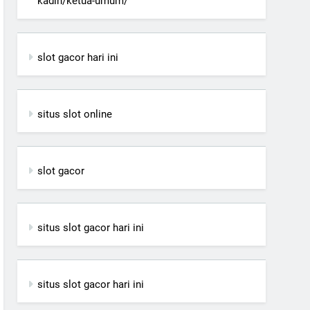
kadin/ketua-umum/
slot gacor hari ini
situs slot online
slot gacor
situs slot gacor hari ini
situs slot gacor hari ini