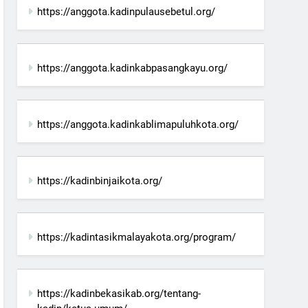
https://anggota.kadinpulausebetul.org/
https://anggota.kadinkabpasangkayu.org/
https://anggota.kadinkablimapuluhkota.org/
https://kadinbinjaikota.org/
https://kadintasikmalayakota.org/program/
https://kadinbekasikab.org/tentang-