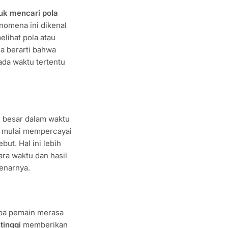
uk mencari pola
nomena ini dikenal
elihat pola atau
sa berarti bahwa
da waktu tertentu
 besar dalam waktu
n mulai mempercayai
but. Hal ini lebih
ara waktu dan hasil
enarnya.
apa pemain merasa
 tinggi
memberikan