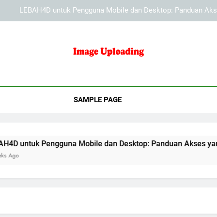
LEBAH4D untuk Pengguna Mobile dan Desktop: Panduan Aks
EDWINSLOT dengan Antarmuka Sederhan
LEBAH4D dengan Antarmuka Sederhana yang T
ge Uploading
EDWINSLOT untuk Pengguna Mobile dan
n Bagikan Gambar Dengan Mudah Di Image Uploading. Solusi 
LEBAH4D untuk Pengguna Mobile dan Desktop: Panduan Aks
SAMPLE PAGE
EDWINSLOT dengan Antarmuka Sederhan
LEBAH4D dengan Antarmuka Sederhana yang T
Pengguna Mobile dan Desktop: Panduan Akses yang Aman da