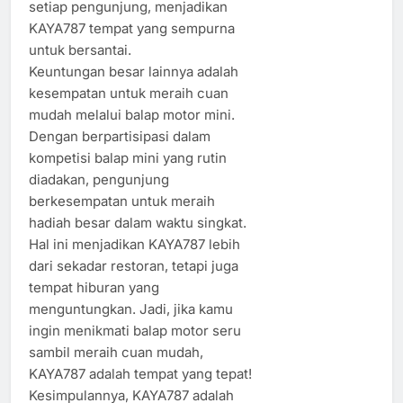
setiap pengunjung, menjadikan
KAYA787 tempat yang sempurna
untuk bersantai.
Keuntungan besar lainnya adalah
kesempatan untuk meraih cuan
mudah melalui balap motor mini.
Dengan berpartisipasi dalam
kompetisi balap mini yang rutin
diadakan, pengunjung
berkesempatan untuk meraih
hadiah besar dalam waktu singkat.
Hal ini menjadikan KAYA787 lebih
dari sekadar restoran, tetapi juga
tempat hiburan yang
menguntungkan. Jadi, jika kamu
ingin menikmati balap motor seru
sambil meraih cuan mudah,
KAYA787 adalah tempat yang tepat!
Kesimpulannya, KAYA787 adalah