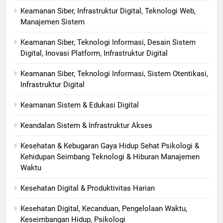
Keamanan Siber, Infrastruktur Digital, Teknologi Web,
Manajemen Sistem
Keamanan Siber, Teknologi Informasi, Desain Sistem
Digital, Inovasi Platform, Infrastruktur Digital
Keamanan Siber, Teknologi Informasi, Sistem Otentikasi,
Infrastruktur Digital
Keamanan Sistem & Edukasi Digital
Keandalan Sistem & Infrastruktur Akses
Kesehatan & Kebugaran Gaya Hidup Sehat Psikologi &
Kehidupan Seimbang Teknologi & Hiburan Manajemen
Waktu
Kesehatan Digital & Produktivitas Harian
Kesehatan Digital, Kecanduan, Pengelolaan Waktu,
Keseimbangan Hidup, Psikologi