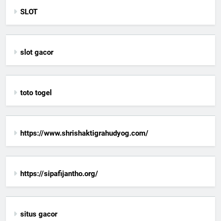
SLOT
slot gacor
toto togel
https://www.shrishaktigrahudyog.com/
https://sipafijantho.org/
situs gacor