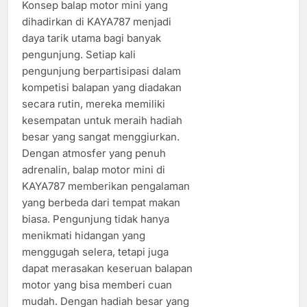
Konsep balap motor mini yang
dihadirkan di KAYA787 menjadi
daya tarik utama bagi banyak
pengunjung. Setiap kali
pengunjung berpartisipasi dalam
kompetisi balapan yang diadakan
secara rutin, mereka memiliki
kesempatan untuk meraih hadiah
besar yang sangat menggiurkan.
Dengan atmosfer yang penuh
adrenalin, balap motor mini di
KAYA787 memberikan pengalaman
yang berbeda dari tempat makan
biasa. Pengunjung tidak hanya
menikmati hidangan yang
menggugah selera, tetapi juga
dapat merasakan keseruan balapan
motor yang bisa memberi cuan
mudah. Dengan hadiah besar yang