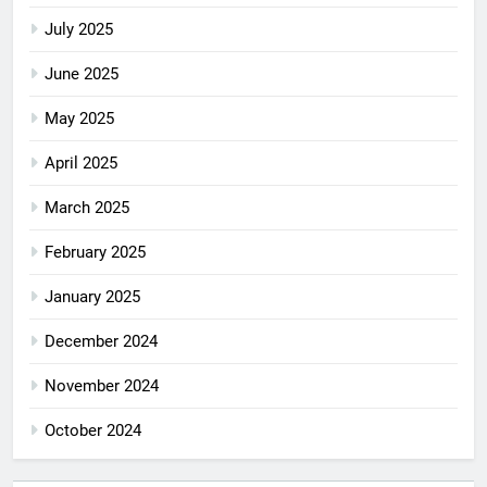
July 2025
June 2025
May 2025
April 2025
March 2025
February 2025
January 2025
December 2024
November 2024
October 2024