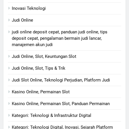
Inovasi Teknologi
Judi Online
judi online deposit cepat, panduan judi online, tips
deposit cepat, pengalaman bermain judi lancar,
manajemen akun judi
Judi Online, Slot, Keuntungan Slot
Judi Online, Slot, Tips & Trik
Judi Slot Online, Teknologi Perjudian, Platform Judi
Kasino Online, Permainan Slot
Kasino Online, Permainan Slot, Panduan Permainan
Kategori: Teknologi & Infrastruktur Digital
Kategori: Teknologi Digital, Inovasi, Sejarah Platform