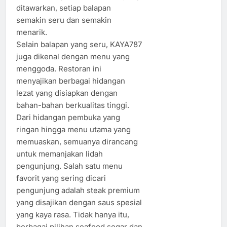
ditawarkan, setiap balapan
semakin seru dan semakin
menarik.
Selain balapan yang seru, KAYA787
juga dikenal dengan menu yang
menggoda. Restoran ini
menyajikan berbagai hidangan
lezat yang disiapkan dengan
bahan-bahan berkualitas tinggi.
Dari hidangan pembuka yang
ringan hingga menu utama yang
memuaskan, semuanya dirancang
untuk memanjakan lidah
pengunjung. Salah satu menu
favorit yang sering dicari
pengunjung adalah steak premium
yang disajikan dengan saus spesial
yang kaya rasa. Tidak hanya itu,
berbagai pilihan seafood segar dan