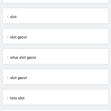
slot
slot gacor
situs slot gacor
slot gacor
toto slot