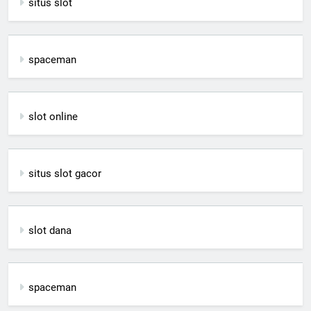
situs slot
spaceman
slot online
situs slot gacor
slot dana
spaceman