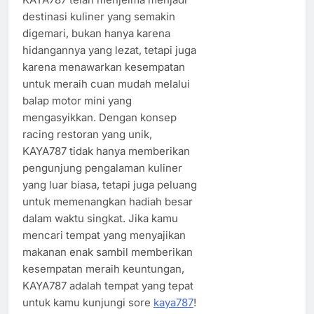
destinasi kuliner yang semakin
digemari, bukan hanya karena
hidangannya yang lezat, tetapi juga
karena menawarkan kesempatan
untuk meraih cuan mudah melalui
balap motor mini yang
mengasyikkan. Dengan konsep
racing restoran yang unik,
KAYA787 tidak hanya memberikan
pengunjung pengalaman kuliner
yang luar biasa, tetapi juga peluang
untuk memenangkan hadiah besar
dalam waktu singkat. Jika kamu
mencari tempat yang menyajikan
makanan enak sambil memberikan
kesempatan meraih keuntungan,
KAYA787 adalah tempat yang tepat
untuk kamu kunjungi sore
kaya787
!