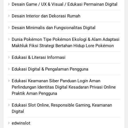
Desain Game / UX & Visual / Edukasi Permainan Digital
Desain Interior dan Dekorasi Rumah
Desain Minimalis dan Fungsionalitas Digital
Dunia Pokémon Tipe Pokémon Ekologi & Alam Adaptasi
Makhluk Fiksi Strategi Bertahan Hidup Lore Pokémon
Edukasi & Literasi Informasi
Edukasi Digital & Pengalaman Pengguna
Edukasi Keamanan Siber Panduan Login Aman
Perlindungan Identitas Digital Kesadaran Privasi Online
Praktik Aman Pengguna
Edukasi Slot Online, Responsible Gaming, Keamanan
Digital
edwinslot