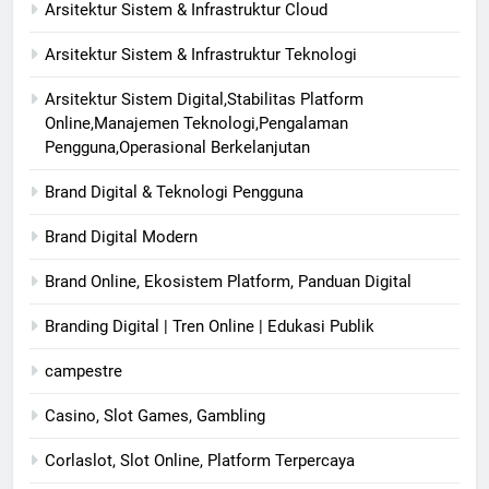
Arsitektur Sistem & Infrastruktur Cloud
Arsitektur Sistem & Infrastruktur Teknologi
Arsitektur Sistem Digital,Stabilitas Platform
Online,Manajemen Teknologi,Pengalaman
Pengguna,Operasional Berkelanjutan
Brand Digital & Teknologi Pengguna
Brand Digital Modern
Brand Online, Ekosistem Platform, Panduan Digital
Branding Digital | Tren Online | Edukasi Publik
campestre
Casino, Slot Games, Gambling
Corlaslot, Slot Online, Platform Terpercaya