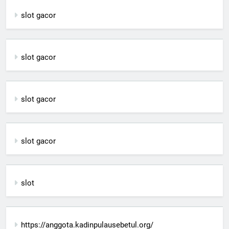
slot gacor
slot gacor
slot gacor
slot gacor
slot
https://anggota.kadinpulausebetul.org/