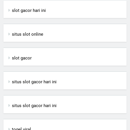
slot gacor hari ini
situs slot online
slot gacor
situs slot gacor hari ini
situs slot gacor hari ini
togel viral