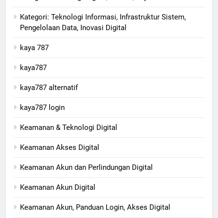
Kategori: Teknologi Informasi, Infrastruktur Sistem,
Pengelolaan Data, Inovasi Digital
kaya 787
kaya787
kaya787 alternatif
kaya787 login
Keamanan & Teknologi Digital
Keamanan Akses Digital
Keamanan Akun dan Perlindungan Digital
Keamanan Akun Digital
Keamanan Akun, Panduan Login, Akses Digital