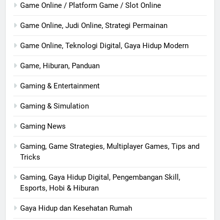
Game Online / Platform Game / Slot Online
Game Online, Judi Online, Strategi Permainan
Game Online, Teknologi Digital, Gaya Hidup Modern
Game, Hiburan, Panduan
Gaming & Entertainment
Gaming & Simulation
Gaming News
Gaming, Game Strategies, Multiplayer Games, Tips and
Tricks
Gaming, Gaya Hidup Digital, Pengembangan Skill,
Esports, Hobi & Hiburan
Gaya Hidup dan Kesehatan Rumah