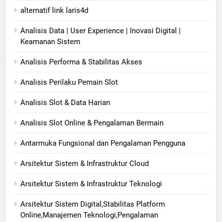
alternatif link laris4d
Analisis Data | User Experience | Inovasi Digital |
Keamanan Sistem
Analisis Performa & Stabilitas Akses
Analisis Perilaku Pemain Slot
Analisis Slot & Data Harian
Analisis Slot Online & Pengalaman Bermain
Antarmuka Fungsional dan Pengalaman Pengguna
Arsitektur Sistem & Infrastruktur Cloud
Arsitektur Sistem & Infrastruktur Teknologi
Arsitektur Sistem Digital,Stabilitas Platform
Online,Manajemen Teknologi,Pengalaman