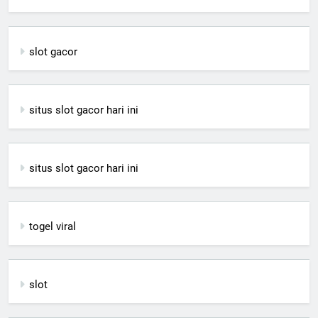
slot gacor
situs slot gacor hari ini
situs slot gacor hari ini
togel viral
slot