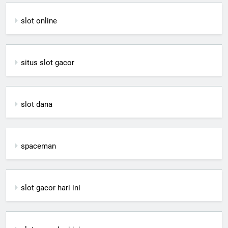
slot online
situs slot gacor
slot dana
spaceman
slot gacor hari ini