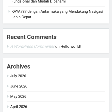
Fungsional dan Mudah Dipahami
KAYA787 dengan Antarmuka yang Mendukung Navigasi
Lebih Cepat
Recent Comments
A WordPress Commenter
on
Hello world!
Archives
July 2026
June 2026
May 2026
April 2026