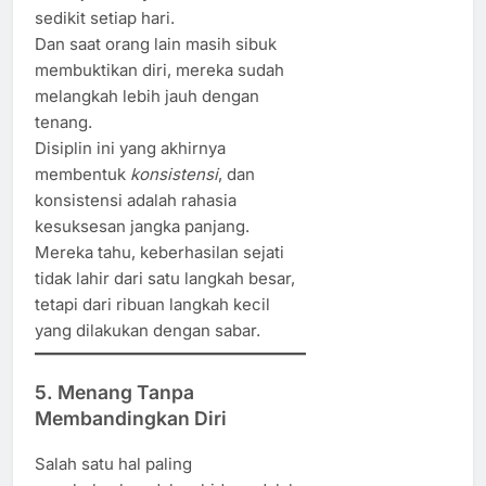
sedikit setiap hari.
Dan saat orang lain masih sibuk
membuktikan diri, mereka sudah
melangkah lebih jauh dengan
tenang.
Disiplin ini yang akhirnya
membentuk
konsistensi
, dan
konsistensi adalah rahasia
kesuksesan jangka panjang.
Mereka tahu, keberhasilan sejati
tidak lahir dari satu langkah besar,
tetapi dari ribuan langkah kecil
yang dilakukan dengan sabar.
5. Menang Tanpa
Membandingkan Diri
Salah satu hal paling