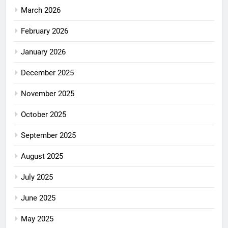
March 2026
February 2026
January 2026
December 2025
November 2025
October 2025
September 2025
August 2025
July 2025
June 2025
May 2025