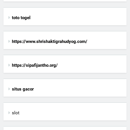
toto togel
https://www.shrishaktigrahudyog.com/
https://sipafijantho.org/
situs gacor
slot