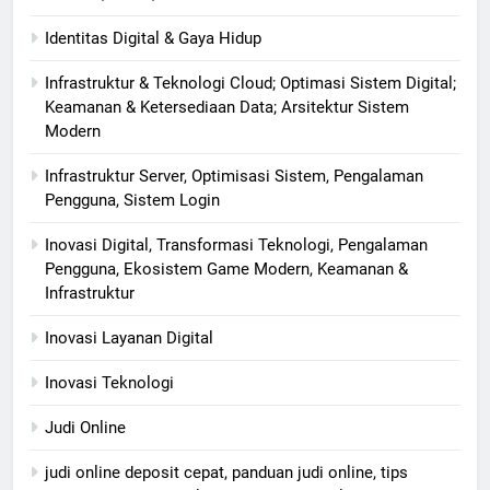
Identitas Digital & Gaya Hidup
Infrastruktur & Teknologi Cloud; Optimasi Sistem Digital;
Keamanan & Ketersediaan Data; Arsitektur Sistem
Modern
Infrastruktur Server, Optimisasi Sistem, Pengalaman
Pengguna, Sistem Login
Inovasi Digital, Transformasi Teknologi, Pengalaman
Pengguna, Ekosistem Game Modern, Keamanan &
Infrastruktur
Inovasi Layanan Digital
Inovasi Teknologi
Judi Online
judi online deposit cepat, panduan judi online, tips