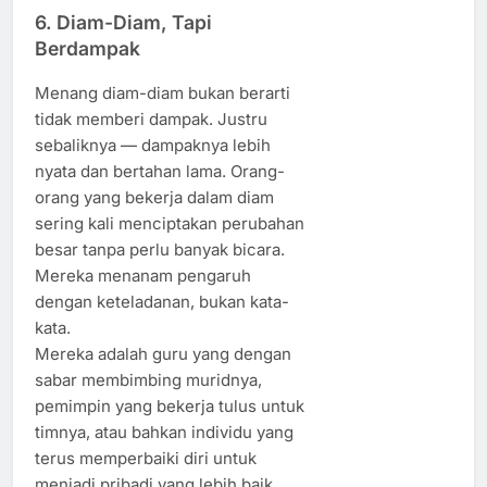
6. Diam-Diam, Tapi
Berdampak
Menang diam-diam bukan berarti
tidak memberi dampak. Justru
sebaliknya — dampaknya lebih
nyata dan bertahan lama. Orang-
orang yang bekerja dalam diam
sering kali menciptakan perubahan
besar tanpa perlu banyak bicara.
Mereka menanam pengaruh
dengan keteladanan, bukan kata-
kata.
Mereka adalah guru yang dengan
sabar membimbing muridnya,
pemimpin yang bekerja tulus untuk
timnya, atau bahkan individu yang
terus memperbaiki diri untuk
menjadi pribadi yang lebih baik