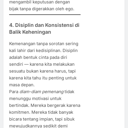
mengambil keputusan dengan
bijak tanpa digerakkan oleh ego.
4. Disiplin dan Konsistensi di
Balik Keheningan
Kemenangan tanpa sorotan sering
kali lahir dari kedisiplinan. Disiplin
adalah bentuk cinta pada diri
sendiri — karena kita melakukan
sesuatu bukan karena harus, tapi
karena kita tahu itu penting untuk
masa depan.
Para
diam-diam pemenang
tidak
menunggu motivasi untuk
bertindak. Mereka bergerak karena
komitmen. Mereka tidak banyak
bicara tentang impian, tapi sibuk
mewujudkannya sedikit demi