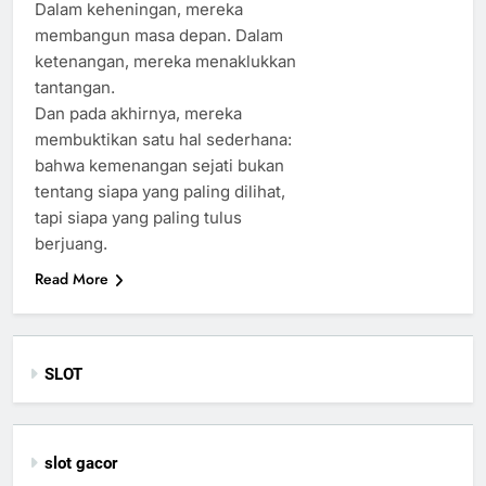
Dalam keheningan, mereka
membangun masa depan. Dalam
ketenangan, mereka menaklukkan
tantangan.
Dan pada akhirnya, mereka
membuktikan satu hal sederhana:
bahwa kemenangan sejati bukan
tentang siapa yang paling dilihat,
tapi siapa yang paling tulus
berjuang.
Read More
SLOT
slot gacor