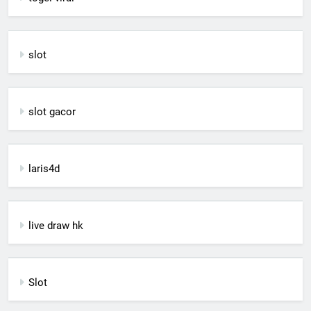
slot
slot gacor
laris4d
live draw hk
Slot