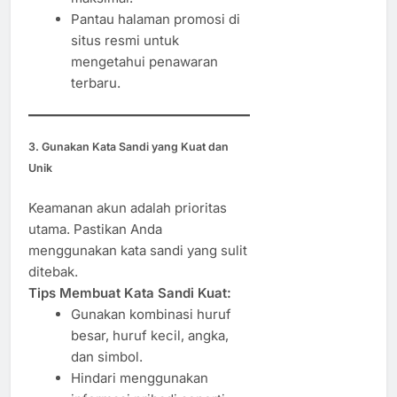
Pantau halaman promosi di
situs resmi untuk
mengetahui penawaran
terbaru.
3. Gunakan Kata Sandi yang Kuat dan
Unik
Keamanan akun adalah prioritas
utama. Pastikan Anda
menggunakan kata sandi yang sulit
ditebak.
Tips Membuat Kata Sandi Kuat:
Gunakan kombinasi huruf
besar, huruf kecil, angka,
dan simbol.
Hindari menggunakan