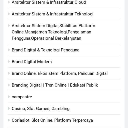
Arsitektur Sistem & Infrastruktur Cloud
Arsitektur Sistem & Infrastruktur Teknologi
Arsitektur Sistem Digital,Stabilitas Platform
Online,Manajemen Teknologi,Pengalaman
Pengguna,Operasional Berkelanjutan
Brand Digital & Teknologi Pengguna
Brand Digital Modern
Brand Online, Ekosistem Platform, Panduan Digital
Branding Digital | Tren Online | Edukasi Publik
campestre
Casino, Slot Games, Gambling
Corlaslot, Slot Online, Platform Terpercaya