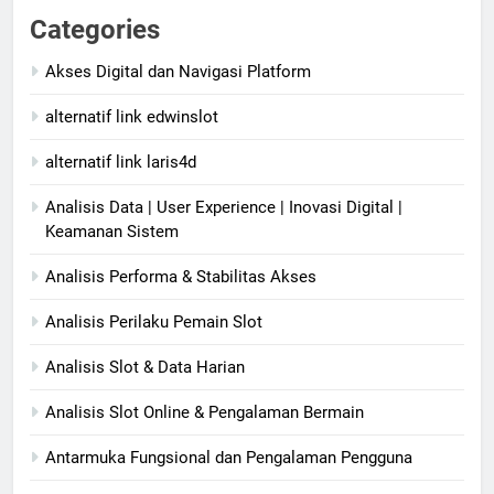
Categories
Akses Digital dan Navigasi Platform
alternatif link edwinslot
alternatif link laris4d
Analisis Data | User Experience | Inovasi Digital |
Keamanan Sistem
Analisis Performa & Stabilitas Akses
Analisis Perilaku Pemain Slot
Analisis Slot & Data Harian
Analisis Slot Online & Pengalaman Bermain
Antarmuka Fungsional dan Pengalaman Pengguna