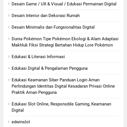
Desain Game / UX & Visual / Edukasi Permainan Digital
Desain Interior dan Dekorasi Rumah
Desain Minimalis dan Fungsionalitas Digital
Dunia Pokémon Tipe Pokémon Ekologi & Alam Adaptasi
Makhluk Fiksi Strategi Bertahan Hidup Lore Pokémon
Edukasi & Literasi Informasi
Edukasi Digital & Pengalaman Pengguna
Edukasi Keamanan Siber Panduan Login Aman
Perlindungan Identitas Digital Kesadaran Privasi Online
Praktik Aman Pengguna
Edukasi Slot Online, Responsible Gaming, Keamanan
Digital
edwinslot