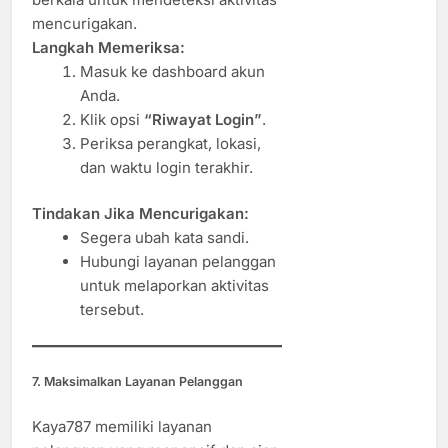
mencurigakan.
Langkah Memeriksa:
Masuk ke dashboard akun
Anda.
Klik opsi
“Riwayat Login”
.
Periksa perangkat, lokasi,
dan waktu login terakhir.
Tindakan Jika Mencurigakan:
Segera ubah kata sandi.
Hubungi layanan pelanggan
untuk melaporkan aktivitas
tersebut.
7. Maksimalkan Layanan Pelanggan
Kaya787 memiliki layanan