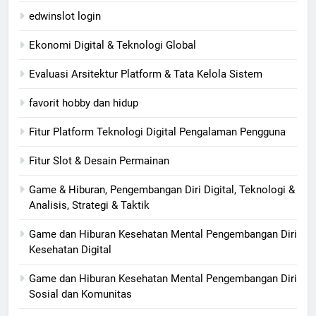
edwinslot login
Ekonomi Digital & Teknologi Global
Evaluasi Arsitektur Platform & Tata Kelola Sistem
favorit hobby dan hidup
Fitur Platform Teknologi Digital Pengalaman Pengguna
Fitur Slot & Desain Permainan
Game & Hiburan, Pengembangan Diri Digital, Teknologi &
Analisis, Strategi & Taktik
Game dan Hiburan Kesehatan Mental Pengembangan Diri
Kesehatan Digital
Game dan Hiburan Kesehatan Mental Pengembangan Diri
Sosial dan Komunitas