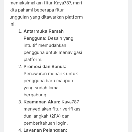
memaksimalkan fitur Kaya787, mari
kita pahami beberapa fitur
unggulan yang ditawarkan platform
ini:
Antarmuka Ramah
Pengguna:
Desain yang
intuitif memudahkan
pengguna untuk menavigasi
platform.
Promosi dan Bonus:
Penawaran menarik untuk
pengguna baru maupun
yang sudah lama
bergabung.
Keamanan Akun:
Kaya787
menyediakan fitur verifikasi
dua langkah (2FA) dan
pemberitahuan login.
Layanan Pelanggan: