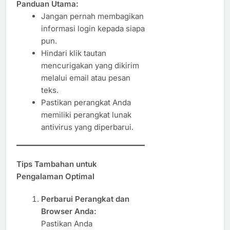
Panduan Utama:
Jangan pernah membagikan
informasi login kepada siapa
pun.
Hindari klik tautan
mencurigakan yang dikirim
melalui email atau pesan
teks.
Pastikan perangkat Anda
memiliki perangkat lunak
antivirus yang diperbarui.
Tips Tambahan untuk
Pengalaman Optimal
Perbarui Perangkat dan
Browser Anda:
Pastikan Anda