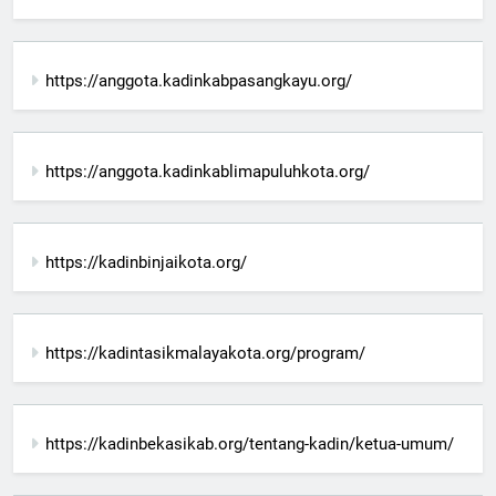
https://anggota.kadinkabpasangkayu.org/
https://anggota.kadinkablimapuluhkota.org/
https://kadinbinjaikota.org/
https://kadintasikmalayakota.org/program/
https://kadinbekasikab.org/tentang-kadin/ketua-umum/