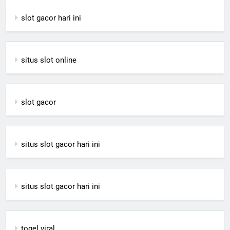
slot gacor hari ini
situs slot online
slot gacor
situs slot gacor hari ini
situs slot gacor hari ini
togel viral