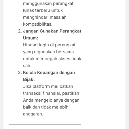
menggunakan perangkat
lunak terbaru untuk
menghindari masalah
kompatibilitas.
Jangan Gunakan Perangkat
Umum:
Hindari login di perangkat
yang digunakan bersama
untuk mencegah akses tidak
sah.
Kelola Keuangan dengan
Bijak:
Jika platform melibatkan
transaksi finansial, pastikan
Anda mengelolanya dengan
baik dan tidak melebihi
anggaran.