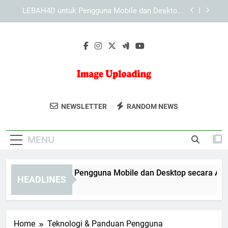
Skip
Jawab
EDWINSLOT dengan Antarmuka Sederhana yang
to
Tetap Fungsional dan Terarah
content
LEBAH4D dengan Antarmuka Sederhana yang
Tetap Fungsional dan Mudah Dipahami
EDWINSLOT untuk Pengguna Mobile dan Desktop
secara Aman dan Terkendali
LEBAH4D untuk Pengguna Mobile dan Desktop:
Panduan Akses yang Aman dan Bertanggung
Image
Jawab
Upload Dan Bagikan Gambar Dengan
EDWINSLOT dengan Antarmuka Sederhana yang
NEWSLETTER
RANDOM NEWS
Tetap Fungsional dan Terarah
Uploading
Mudah Di Image Uploading. Solusi
LEBAH4D dengan Antarmuka Sederhana yang
Cepat Untuk Kebutuhan Berbagi Gambar.
Tetap Fungsional dan Mudah Dipahami
MENU
WINSLOT untuk Pengguna Mobile dan Desktop secara Aman d
HEADLINES
Weeks Ago
Home
Teknologi & Panduan Pengguna