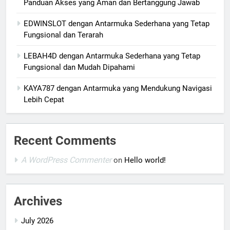
Panduan Akses yang Aman dan Bertanggung Jawab
EDWINSLOT dengan Antarmuka Sederhana yang Tetap
Fungsional dan Terarah
LEBAH4D dengan Antarmuka Sederhana yang Tetap
Fungsional dan Mudah Dipahami
KAYA787 dengan Antarmuka yang Mendukung Navigasi
Lebih Cepat
Recent Comments
A WordPress Commenter
on
Hello world!
Archives
July 2026