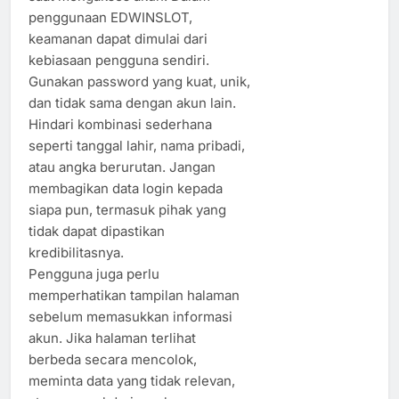
penggunaan EDWINSLOT,
keamanan dapat dimulai dari
kebiasaan pengguna sendiri.
Gunakan password yang kuat, unik,
dan tidak sama dengan akun lain.
Hindari kombinasi sederhana
seperti tanggal lahir, nama pribadi,
atau angka berurutan. Jangan
membagikan data login kepada
siapa pun, termasuk pihak yang
tidak dapat dipastikan
kredibilitasnya.
Pengguna juga perlu
memperhatikan tampilan halaman
sebelum memasukkan informasi
akun. Jika halaman terlihat
berbeda secara mencolok,
meminta data yang tidak relevan,