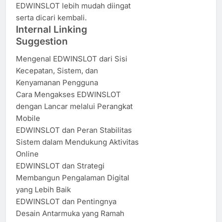
EDWINSLOT lebih mudah diingat
serta dicari kembali.
Internal Linking
Suggestion
Mengenal EDWINSLOT dari Sisi
Kecepatan, Sistem, dan
Kenyamanan Pengguna
Cara Mengakses EDWINSLOT
dengan Lancar melalui Perangkat
Mobile
EDWINSLOT dan Peran Stabilitas
Sistem dalam Mendukung Aktivitas
Online
EDWINSLOT dan Strategi
Membangun Pengalaman Digital
yang Lebih Baik
EDWINSLOT dan Pentingnya
Desain Antarmuka yang Ramah