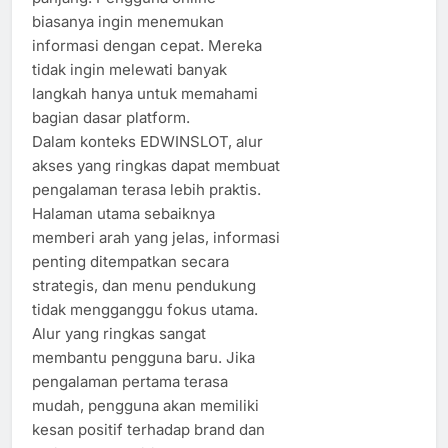
biasanya ingin menemukan
informasi dengan cepat. Mereka
tidak ingin melewati banyak
langkah hanya untuk memahami
bagian dasar platform.
Dalam konteks EDWINSLOT, alur
akses yang ringkas dapat membuat
pengalaman terasa lebih praktis.
Halaman utama sebaiknya
memberi arah yang jelas, informasi
penting ditempatkan secara
strategis, dan menu pendukung
tidak mengganggu fokus utama.
Alur yang ringkas sangat
membantu pengguna baru. Jika
pengalaman pertama terasa
mudah, pengguna akan memiliki
kesan positif terhadap brand dan