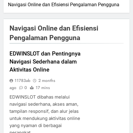
Navigasi Online dan Efisiensi Pengalaman Pengguna
Navigasi Online dan Efisiensi
Pengalaman Pengguna
EDWINSLOT dan Pentingnya
Navigasi Sederhana dalam
Aktivitas Online
11783ab
2 months
ago
0
17 mins
EDWINSLOT dibahas melalui
navigasi sederhana, akses aman,
tampilan responsif, dan alur jelas
untuk mendukung aktivitas online
yang nyaman di berbagai
perangkat.