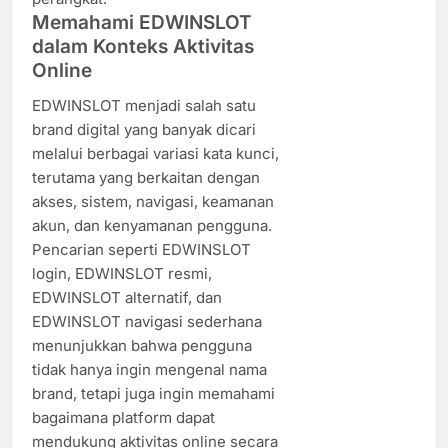
Memahami EDWINSLOT
dalam Konteks Aktivitas
Online
EDWINSLOT menjadi salah satu
brand digital yang banyak dicari
melalui berbagai variasi kata kunci,
terutama yang berkaitan dengan
akses, sistem, navigasi, keamanan
akun, dan kenyamanan pengguna.
Pencarian seperti EDWINSLOT
login, EDWINSLOT resmi,
EDWINSLOT alternatif, dan
EDWINSLOT navigasi sederhana
menunjukkan bahwa pengguna
tidak hanya ingin mengenal nama
brand, tetapi juga ingin memahami
bagaimana platform dapat
mendukung aktivitas online secara