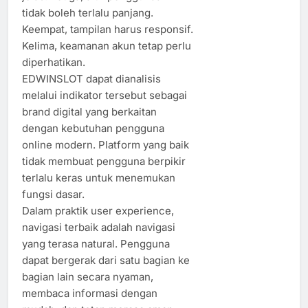
tidak boleh terlalu panjang.
Keempat, tampilan harus responsif.
Kelima, keamanan akun tetap perlu
diperhatikan.
EDWINSLOT dapat dianalisis
melalui indikator tersebut sebagai
brand digital yang berkaitan
dengan kebutuhan pengguna
online modern. Platform yang baik
tidak membuat pengguna berpikir
terlalu keras untuk menemukan
fungsi dasar.
Dalam praktik user experience,
navigasi terbaik adalah navigasi
yang terasa natural. Pengguna
dapat bergerak dari satu bagian ke
bagian lain secara nyaman,
membaca informasi dengan