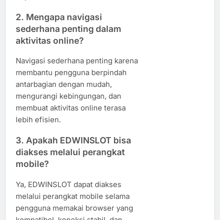
2. Mengapa navigasi
sederhana penting dalam
aktivitas online?
Navigasi sederhana penting karena
membantu pengguna berpindah
antarbagian dengan mudah,
mengurangi kebingungan, dan
membuat aktivitas online terasa
lebih efisien.
3. Apakah EDWINSLOT bisa
diakses melalui perangkat
mobile?
Ya, EDWINSLOT dapat diakses
melalui perangkat mobile selama
pengguna memakai browser yang
kompatibel, koneksi stabil, dan