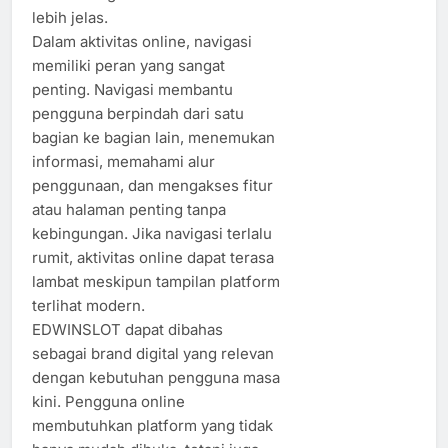
lebih jelas.
Dalam aktivitas online, navigasi
memiliki peran yang sangat
penting. Navigasi membantu
pengguna berpindah dari satu
bagian ke bagian lain, menemukan
informasi, memahami alur
penggunaan, dan mengakses fitur
atau halaman penting tanpa
kebingungan. Jika navigasi terlalu
rumit, aktivitas online dapat terasa
lambat meskipun tampilan platform
terlihat modern.
EDWINSLOT dapat dibahas
sebagai brand digital yang relevan
dengan kebutuhan pengguna masa
kini. Pengguna online
membutuhkan platform yang tidak