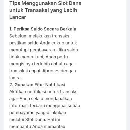
Tips Menggunakan Slot Dana
untuk Transaksi yang Lebih
Lancar
1. Periksa Saldo Secara Berkala
Sebelum melakukan transaksi,
pastikan saldo Anda cukup untuk
menutupi pembayaran. Jika saldo
tidak mencukupi, Anda perlu
mengisinya terlebih dahulu agar
transaksi dapat diproses dengan
lancar.
2. Gunakan Fitur Notifikasi
Aktifkan notifikasi untuk transaksi
agar Anda selalu mendapatkan
informasi terbaru mengenai setiap
pembayaran yang dilakukan
melalui Slot Dana. Hal ini
membantu Anda memantau