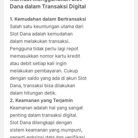
Dana dalam Transaksi Digital
1. Kemudahan dalam Bertransaksi
Salah satu keuntungan utama dari
Slot Dana adalah kemudahan
dalam melakukan transaksi.
Pengguna tidak perlu lagi repot
memasukkan nomor kartu kredit
atau debit setiap kali ingin
melakukan pembayaran. Cukup
dengan saldo yang ada di akun Slot
Dana, transaksi bisa dilakukan
dalam hitungan detik.
2. Keamanan yang Terjamin
Keamanan adalah hal yang sangat
penting dalam transaksi digital.
Slot Dana dilengkapi dengan
sistem keamanan yang mumpuni,
seperti enkripsi data dan verifikasi