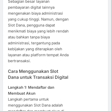
Sebagian besar layanan
pembayaran digital lainnya
mengenakan biaya administrasi
yang cukup tinggi. Namun, dengan
Slot Dana, pengguna dapat
menikmati biaya yang lebih rendah
atau bahkan tanpa biaya
administrasi, tergantung pada
kebijakan yang diterapkan oleh
layanan atau platform tempat Anda
bertransaksi.
Cara Menggunakan Slot
Dana untuk Transaksi Digital
Langkah 1: Mendaftar dan
Membuat Akun
Langkah pertama untuk
menggunakan Slot Dana adalah