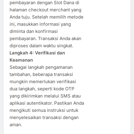
pembayaran dengan Slot Dana di
halaman checkout merchant yang
Anda tuju. Setelah memilih metode
ini, masukkan informasi yang
diminta dan konfirmasi
pembayaran. Transaksi Anda akan
diproses dalam waktu singkat.
Langkah 4: Verifikasi dan
Keamanan
Sebagai langkah pengamanan
tambahan, beberapa transaksi
mungkin memerlukan verifikasi
dua langkah, seperti kode OTP
yang dikirimkan melalui SMS atau
aplikasi autentikator. Pastikan Anda
mengikuti semua instruksi untuk
menyelesaikan transaksi dengan
aman.