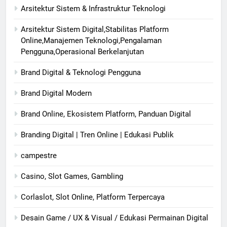
Arsitektur Sistem & Infrastruktur Teknologi
Arsitektur Sistem Digital,Stabilitas Platform
Online,Manajemen Teknologi,Pengalaman
Pengguna,Operasional Berkelanjutan
Brand Digital & Teknologi Pengguna
Brand Digital Modern
Brand Online, Ekosistem Platform, Panduan Digital
Branding Digital | Tren Online | Edukasi Publik
campestre
Casino, Slot Games, Gambling
Corlaslot, Slot Online, Platform Terpercaya
Desain Game / UX & Visual / Edukasi Permainan Digital