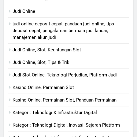
Judi Online
judi online deposit cepat, panduan judi online, tips
deposit cepat, pengalaman bermain judi lancar,
manajemen akun judi
Judi Online, Slot, Keuntungan Slot
Judi Online, Slot, Tips & Trik
Judi Slot Online, Teknologi Perjudian, Platform Judi
Kasino Online, Permainan Slot
Kasino Online, Permainan Slot, Panduan Permainan
Kategori: Teknologi & Infrastruktur Digital
Kategori: Teknologi Digital, Inovasi, Sejarah Platform