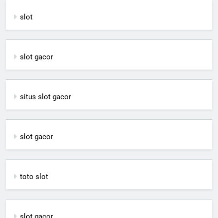
slot
slot gacor
situs slot gacor
slot gacor
toto slot
slot gacor