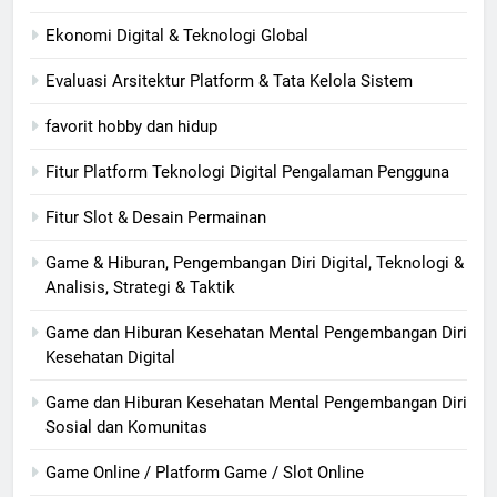
Ekonomi Digital & Teknologi Global
Evaluasi Arsitektur Platform & Tata Kelola Sistem
favorit hobby dan hidup
Fitur Platform Teknologi Digital Pengalaman Pengguna
Fitur Slot & Desain Permainan
Game & Hiburan, Pengembangan Diri Digital, Teknologi &
Analisis, Strategi & Taktik
Game dan Hiburan Kesehatan Mental Pengembangan Diri
Kesehatan Digital
Game dan Hiburan Kesehatan Mental Pengembangan Diri
Sosial dan Komunitas
Game Online / Platform Game / Slot Online