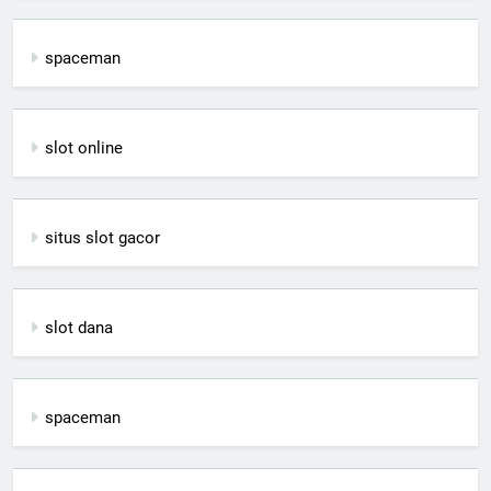
spaceman
slot online
situs slot gacor
slot dana
spaceman