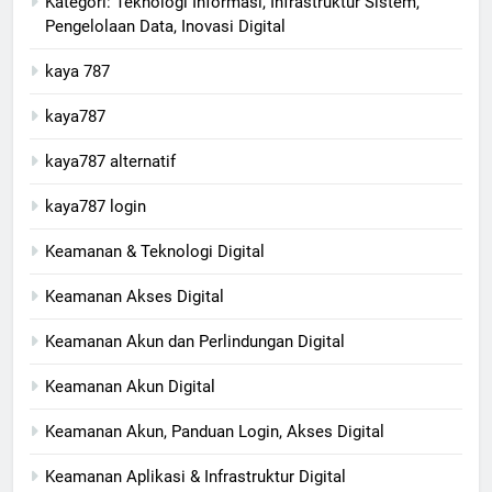
Kategori: Teknologi Informasi, Infrastruktur Sistem,
Pengelolaan Data, Inovasi Digital
kaya 787
kaya787
kaya787 alternatif
kaya787 login
Keamanan & Teknologi Digital
Keamanan Akses Digital
Keamanan Akun dan Perlindungan Digital
Keamanan Akun Digital
Keamanan Akun, Panduan Login, Akses Digital
Keamanan Aplikasi & Infrastruktur Digital