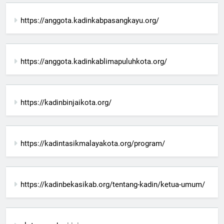
https://anggota.kadinkabpasangkayu.org/
https://anggota.kadinkablimapuluhkota.org/
https://kadinbinjaikota.org/
https://kadintasikmalayakota.org/program/
https://kadinbekasikab.org/tentang-kadin/ketua-umum/