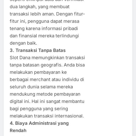
dua langkah, yang membuat
transaksi lebih aman. Dengan fitur-
fitur ini, pengguna dapat merasa
tenang karena informasi pribadi
dan finansial mereka terlindungi
dengan baik.
3. Transaksi Tanpa Batas
Slot Dana memungkinkan transaksi
tanpa batasan geografis. Anda bisa
melakukan pembayaran ke
berbagai merchant atau individu di
seluruh dunia selama mereka
mendukung metode pembayaran
digital ini. Hal ini sangat membantu
bagi pengguna yang sering
melakukan transaksi internasional.
4. Biaya Administrasi yang
Rendah