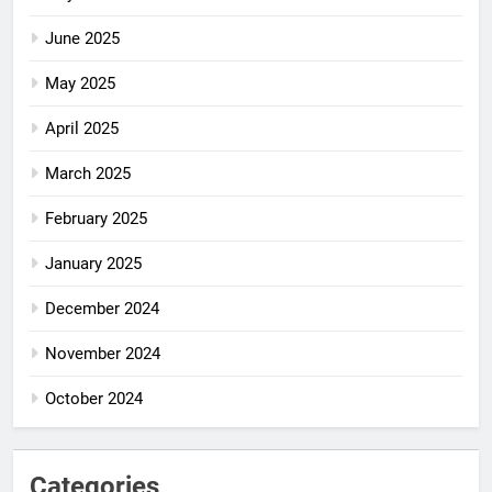
June 2025
May 2025
April 2025
March 2025
February 2025
January 2025
December 2024
November 2024
October 2024
Categories