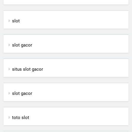
slot
slot gacor
situs slot gacor
slot gacor
toto slot