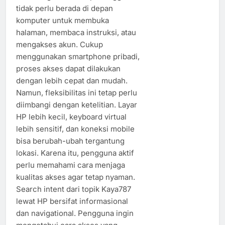
tidak perlu berada di depan
komputer untuk membuka
halaman, membaca instruksi, atau
mengakses akun. Cukup
menggunakan smartphone pribadi,
proses akses dapat dilakukan
dengan lebih cepat dan mudah.
Namun, fleksibilitas ini tetap perlu
diimbangi dengan ketelitian. Layar
HP lebih kecil, keyboard virtual
lebih sensitif, dan koneksi mobile
bisa berubah-ubah tergantung
lokasi. Karena itu, pengguna aktif
perlu memahami cara menjaga
kualitas akses agar tetap nyaman.
Search intent dari topik Kaya787
lewat HP bersifat informasional
dan navigational. Pengguna ingin