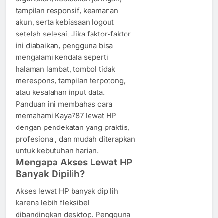
tampilan responsif, keamanan
akun, serta kebiasaan logout
setelah selesai. Jika faktor-faktor
ini diabaikan, pengguna bisa
mengalami kendala seperti
halaman lambat, tombol tidak
merespons, tampilan terpotong,
atau kesalahan input data.
Panduan ini membahas cara
memahami Kaya787 lewat HP
dengan pendekatan yang praktis,
profesional, dan mudah diterapkan
untuk kebutuhan harian.
Mengapa Akses Lewat HP
Banyak Dipilih?
Akses lewat HP banyak dipilih
karena lebih fleksibel
dibandingkan desktop. Pengguna