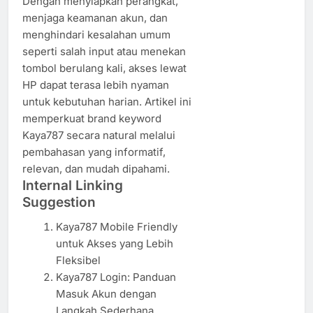
Dengan menyiapkan perangkat,
menjaga keamanan akun, dan
menghindari kesalahan umum
seperti salah input atau menekan
tombol berulang kali, akses lewat
HP dapat terasa lebih nyaman
untuk kebutuhan harian. Artikel ini
memperkuat brand keyword
Kaya787 secara natural melalui
pembahasan yang informatif,
relevan, dan mudah dipahami.
Internal Linking
Suggestion
Kaya787 Mobile Friendly
untuk Akses yang Lebih
Fleksibel
Kaya787 Login: Panduan
Masuk Akun dengan
Langkah Sederhana