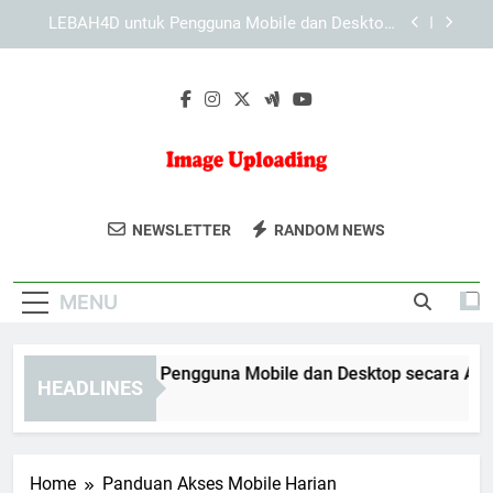
Skip
Jawab
EDWINSLOT dengan Antarmuka Sederhana yang
to
Tetap Fungsional dan Terarah
content
LEBAH4D dengan Antarmuka Sederhana yang
Tetap Fungsional dan Mudah Dipahami
EDWINSLOT untuk Pengguna Mobile dan Desktop
secara Aman dan Terkendali
LEBAH4D untuk Pengguna Mobile dan Desktop:
Panduan Akses yang Aman dan Bertanggung
Image
Jawab
Upload Dan Bagikan Gambar Dengan
EDWINSLOT dengan Antarmuka Sederhana yang
NEWSLETTER
RANDOM NEWS
Tetap Fungsional dan Terarah
Uploading
Mudah Di Image Uploading. Solusi
LEBAH4D dengan Antarmuka Sederhana yang
Cepat Untuk Kebutuhan Berbagi Gambar.
Tetap Fungsional dan Mudah Dipahami
MENU
WINSLOT untuk Pengguna Mobile dan Desktop secara Aman da
HEADLINES
eeks Ago
Home
Panduan Akses Mobile Harian