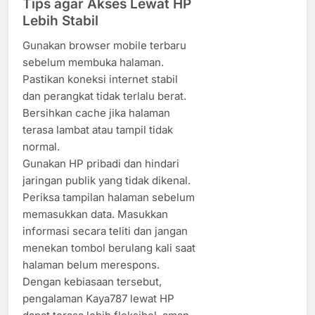
Tips agar Akses Lewat HP
Lebih Stabil
Gunakan browser mobile terbaru
sebelum membuka halaman.
Pastikan koneksi internet stabil
dan perangkat tidak terlalu berat.
Bersihkan cache jika halaman
terasa lambat atau tampil tidak
normal.
Gunakan HP pribadi dan hindari
jaringan publik yang tidak dikenal.
Periksa tampilan halaman sebelum
memasukkan data. Masukkan
informasi secara teliti dan jangan
menekan tombol berulang kali saat
halaman belum merespons.
Dengan kebiasaan tersebut,
pengalaman Kaya787 lewat HP