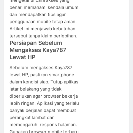
mengetahui cara akses yang
benar, memahami kendala umum,
dan mendapatkan tips agar
penggunaan mobile tetap aman.
Artikel ini menjawab kebutuhan
tersebut tanpa klaim berlebihan.
Persiapan Sebelum
Mengakses Kaya787
Lewat HP
Sebelum mengakses Kaya787
lewat HP, pastikan smartphone
dalam kondisi siap. Tutup aplikasi
latar belakang yang tidak
diperlukan agar browser bekerja
lebih ringan. Aplikasi yang terlalu
banyak berjalan dapat membuat
perangkat lambat dan
memengaruhi respons halaman.
Gunakan browser mobile terbaru.