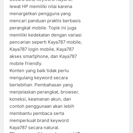
lewat HP memiliki nilai karena
menargetkan pengguna yang
mencari panduan praktis berbasis
perangkat mobile. Topik ini juga
memiliki kedekatan dengan variasi
pencarian seperti Kaya787 mobile,
Kaya787 login mobile, Kaya787
akses smartphone, dan Kaya787
mobile friendly.
Konten yang baik tidak perlu
mengulang keyword secara
berlebihan. Pembahasan yang
menjelaskan perangkat, browser,
koneksi, keamanan akun, dan
contoh penggunaan akan lebih
membantu pembaca serta
memperkuat brand keyword
Kaya787 secara natural.