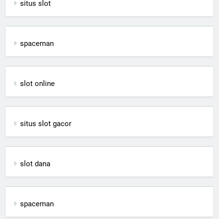
situs slot
spaceman
slot online
situs slot gacor
slot dana
spaceman