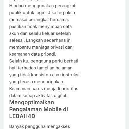
Hindari menggunakan perangkat
publik untuk login. Jika terpaksa
memakai perangkat bersama,
pastikan tidak menyimpan data
akun dan selalu keluar setelah
selesai. Langkah sederhana ini
membantu menjaga privasi dan
keamanan data pribadi.
Selain itu, pengguna perlu berhati-
hati terhadap tampilan halaman
yang tidak konsisten atau instruksi
yang terasa mencurigakan.
Keamanan harus menjadi prioritas
dalam setiap aktivitas digital.
Mengoptimalkan
Pengalaman Mobile di
LEBAH4D
Banyak pengguna mengakses