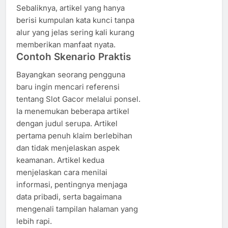
Sebaliknya, artikel yang hanya
berisi kumpulan kata kunci tanpa
alur yang jelas sering kali kurang
memberikan manfaat nyata.
Contoh Skenario Praktis
Bayangkan seorang pengguna
baru ingin mencari referensi
tentang Slot Gacor melalui ponsel.
Ia menemukan beberapa artikel
dengan judul serupa. Artikel
pertama penuh klaim berlebihan
dan tidak menjelaskan aspek
keamanan. Artikel kedua
menjelaskan cara menilai
informasi, pentingnya menjaga
data pribadi, serta bagaimana
mengenali tampilan halaman yang
lebih rapi.