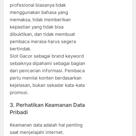
profesional biasanya tidak
menggunakan bahasa yang
memaksa, tidak memberikan
kepastian yang tidak bisa
dibuktikan, dan tidak membuat
pembaca merasa harus segera
bertindak.
Slot Gacor sebagai brand keyword
sebaiknya dipahami sebagai bagian
dari pencarian informasi. Pembaca
perlu menilai konten berdasarkan
kejelasan, bukan sekadar kata-kata
promosi.
3. Perhatikan Keamanan Data
Pribadi
Keamanan data adalah hal penting
saat menjelajahi internet.