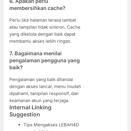
6. Apakah perlu
membersihkan cache?
Perlu jika halaman terasa lambat
atau tampilan tidak sinkron. Cache
yang dikelola dengan baik dapat
membantu akses lebih ringan.
7. Bagaimana menilai
pengalaman pengguna yang
baik?
Pengalaman yang baik ditandai
dengan akses lancar, menu mudah
dipahami, tampilan responsif, dan
keamanan akun yang terjaga.
Internal Linking
Suggestion
Tips Mengakses LEBAH4D