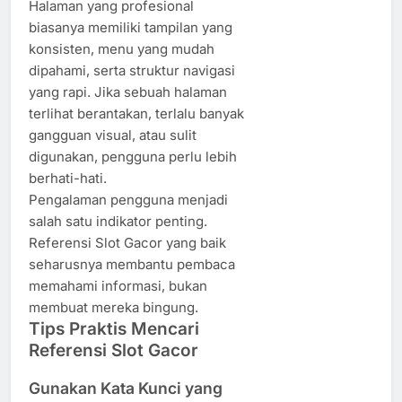
Halaman yang profesional
biasanya memiliki tampilan yang
konsisten, menu yang mudah
dipahami, serta struktur navigasi
yang rapi. Jika sebuah halaman
terlihat berantakan, terlalu banyak
gangguan visual, atau sulit
digunakan, pengguna perlu lebih
berhati-hati.
Pengalaman pengguna menjadi
salah satu indikator penting.
Referensi Slot Gacor yang baik
seharusnya membantu pembaca
memahami informasi, bukan
membuat mereka bingung.
Tips Praktis Mencari
Referensi Slot Gacor
Gunakan Kata Kunci yang