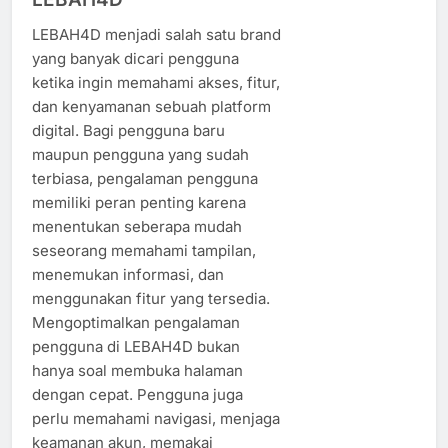
LEBAH4D menjadi salah satu brand
yang banyak dicari pengguna
ketika ingin memahami akses, fitur,
dan kenyamanan sebuah platform
digital. Bagi pengguna baru
maupun pengguna yang sudah
terbiasa, pengalaman pengguna
memiliki peran penting karena
menentukan seberapa mudah
seseorang memahami tampilan,
menemukan informasi, dan
menggunakan fitur yang tersedia.
Mengoptimalkan pengalaman
pengguna di LEBAH4D bukan
hanya soal membuka halaman
dengan cepat. Pengguna juga
perlu memahami navigasi, menjaga
keamanan akun, memakai