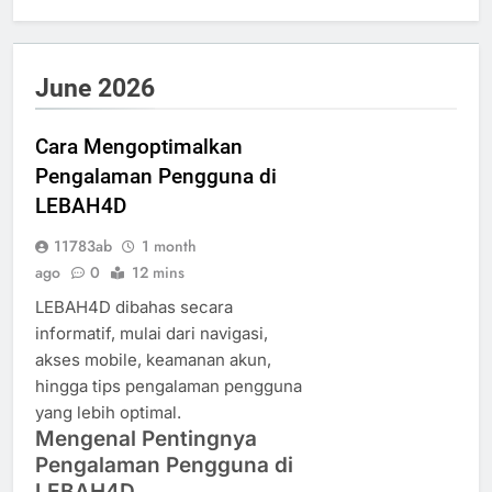
June 2026
Cara Mengoptimalkan
Pengalaman Pengguna di
LEBAH4D
11783ab
1 month
ago
0
12 mins
LEBAH4D dibahas secara
informatif, mulai dari navigasi,
akses mobile, keamanan akun,
hingga tips pengalaman pengguna
yang lebih optimal.
Mengenal Pentingnya
Pengalaman Pengguna di
LEBAH4D