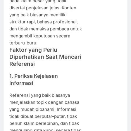
pada klaim besar yang tidak
disertai penjelasan jelas. Konten
yang baik biasanya memiliki
struktur rapi, bahasa profesional,
dan tidak memaksa pembaca untuk
mengambil keputusan secara
terburu-buru.
Faktor yang Perlu
Diperhatikan Saat Mencari
Referensi
1. Periksa Kejelasan
Informasi
Referensi yang baik biasanya
menjelaskan topik dengan bahasa
yang mudah dipahami. Informasi
tidak dibuat berputar-putar, tidak
penuh klaim berlebihan, dan tidak
mengulang kata kunci secara tidak