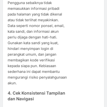
Pengguna sebaiknya tidak
memasukkan informasi pribadi
pada halaman yang tidak dikenal
atau tidak terlihat meyakinkan.
Data seperti nomor ponsel, email,
kata sandi, dan informasi akun
perlu dijaga dengan hati-hati.
Gunakan kata sandi yang kuat,
hindari menyimpan login di
perangkat umum, dan jangan
membagikan kode verifikasi
kepada siapa pun. Kebiasaan
sederhana ini dapat membantu
mengurangi risiko penyalahgunaan
akun.
4. Cek Konsistensi Tampilan
dan Navigasi