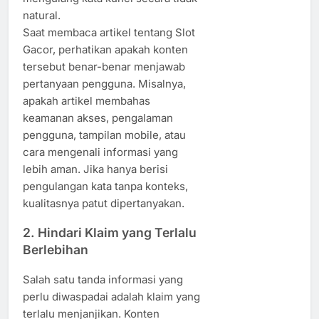
natural.
Saat membaca artikel tentang Slot
Gacor, perhatikan apakah konten
tersebut benar-benar menjawab
pertanyaan pengguna. Misalnya,
apakah artikel membahas
keamanan akses, pengalaman
pengguna, tampilan mobile, atau
cara mengenali informasi yang
lebih aman. Jika hanya berisi
pengulangan kata tanpa konteks,
kualitasnya patut dipertanyakan.
2. Hindari Klaim yang Terlalu
Berlebihan
Salah satu tanda informasi yang
perlu diwaspadai adalah klaim yang
terlalu menjanjikan. Konten