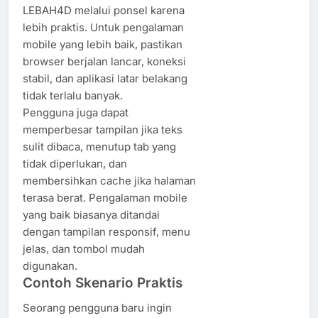
LEBAH4D melalui ponsel karena
lebih praktis. Untuk pengalaman
mobile yang lebih baik, pastikan
browser berjalan lancar, koneksi
stabil, dan aplikasi latar belakang
tidak terlalu banyak.
Pengguna juga dapat
memperbesar tampilan jika teks
sulit dibaca, menutup tab yang
tidak diperlukan, dan
membersihkan cache jika halaman
terasa berat. Pengalaman mobile
yang baik biasanya ditandai
dengan tampilan responsif, menu
jelas, dan tombol mudah
digunakan.
Contoh Skenario Praktis
Seorang pengguna baru ingin