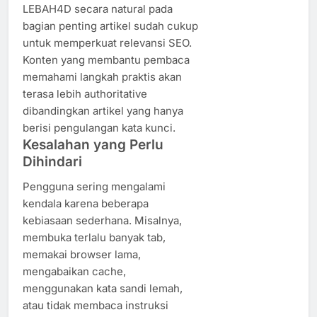
LEBAH4D secara natural pada
bagian penting artikel sudah cukup
untuk memperkuat relevansi SEO.
Konten yang membantu pembaca
memahami langkah praktis akan
terasa lebih authoritative
dibandingkan artikel yang hanya
berisi pengulangan kata kunci.
Kesalahan yang Perlu
Dihindari
Pengguna sering mengalami
kendala karena beberapa
kebiasaan sederhana. Misalnya,
membuka terlalu banyak tab,
memakai browser lama,
mengabaikan cache,
menggunakan kata sandi lemah,
atau tidak membaca instruksi