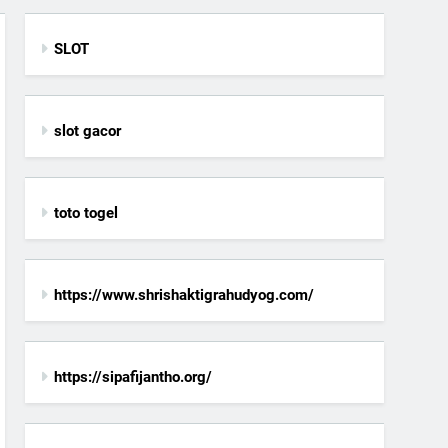
SLOT
slot gacor
toto togel
https://www.shrishaktigrahudyog.com/
https://sipafijantho.org/