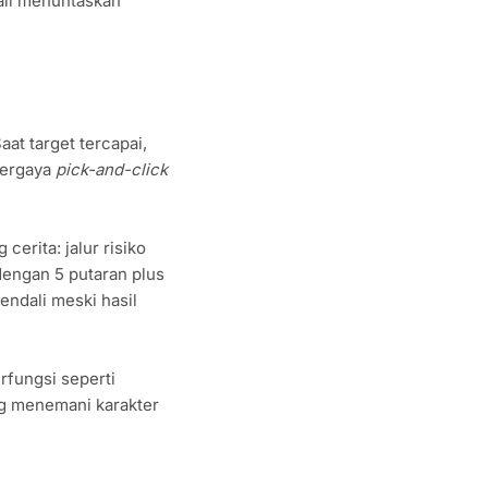
ali menuntaskan
at target tercapai,
ergaya
pick-and-click
cerita: jalur risiko
dengan 5 putaran plus
endali meski hasil
rfungsi seperti
g menemani karakter