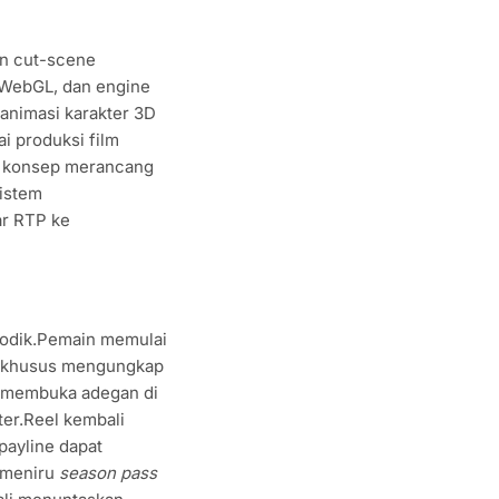
n cut-scene
, WebGL, dan engine
animasi karakter 3D
i produksi film
n konsep merancang
sistem
ar RTP ke
sodik.Pemain memulai
ol khusus mengungkap
membuka adegan di
ter.Reel kembali
payline dapat
 meniru
season pass