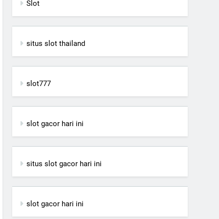
Slot
situs slot thailand
slot777
slot gacor hari ini
situs slot gacor hari ini
slot gacor hari ini