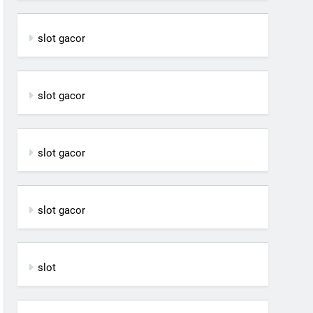
slot gacor
slot gacor
slot gacor
slot gacor
slot