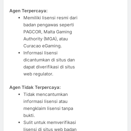
Agen Terpercaya:
Memiliki lisensi resmi dari
badan pengawas seperti
PAGCOR, Malta Gaming
Authority (MGA), atau
Curacao eGaming.
Informasi lisensi
dicantumkan di situs dan
dapat diverifikasi di situs
web regulator.
Agen Tidak Terpercaya:
Tidak mencantumkan
informasi lisensi atau
mengklaim lisensi tanpa
bukti.
Sulit untuk memverifikasi
lisensi di situs web badan