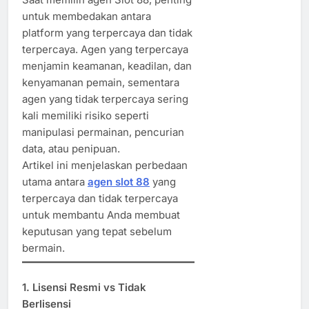
untuk membedakan antara
platform yang terpercaya dan tidak
terpercaya. Agen yang terpercaya
menjamin keamanan, keadilan, dan
kenyamanan pemain, sementara
agen yang tidak terpercaya sering
kali memiliki risiko seperti
manipulasi permainan, pencurian
data, atau penipuan.
Artikel ini menjelaskan perbedaan
utama antara
agen slot 88
yang
terpercaya dan tidak terpercaya
untuk membantu Anda membuat
keputusan yang tepat sebelum
bermain.
1. Lisensi Resmi vs Tidak
Berlisensi