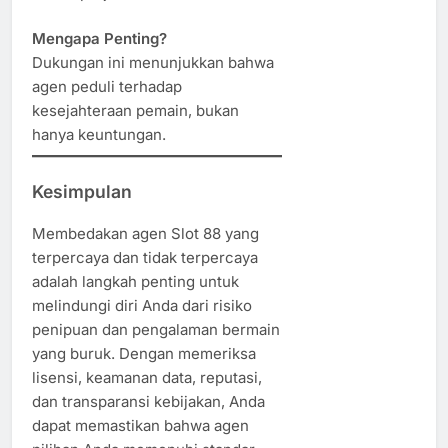
Mengapa Penting?
Dukungan ini menunjukkan bahwa
agen peduli terhadap
kesejahteraan pemain, bukan
hanya keuntungan.
Kesimpulan
Membedakan agen Slot 88 yang
terpercaya dan tidak terpercaya
adalah langkah penting untuk
melindungi diri Anda dari risiko
penipuan dan pengalaman bermain
yang buruk. Dengan memeriksa
lisensi, keamanan data, reputasi,
dan transparansi kebijakan, Anda
dapat memastikan bahwa agen