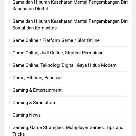
Game dan Hiburan Kesehatan Mental Pengembangan Diri
Kesehatan Digital
Game dan Hiburan Kesehatan Mental Pengembangan Diri
Sosial dan Komunitas
Game Online / Platform Game / Slot Online
Game Online, Judi Online, Strategi Permainan
Game Online, Teknologi Digital, Gaya Hidup Modern
Game, Hiburan, Panduan
Gaming & Entertainment
Gaming & Simulation
Gaming News
Gaming, Game Strategies, Multiplayer Games, Tips and
Tricks