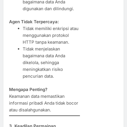
bagaimana data Anda
digunakan dan dilindungi.
Agen Tidak Terpercaya:
Tidak memiliki enkripsi atau
menggunakan protokol
HTTP tanpa keamanan.
Tidak menjelaskan
bagaimana data Anda
dikelola, sehingga
meningkatkan risiko
pencurian data.
Mengapa Penting?
Keamanan data memastikan
informasi pribadi Anda tidak bocor
atau disalahgunakan.
3. Keadilan Permainan