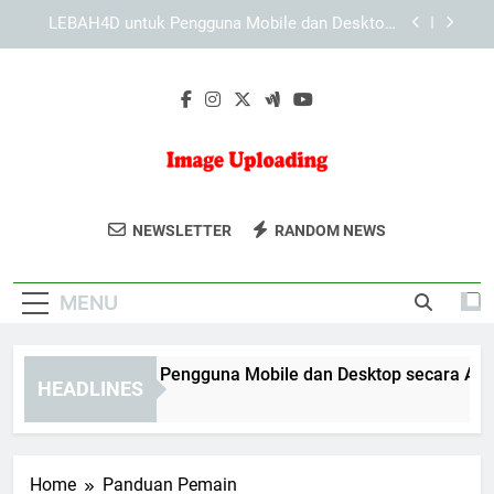
Skip
Jawab
EDWINSLOT dengan Antarmuka Sederhana yang
to
Tetap Fungsional dan Terarah
content
LEBAH4D dengan Antarmuka Sederhana yang
Tetap Fungsional dan Mudah Dipahami
EDWINSLOT untuk Pengguna Mobile dan Desktop
secara Aman dan Terkendali
LEBAH4D untuk Pengguna Mobile dan Desktop:
Panduan Akses yang Aman dan Bertanggung
Image
Jawab
Upload Dan Bagikan Gambar Dengan
EDWINSLOT dengan Antarmuka Sederhana yang
NEWSLETTER
RANDOM NEWS
Tetap Fungsional dan Terarah
Uploading
Mudah Di Image Uploading. Solusi
LEBAH4D dengan Antarmuka Sederhana yang
Cepat Untuk Kebutuhan Berbagi Gambar.
Tetap Fungsional dan Mudah Dipahami
MENU
WINSLOT untuk Pengguna Mobile dan Desktop secara Aman d
HEADLINES
Week Ago
Home
Panduan Pemain