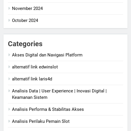
November 2024
October 2024
Categories
Akses Digital dan Navigasi Platform
alternatif link edwinslot
alternatif link laris4d
Analisis Data | User Experience | Inovasi Digital |
Keamanan Sistem
Analisis Performa & Stabilitas Akses
Analisis Perilaku Pemain Slot