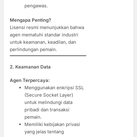
pengawas.
Mengapa Penting?
Lisensi resmi menunjukkan bahwa
agen mematuhi standar industri
untuk keamanan, keadilan, dan
perlindungan pemain.
2. Keamanan Data
Agen Terpercaya:
Menggunakan enkripsi SSL
(Secure Socket Layer)
untuk melindungi data
pribadi dan transaksi
pemain.
Memiliki kebijakan privasi
yang jelas tentang