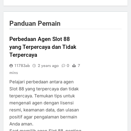
Panduan Pemain
Perbedaan Agen Slot 88
yang Terpercaya dan Tidak
Terpercaya
11783ab
2 years ago
0
7
mins
Pelajari perbedaan antara agen
Slot 88 yang terpercaya dan tidak
terpercaya. Temukan tips untuk
mengenali agen dengan lisensi
resmi, keamanan data, dan ulasan
positif agar pengalaman bermain
Anda aman.
Saat memilih agen Slot 88, penting