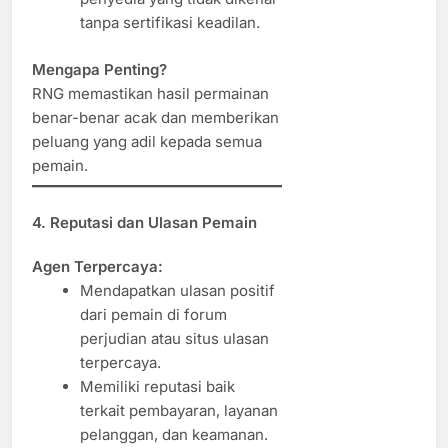
tanpa sertifikasi keadilan.
Mengapa Penting?
RNG memastikan hasil permainan
benar-benar acak dan memberikan
peluang yang adil kepada semua
pemain.
4. Reputasi dan Ulasan Pemain
Agen Terpercaya:
Mendapatkan ulasan positif
dari pemain di forum
perjudian atau situs ulasan
terpercaya.
Memiliki reputasi baik
terkait pembayaran, layanan
pelanggan, dan keamanan.