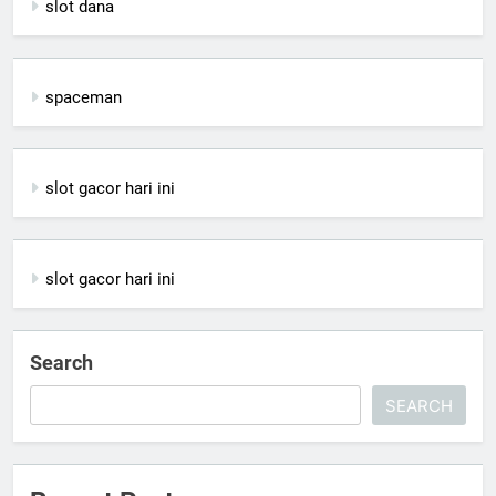
slot dana
spaceman
slot gacor hari ini
slot gacor hari ini
Search
SEARCH