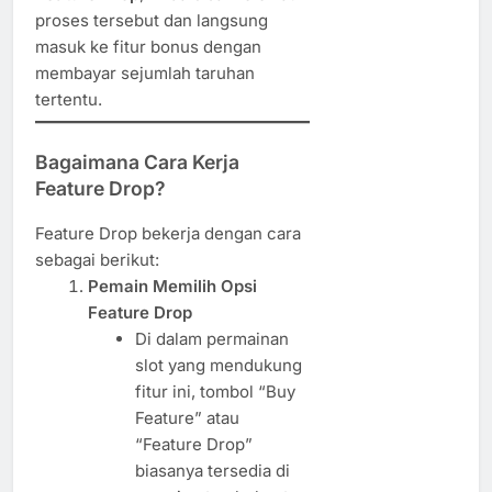
proses tersebut dan langsung
masuk ke fitur bonus dengan
membayar sejumlah taruhan
tertentu.
Bagaimana Cara Kerja
Feature Drop?
Feature Drop bekerja dengan cara
sebagai berikut:
Pemain Memilih Opsi
Feature Drop
Di dalam permainan
slot yang mendukung
fitur ini, tombol “Buy
Feature” atau
“Feature Drop”
biasanya tersedia di