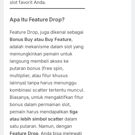
slot favorit Anda.
Apa Itu Feature Drop?
Feature Drop, juga dikenal sebagai
Bonus Buy atau Buy Feature
,
adalah mekanisme dalam slot yang
memungkinkan pemain untuk
langsung membeli akses ke
putaran bonus (free spin,
multiplier, atau fitur khusus
lainnya) tanpa harus menunggu
kombinasi scatter tertentu muncul.
Biasanya, untuk mengaktifkan fitur
bonus dalam permainan slot,
pemain harus mendapatkan
tiga
atau lebih simbol scatter
dalam
satu putaran. Namun, dengan
Feature Drop
, Anda bisa melewati