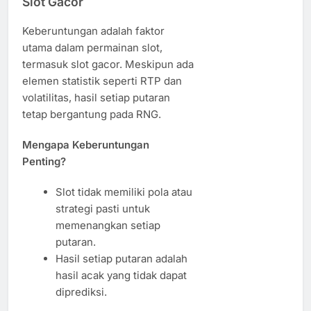
Slot Gacor
Keberuntungan adalah faktor
utama dalam permainan slot,
termasuk slot gacor. Meskipun ada
elemen statistik seperti RTP dan
volatilitas, hasil setiap putaran
tetap bergantung pada RNG.
Mengapa Keberuntungan
Penting?
Slot tidak memiliki pola atau
strategi pasti untuk
memenangkan setiap
putaran.
Hasil setiap putaran adalah
hasil acak yang tidak dapat
diprediksi.