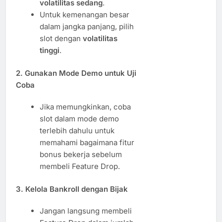
volatilitas sedang
.
Untuk kemenangan besar
dalam jangka panjang, pilih
slot dengan
volatilitas
tinggi
.
2. Gunakan Mode Demo untuk Uji
Coba
Jika memungkinkan, coba
slot dalam mode demo
terlebih dahulu untuk
memahami bagaimana fitur
bonus bekerja sebelum
membeli Feature Drop.
3. Kelola Bankroll dengan Bijak
Jangan langsung membeli