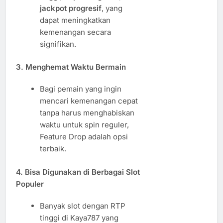
jackpot progresif
, yang
dapat meningkatkan
kemenangan secara
signifikan.
3. Menghemat Waktu Bermain
Bagi pemain yang ingin
mencari kemenangan cepat
tanpa harus menghabiskan
waktu untuk spin reguler,
Feature Drop adalah opsi
terbaik.
4. Bisa Digunakan di Berbagai Slot
Populer
Banyak slot dengan RTP
tinggi di Kaya787 yang