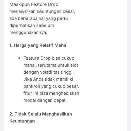
Meskipun Feature Drop
menawarkan keuntungan besar,
ada beberapa hal yang perlu
diperhatikan sebelum
menggunakannya:
1. Harga yang Relatif Mahal
Feature Drop bisa cukup
mahal, terutama untuk slot
dengan volatilitas tinggi.
Jika Anda tidak memiliki
bankroll yang cukup besar,
fitur ini bisa menghabiskan
modal dengan cepat.
2. Tidak Selalu Menghasilkan
Keuntungan