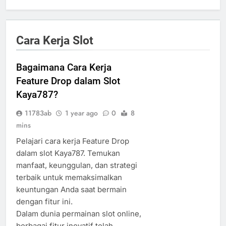
Cara Kerja Slot
Bagaimana Cara Kerja
Feature Drop dalam Slot
Kaya787?
11783ab
1 year ago
0
8
mins
Pelajari cara kerja Feature Drop
dalam slot Kaya787. Temukan
manfaat, keunggulan, dan strategi
terbaik untuk memaksimalkan
keuntungan Anda saat bermain
dengan fitur ini.
Dalam dunia permainan slot online,
berbagai fitur inovatif telah