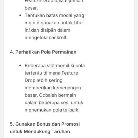
Feature Drop dalam jumlah
besar.
Tentukan batas modal yang
ingin digunakan untuk fitur
ini dan disiplin dalam
mengelola bankroll.
4. Perhatikan Pola Permainan
Beberapa slot memiliki pola
tertentu di mana Feature
Drop lebih sering
memberikan kemenangan
besar. Cobalah bermain
dalam beberapa sesi untuk
menemukan pola terbaik.
5. Gunakan Bonus dan Promosi
untuk Mendukung Taruhan