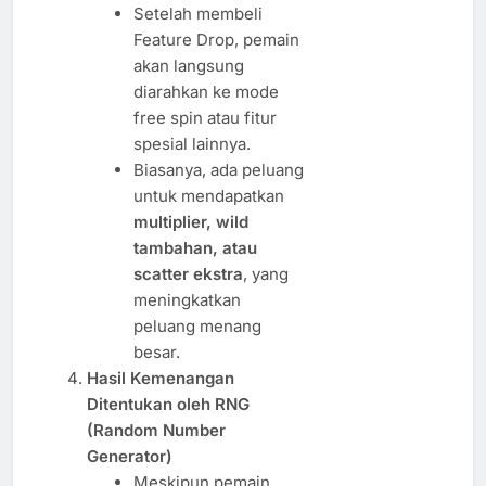
Setelah membeli
Feature Drop, pemain
akan langsung
diarahkan ke mode
free spin atau fitur
spesial lainnya.
Biasanya, ada peluang
untuk mendapatkan
multiplier, wild
tambahan, atau
scatter ekstra
, yang
meningkatkan
peluang menang
besar.
Hasil Kemenangan
Ditentukan oleh RNG
(Random Number
Generator)
Meskipun pemain