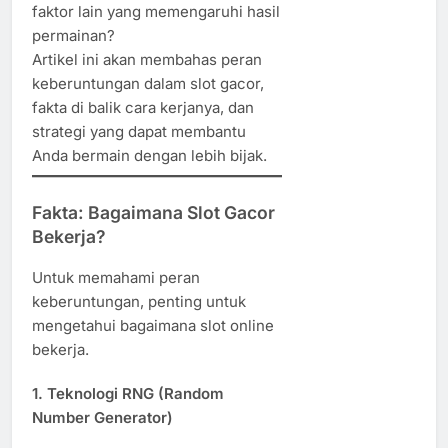
faktor lain yang memengaruhi hasil
permainan?
Artikel ini akan membahas peran
keberuntungan dalam slot gacor,
fakta di balik cara kerjanya, dan
strategi yang dapat membantu
Anda bermain dengan lebih bijak.
Fakta: Bagaimana Slot Gacor
Bekerja?
Untuk memahami peran
keberuntungan, penting untuk
mengetahui bagaimana slot online
bekerja.
1. Teknologi RNG (Random
Number Generator)