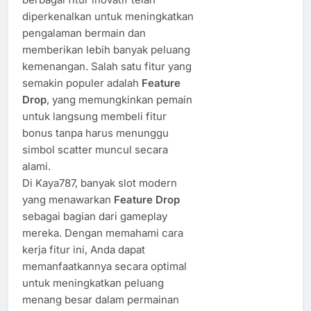
diperkenalkan untuk meningkatkan
pengalaman bermain dan
memberikan lebih banyak peluang
kemenangan. Salah satu fitur yang
semakin populer adalah
Feature
Drop
, yang memungkinkan pemain
untuk langsung membeli fitur
bonus tanpa harus menunggu
simbol scatter muncul secara
alami.
Di Kaya787, banyak slot modern
yang menawarkan
Feature Drop
sebagai bagian dari gameplay
mereka. Dengan memahami cara
kerja fitur ini, Anda dapat
memanfaatkannya secara optimal
untuk meningkatkan peluang
menang besar dalam permainan