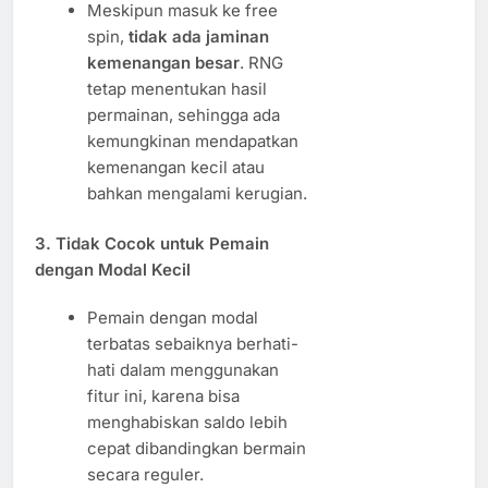
Meskipun masuk ke free
spin,
tidak ada jaminan
kemenangan besar
. RNG
tetap menentukan hasil
permainan, sehingga ada
kemungkinan mendapatkan
kemenangan kecil atau
bahkan mengalami kerugian.
3. Tidak Cocok untuk Pemain
dengan Modal Kecil
Pemain dengan modal
terbatas sebaiknya berhati-
hati dalam menggunakan
fitur ini, karena bisa
menghabiskan saldo lebih
cepat dibandingkan bermain
secara reguler.