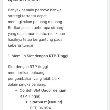
Banyak pemain percaya bahwa
strategi tertentu dapat
meningkatkan peluang menang.
Berikut adalah beberapa strategi
yang dapat membantu, meskipun
hasilnya tetap bergantung pada
keberuntungan.
1. Memilih Slot dengan RTP Tinggi
Slot dengan RTP tinggi
memberikan peluang
pengembalian yang lebih baik
dalam jangka panjang.
Contoh Slot Gacor dengan
RTP Tinggi:
Starburst (NetEnt):
RTP 96.09%