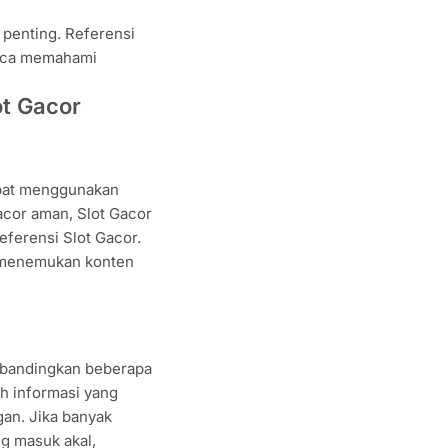
 penting. Referensi
aca memahami
ot Gacor
apat menggunakan
Gacor aman, Slot Gacor
eferensi Slot Gacor.
u menemukan konten
mbandingkan beberapa
h informasi yang
gan. Jika banyak
g masuk akal,