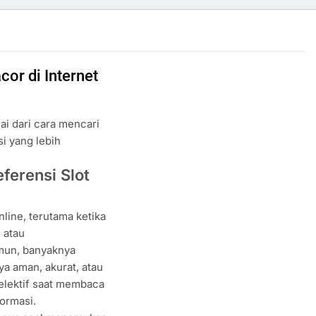
or di Internet
ai dari cara mencari
i yang lebih
erensi Slot
line, terutama ketika
 atau
amun, banyaknya
ya aman, akurat, atau
selektif saat membaca
ormasi.