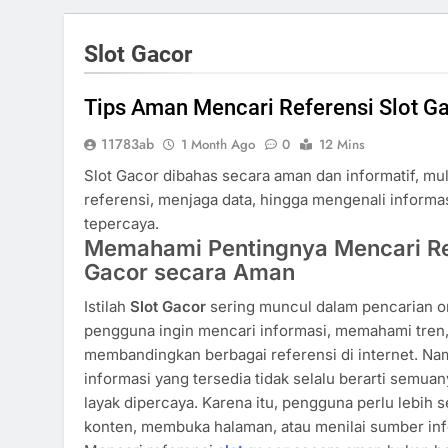
Slot Gacor
Tips Aman Mencari Referensi Slot Gac
11783ab
1 Month Ago
0
12 Mins
Slot Gacor dibahas secara aman dan informatif, mul
referensi, menjaga data, hingga mengenali informas
tepercaya.
Memahami Pentingnya Mencari Ref
Gacor secara Aman
Istilah
Slot Gacor
sering muncul dalam pencarian on
pengguna ingin mencari informasi, memahami tren,
membandingkan berbagai referensi di internet. N
informasi yang tersedia tidak selalu berarti semuan
layak dipercaya. Karena itu, pengguna perlu lebih 
konten, membuka halaman, atau menilai sumber inf