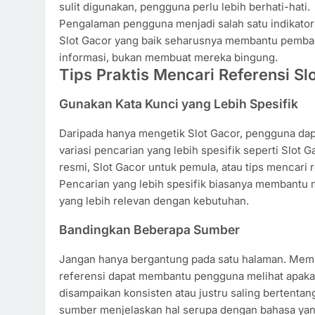
sulit digunakan, pengguna perlu lebih berhati-hati.
Pengalaman pengguna menjadi salah satu indikator
Slot Gacor yang baik seharusnya membantu pemb
informasi, bukan membuat mereka bingung.
Tips Praktis Mencari Referensi Sl
Gunakan Kata Kunci yang Lebih Spesifik
Daripada hanya mengetik Slot Gacor, pengguna d
variasi pencarian yang lebih spesifik seperti Slot 
resmi, Slot Gacor untuk pemula, atau tips mencari r
Pencarian yang lebih spesifik biasanya membant
yang lebih relevan dengan kebutuhan.
Bandingkan Beberapa Sumber
Jangan hanya bergantung pada satu halaman. Me
referensi dapat membantu pengguna melihat apaka
disampaikan konsisten atau justru saling bertentan
sumber menjelaskan hal serupa dengan bahasa yan