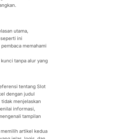
bangkan.
elasan utama,
seperti ini
tu pembaca memahami
 kunci tanpa alur yang
ferensi tentang Slot
kel dengan judul
n tidak menjelaskan
nilai informasi,
mengenali tampilan
 memilih artikel kedua
ang jelas, logis, dan