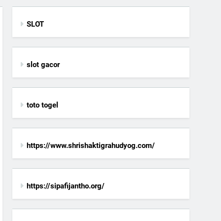
SLOT
slot gacor
toto togel
https://www.shrishaktigrahudyog.com/
https://sipafijantho.org/