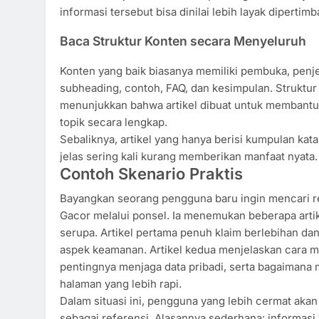
informasi tersebut bisa dinilai lebih layak dipertim
Baca Struktur Konten secara Menyeluruh
Konten yang baik biasanya memiliki pembuka, penj
subheading, contoh, FAQ, dan kesimpulan. Struktur 
menunjukkan bahwa artikel dibuat untuk memban
topik secara lengkap.
Sebaliknya, artikel yang hanya berisi kumpulan kata
jelas sering kali kurang memberikan manfaat nyata.
Contoh Skenario Praktis
Bayangkan seorang pengguna baru ingin mencari re
Gacor melalui ponsel. Ia menemukan beberapa arti
serupa. Artikel pertama penuh klaim berlebihan da
aspek keamanan. Artikel kedua menjelaskan cara me
pentingnya menjaga data pribadi, serta bagaimana 
halaman yang lebih rapi.
Dalam situasi ini, pengguna yang lebih cermat akan
sebagai referensi. Alasannya sederhana: informasi y