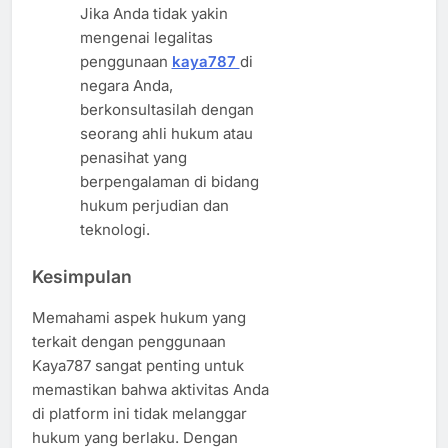
Jika Anda tidak yakin
mengenai legalitas
penggunaan
kaya787
di
negara Anda,
berkonsultasilah dengan
seorang ahli hukum atau
penasihat yang
berpengalaman di bidang
hukum perjudian dan
teknologi.
Kesimpulan
Memahami aspek hukum yang
terkait dengan penggunaan
Kaya787 sangat penting untuk
memastikan bahwa aktivitas Anda
di platform ini tidak melanggar
hukum yang berlaku. Dengan