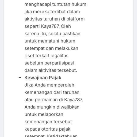
menghadapi tuntutan hukum
jika mereka terlibat dalam
aktivitas taruhan di platform
seperti Kaya787. Oleh
karena itu, selalu pastikan
untuk mematuhi hukum
setempat dan melakukan
riset terkait legalitas
sebelum berpartisipasi
dalam aktivitas tersebut.
Kewajiban Pajak
Jika Anda memperoleh
kemenangan dari taruhan
atau permainan di Kaya787,
Anda mungkin diwajibkan
untuk melaporkan
kemenangan tersebut
kepada otoritas pajak
setempat. Ketidaktahuan