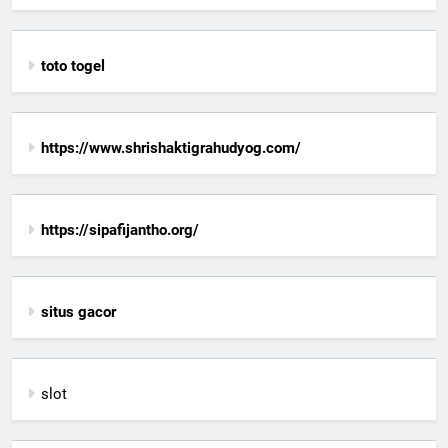
toto togel
https://www.shrishaktigrahudyog.com/
https://sipafijantho.org/
situs gacor
slot