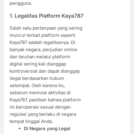
pengguna.
1.
Legalitas Platform Kaya787
Salah satu pertanyaan yang sering
muncul terkait platform seperti
Kaya787 adalah legalitasnya. Di
banyak negara, perjudian online
dan taruhan melalui platform
digital sering kali dianggap
kontroversial dan dapat dianggap
ilegal berdasarkan hukum
setempat. Oleh karena itu,
sebelum memulai aktivitas di
Kaya787, pastikan bahwa platform
ini beroperasi sesuai dengan
regulasi yang berlaku di negara
tempat tinggal Anda.
Di Negara yang Legal