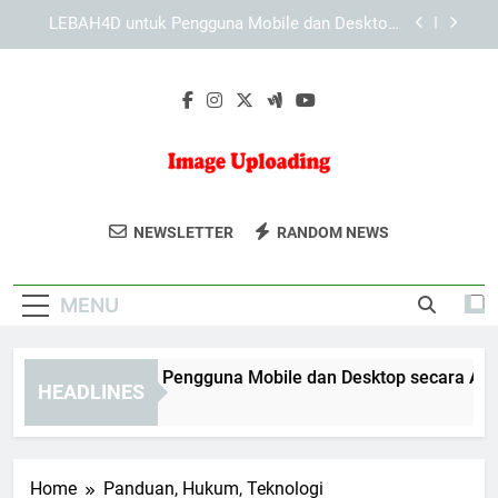
Skip
Jawab
EDWINSLOT dengan Antarmuka Sederhana yang
to
Tetap Fungsional dan Terarah
content
LEBAH4D dengan Antarmuka Sederhana yang
Tetap Fungsional dan Mudah Dipahami
EDWINSLOT untuk Pengguna Mobile dan Desktop
secara Aman dan Terkendali
LEBAH4D untuk Pengguna Mobile dan Desktop:
Panduan Akses yang Aman dan Bertanggung
Image
Jawab
Upload Dan Bagikan Gambar Dengan
EDWINSLOT dengan Antarmuka Sederhana yang
NEWSLETTER
RANDOM NEWS
Tetap Fungsional dan Terarah
Uploading
Mudah Di Image Uploading. Solusi
LEBAH4D dengan Antarmuka Sederhana yang
Cepat Untuk Kebutuhan Berbagi Gambar.
Tetap Fungsional dan Mudah Dipahami
MENU
WINSLOT untuk Pengguna Mobile dan Desktop secara Aman d
HEADLINES
Weeks Ago
Home
Panduan, Hukum, Teknologi