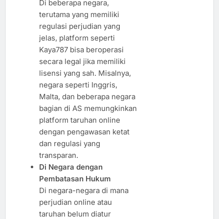
Di beberapa negara,
terutama yang memiliki
regulasi perjudian yang
jelas, platform seperti
Kaya787 bisa beroperasi
secara legal jika memiliki
lisensi yang sah. Misalnya,
negara seperti Inggris,
Malta, dan beberapa negara
bagian di AS memungkinkan
platform taruhan online
dengan pengawasan ketat
dan regulasi yang
transparan.
Di Negara dengan
Pembatasan Hukum
Di negara-negara di mana
perjudian online atau
taruhan belum diatur