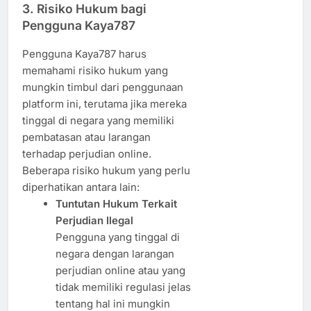
3.
Risiko Hukum bagi
Pengguna Kaya787
Pengguna Kaya787 harus
memahami risiko hukum yang
mungkin timbul dari penggunaan
platform ini, terutama jika mereka
tinggal di negara yang memiliki
pembatasan atau larangan
terhadap perjudian online.
Beberapa risiko hukum yang perlu
diperhatikan antara lain:
Tuntutan Hukum Terkait
Perjudian Ilegal
Pengguna yang tinggal di
negara dengan larangan
perjudian online atau yang
tidak memiliki regulasi jelas
tentang hal ini mungkin