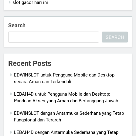
slot gacor hari ini
Search
SEARCH
Recent Posts
EDWINSLOT untuk Pengguna Mobile dan Desktop
secara Aman dan Terkendali
LEBAH4D untuk Pengguna Mobile dan Desktop:
Panduan Akses yang Aman dan Bertanggung Jawab
EDWINSLOT dengan Antarmuka Sederhana yang Tetap
Fungsional dan Terarah
LEBAH4D dengan Antarmuka Sederhana yang Tetap