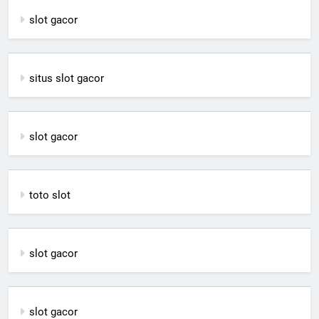
slot gacor
situs slot gacor
slot gacor
toto slot
slot gacor
slot gacor