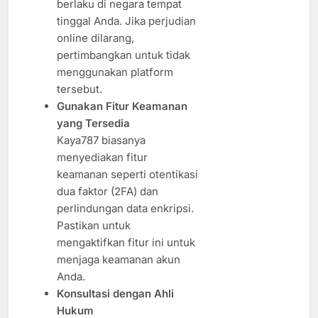
berlaku di negara tempat
tinggal Anda. Jika perjudian
online dilarang,
pertimbangkan untuk tidak
menggunakan platform
tersebut.
Gunakan Fitur Keamanan
yang Tersedia
Kaya787 biasanya
menyediakan fitur
keamanan seperti otentikasi
dua faktor (2FA) dan
perlindungan data enkripsi.
Pastikan untuk
mengaktifkan fitur ini untuk
menjaga keamanan akun
Anda.
Konsultasi dengan Ahli
Hukum