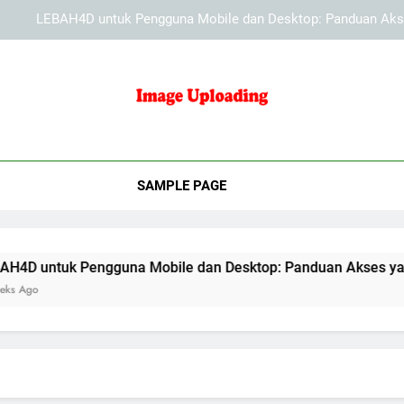
LEBAH4D untuk Pengguna Mobile dan Desktop: Panduan Aks
EDWINSLOT dengan Antarmuka Sederhan
LEBAH4D dengan Antarmuka Sederhana yang T
ge Uploading
EDWINSLOT untuk Pengguna Mobile dan
n Bagikan Gambar Dengan Mudah Di Image Uploading. Solusi 
LEBAH4D untuk Pengguna Mobile dan Desktop: Panduan Aks
SAMPLE PAGE
EDWINSLOT dengan Antarmuka Sederhan
LEBAH4D dengan Antarmuka Sederhana yang T
Pengguna Mobile dan Desktop: Panduan Akses yang Aman da