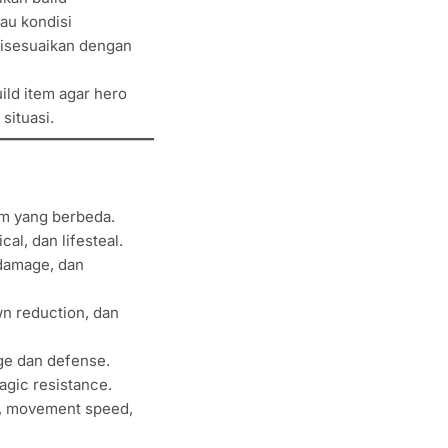
au kondisi
 disesuaikan dengan
ild item agar hero
situasi.
m yang berbeda.
al, dan lifesteal.
damage, dan
 reduction, dan
e dan defense.
gic resistance.
, movement speed,