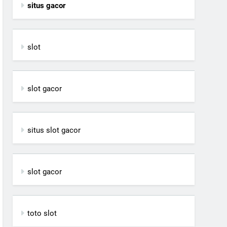
situs gacor
slot
slot gacor
situs slot gacor
slot gacor
toto slot