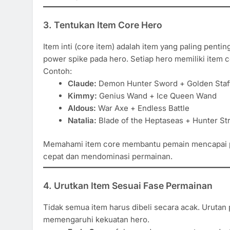
3. Tentukan Item Core Hero
Item inti (core item) adalah item yang paling pent
power spike pada hero. Setiap hero memiliki item 
Contoh:
Claude:
Demon Hunter Sword + Golden Staf
Kimmy:
Genius Wand + Ice Queen Wand
Aldous:
War Axe + Endless Battle
Natalia:
Blade of the Heptaseas + Hunter Str
Memahami item core membantu pemain mencapai p
cepat dan mendominasi permainan.
4. Urutkan Item Sesuai Fase Permainan
Tidak semua item harus dibeli secara acak. Urutan
memengaruhi kekuatan hero.