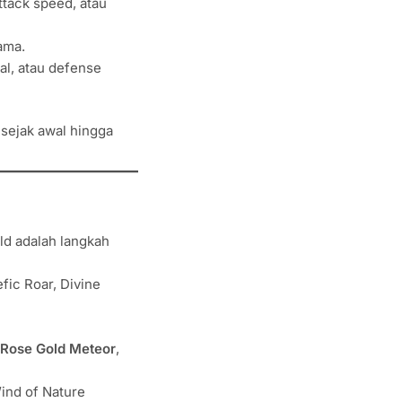
tack speed, atau
ama.
al, atau defense
 sejak awal hingga
d adalah langkah
fic Roar, Divine
Rose Gold Meteor
,
ind of Nature