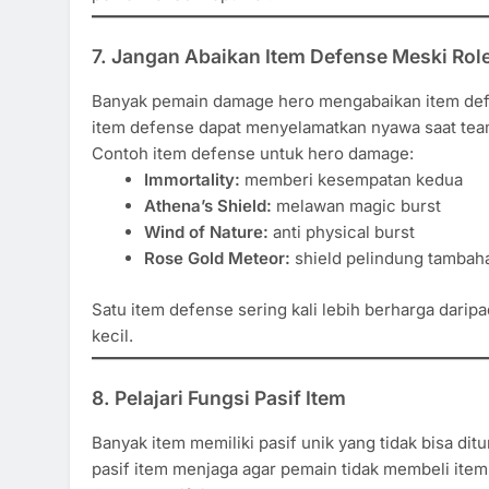
7. Jangan Abaikan Item Defense Meski Ro
Banyak pemain damage hero mengabaikan item def
item defense dapat menyelamatkan nyawa saat team
Contoh item defense untuk hero damage:
Immortality:
memberi kesempatan kedua
Athena’s Shield:
melawan magic burst
Wind of Nature:
anti physical burst
Rose Gold Meteor:
shield pelindung tambah
Satu item defense sering kali lebih berharga dari
kecil.
8. Pelajari Fungsi Pasif Item
Banyak item memiliki pasif unik yang tidak bisa d
pasif item menjaga agar pemain tidak membeli ite