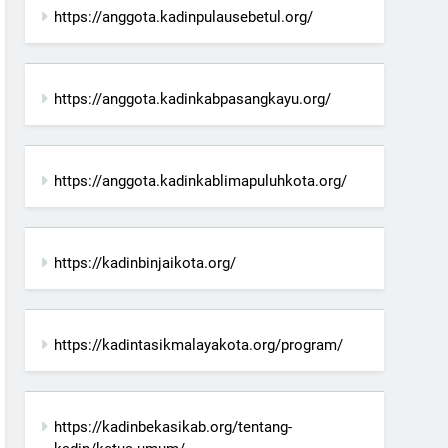
https://anggota.kadinpulausebetul.org/
https://anggota.kadinkabpasangkayu.org/
https://anggota.kadinkablimapuluhkota.org/
https://kadinbinjaikota.org/
https://kadintasikmalayakota.org/program/
https://kadinbekasikab.org/tentang-