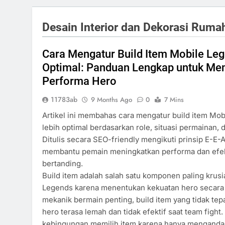
Desain Interior dan Dekorasi Ruma
Cara Mengatur Build Item Mobile Leg
Optimal: Panduan Lengkap untuk M
Performa Hero
11783ab
9 Months Ago
0
7 Mins
Artikel ini membahas cara mengatur build item Mob
lebih optimal berdasarkan role, situasi permainan,
Ditulis secara SEO-friendly mengikuti prinsip E-E-A-T
membantu pemain meningkatkan performa dan efekt
bertanding.
Build item adalah salah satu komponen paling krusi
Legends karena menentukan kekuatan hero secara
mekanik bermain penting, build item yang tidak te
hero terasa lemah dan tidak efektif saat team fight
kebingungan memilih item karena hanya mengandal