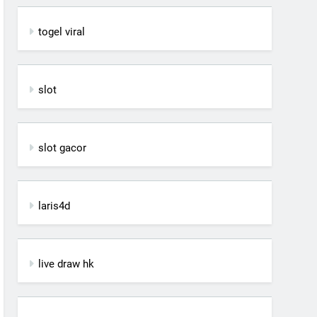
togel viral
slot
slot gacor
laris4d
live draw hk