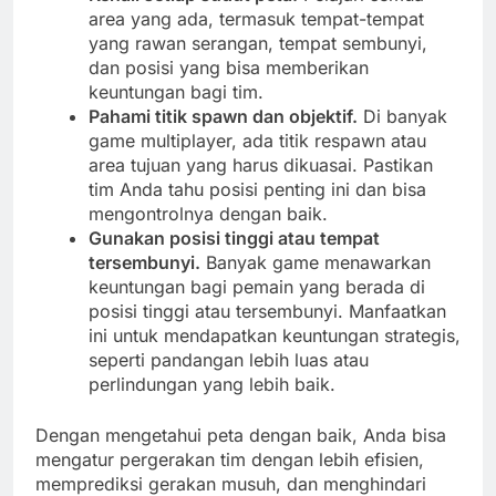
area yang ada, termasuk tempat-tempat
yang rawan serangan, tempat sembunyi,
dan posisi yang bisa memberikan
keuntungan bagi tim.
Pahami titik spawn dan objektif.
Di banyak
game multiplayer, ada titik respawn atau
area tujuan yang harus dikuasai. Pastikan
tim Anda tahu posisi penting ini dan bisa
mengontrolnya dengan baik.
Gunakan posisi tinggi atau tempat
tersembunyi.
Banyak game menawarkan
keuntungan bagi pemain yang berada di
posisi tinggi atau tersembunyi. Manfaatkan
ini untuk mendapatkan keuntungan strategis,
seperti pandangan lebih luas atau
perlindungan yang lebih baik.
Dengan mengetahui peta dengan baik, Anda bisa
mengatur pergerakan tim dengan lebih efisien,
memprediksi gerakan musuh, dan menghindari