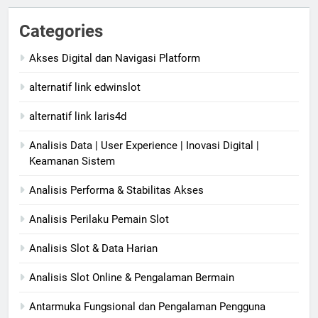
Categories
Akses Digital dan Navigasi Platform
alternatif link edwinslot
alternatif link laris4d
Analisis Data | User Experience | Inovasi Digital |
Keamanan Sistem
Analisis Performa & Stabilitas Akses
Analisis Perilaku Pemain Slot
Analisis Slot & Data Harian
Analisis Slot Online & Pengalaman Bermain
Antarmuka Fungsional dan Pengalaman Pengguna