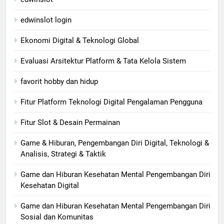
edwinslot login
Ekonomi Digital & Teknologi Global
Evaluasi Arsitektur Platform & Tata Kelola Sistem
favorit hobby dan hidup
Fitur Platform Teknologi Digital Pengalaman Pengguna
Fitur Slot & Desain Permainan
Game & Hiburan, Pengembangan Diri Digital, Teknologi &
Analisis, Strategi & Taktik
Game dan Hiburan Kesehatan Mental Pengembangan Diri
Kesehatan Digital
Game dan Hiburan Kesehatan Mental Pengembangan Diri
Sosial dan Komunitas