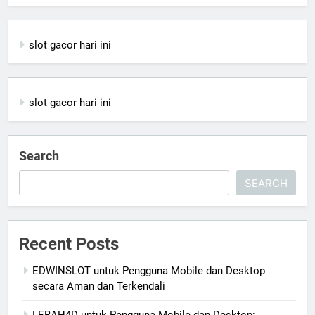
slot gacor hari ini
slot gacor hari ini
Search
SEARCH
Recent Posts
EDWINSLOT untuk Pengguna Mobile dan Desktop
secara Aman dan Terkendali