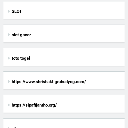
SLOT
slot gacor
toto togel
https://www.shrishaktigrahudyog.com/
https://sipafijantho.org/