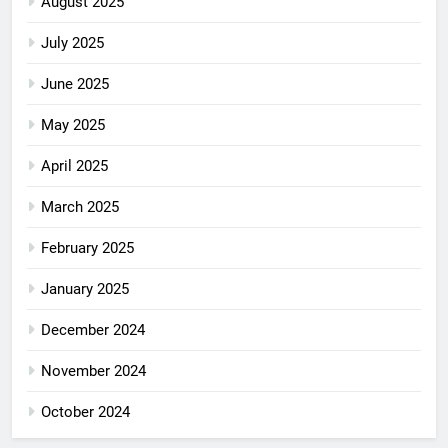
August 2025
July 2025
June 2025
May 2025
April 2025
March 2025
February 2025
January 2025
December 2024
November 2024
October 2024