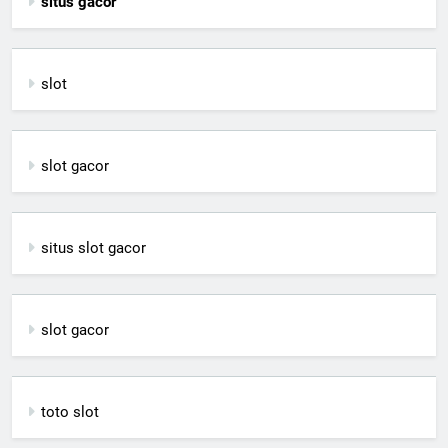
situs gacor
slot
slot gacor
situs slot gacor
slot gacor
toto slot