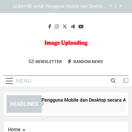
Skip
Jawab
EDWINSLOT dengan Antarmuka Sederhana yang
to
Tetap Fungsional dan Terarah
content
LEBAH4D dengan Antarmuka Sederhana yang
Tetap Fungsional dan Mudah Dipahami
EDWINSLOT untuk Pengguna Mobile dan Desktop
secara Aman dan Terkendali
LEBAH4D untuk Pengguna Mobile dan Desktop:
Panduan Akses yang Aman dan Bertanggung
Image
Jawab
Upload Dan Bagikan Gambar Dengan
EDWINSLOT dengan Antarmuka Sederhana yang
NEWSLETTER
RANDOM NEWS
Tetap Fungsional dan Terarah
Uploading
Mudah Di Image Uploading. Solusi
LEBAH4D dengan Antarmuka Sederhana yang
Cepat Untuk Kebutuhan Berbagi Gambar.
Tetap Fungsional dan Mudah Dipahami
MENU
INSLOT untuk Pengguna Mobile dan Desktop secara Aman da
HEADLINES
eek Ago
Home