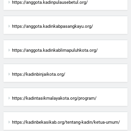
https://anggota.kadinpulausebetul.org/
https://anggota.kadinkabpasangkayu.org/
https://anggota.kadinkablimapuluhkota.org/
https://kadinbinjaikota.org/
https://kadintasikmalayakota.org/program/
https://kadinbekasikab.org/tentang-kadin/ketua-umum/