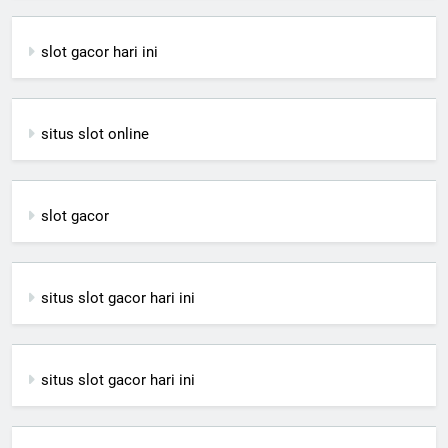
slot gacor hari ini
situs slot online
slot gacor
situs slot gacor hari ini
situs slot gacor hari ini