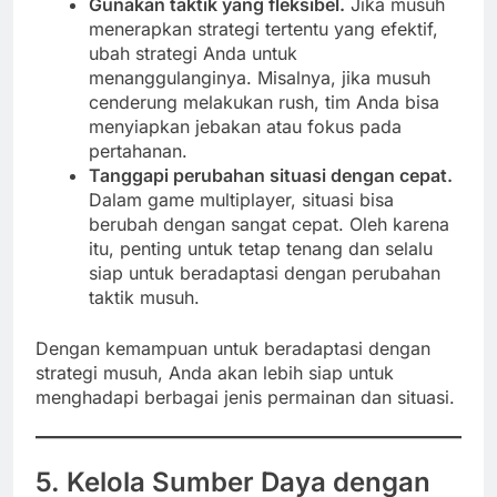
Gunakan taktik yang fleksibel.
Jika musuh
menerapkan strategi tertentu yang efektif,
ubah strategi Anda untuk
menanggulanginya. Misalnya, jika musuh
cenderung melakukan rush, tim Anda bisa
menyiapkan jebakan atau fokus pada
pertahanan.
Tanggapi perubahan situasi dengan cepat.
Dalam game multiplayer, situasi bisa
berubah dengan sangat cepat. Oleh karena
itu, penting untuk tetap tenang dan selalu
siap untuk beradaptasi dengan perubahan
taktik musuh.
Dengan kemampuan untuk beradaptasi dengan
strategi musuh, Anda akan lebih siap untuk
menghadapi berbagai jenis permainan dan situasi.
5. Kelola Sumber Daya dengan