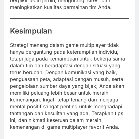
berpikir lebih jernih, mengurangi stres, dan
meningkatkan kualitas permainan tim Anda.
Kesimpulan
Strategi menang dalam game multiplayer tidak
hanya bergantung pada keterampilan individu,
tetapi juga pada kemampuan untuk bekerja sama
dalam tim dan beradaptasi dengan situasi yang
terus berubah. Dengan komunikasi yang baik,
penguasaan peta, adaptasi dengan musuh, serta
pengelolaan sumber daya yang bijak, Anda akan
memiliki peluang lebih besar untuk meraih
kemenangan. Ingat, tetap tenang dan menjaga
mental positif sangat penting untuk menghadapi
tantangan dan kesulitan yang ada. Terapkan tips
ini, dan nikmati keseruan dalam meraih
kemenangan di game multiplayer favorit Anda.