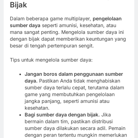
Bijak
Dalam beberapa game multiplayer,
pengelolaan
sumber daya
seperti amunisi, kesehatan, atau
mana sangat penting. Mengelola sumber daya ini
dengan bijak dapat memberikan keuntungan yang
besar di tengah pertempuran sengit.
Tips untuk mengelola sumber daya:
Jangan boros dalam penggunaan sumber
daya.
Pastikan Anda tidak menghabiskan
sumber daya terlalu cepat, terutama dalam
game yang membutuhkan pengelolaan
jangka panjang, seperti amunisi atau
kesehatan.
Bagi sumber daya dengan bijak.
Jika
bermain dalam tim, pastikan distribusi
sumber daya dilakukan secara adil. Pemain
dengan peran tertentu mungkin memerlukan