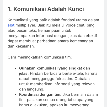
1. Komunikasi Adalah Kunci
Komunikasi yang baik adalah fondasi utama dalam
slot
multiplayer. Baik itu melalui voice chat, ping,
atau pesan teks, kemampuan untuk
menyampaikan informasi dengan jelas dan efektif
dapat membuat perbedaan antara kemenangan
dan kekalahan.
Cara meningkatkan komunikasi tim:
Gunakan komunikasi yang singkat dan
jelas.
Hindari berbicara bertele-tele, karena
dapat mengganggu fokus tim. Cobalah
untuk memberikan informasi yang relevan
dan langsung.
Koordinasi dengan tim.
Jika bermain dalam
tim, pastikan semua orang tahu apa yang
harus dilakukan, apakah itu menyerang,