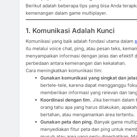
Berikut adalah beberapa tips yang bisa Anda terap
kemenangan dalam game multiplayer.
1. Komunikasi Adalah Kunci
Komunikasi yang baik adalah fondasi utama dalam
s
itu melalui voice chat, ping, atau pesan teks, kem
menyampaikan informasi dengan jelas dan efektif
perbedaan antara kemenangan dan kekalahan.
Cara meningkatkan komunikasi tim:
Gunakan komunikasi yang singkat dan jelas
bertele-tele, karena dapat mengganggu foku
memberikan informasi yang relevan dan lan
Koordinasi dengan tim.
Jika bermain dalam 
orang tahu apa yang harus dilakukan, apakah
bertahan, atau mengamankan area tertentu.
Gunakan peta dan ping.
Banyak game multip
menyediakan fitur peta dan ping untuk memb
musuh atau area yang perlu diperhatikan. Ma