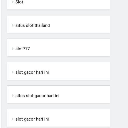
Slot
situs slot thailand
slot777
slot gacor hari ini
situs slot gacor hari ini
slot gacor hari ini