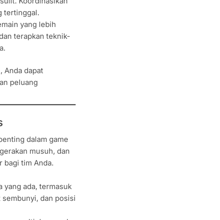
sulit. Koordinasikan
 tertinggal.
emain yang lebih
an terapkan teknik-
a.
, Anda dapat
kan peluang
s
 penting dalam game
ergerakan musuh, dan
 bagi tim Anda.
a yang ada, termasuk
 sembunyi, dan posisi