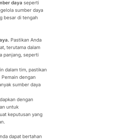
mber daya
seperti
ngelola sumber daya
g besar di tengah
aya.
Pastikan Anda
at, terutama dalam
 panjang, seperti
n dalam tim, pastikan
l. Pemain dengan
anyak sumber daya
adapkan dengan
an untuk
uat keputusan yang
an.
nda dapat bertahan