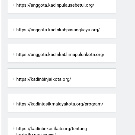
https://anggota.kadinpulausebetul.org/
https://anggota.kadinkabpasangkayu.org/
https://anggota.kadinkablimapuluhkota.org/
https://kadinbinjaikota.org/
https://kadintasikmalayakota.org/program/
https://kadinbekasikab.org/tentang-