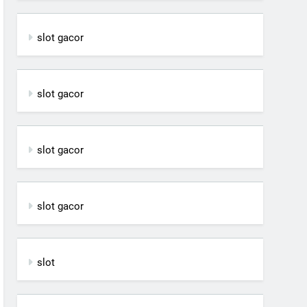
slot gacor
slot gacor
slot gacor
slot gacor
slot