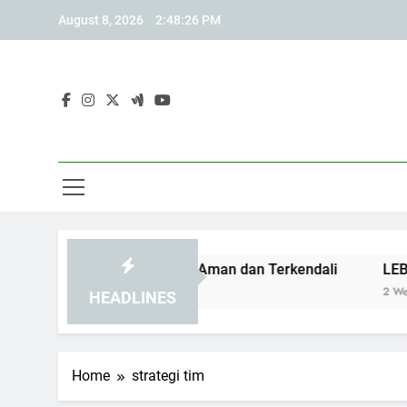
Skip
August 8, 2026
2:48:27 PM
to
content
Ima
Upload Da
 Desktop secara Aman dan Terkendali
LEBAH4D untuk 
2 Weeks Ago
HEADLINES
Home
strategi tim