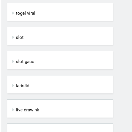
togel viral
slot
slot gacor
laris4d
live draw hk