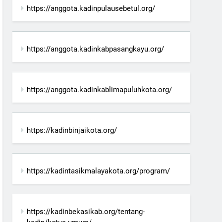
https://anggota.kadinpulausebetul.org/
https://anggota.kadinkabpasangkayu.org/
https://anggota.kadinkablimapuluhkota.org/
https://kadinbinjaikota.org/
https://kadintasikmalayakota.org/program/
https://kadinbekasikab.org/tentang-