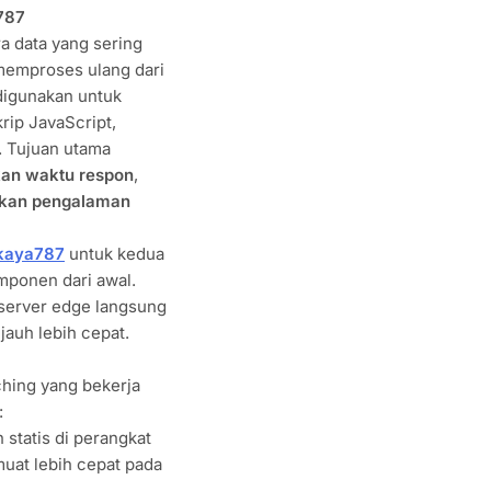
787
 data yang sering
 memproses ulang dari
digunakan untuk
krip JavaScript,
. Tujuan utama
an waktu respon
,
kan pengalaman
kaya787
untuk kedua
mponen dari awal.
 server edge langsung
auh lebih cepat.
hing yang bekerja
:
tatis di perangkat
uat lebih cepat pada