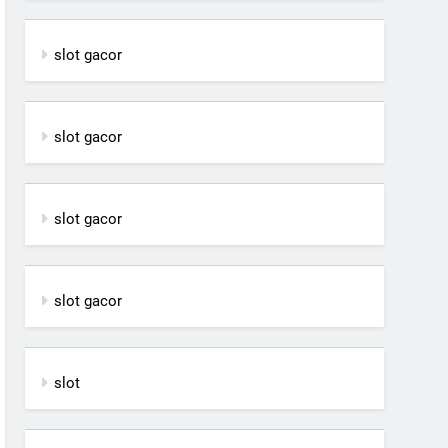
slot gacor
slot gacor
slot gacor
slot gacor
slot