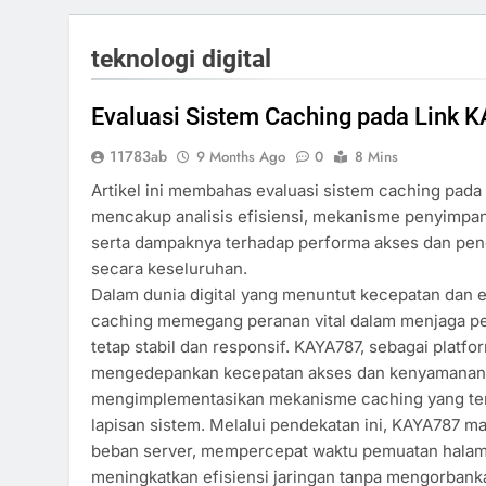
teknologi digital
Evaluasi Sistem Caching pada Link 
11783ab
9 Months Ago
0
8 Mins
Artikel ini membahas evaluasi sistem caching pada 
mencakup analisis efisiensi, mekanisme penyimpa
serta dampaknya terhadap performa akses dan pe
secara keseluruhan.
Dalam dunia digital yang menuntut kecepatan dan ef
caching memegang peranan vital dalam menjaga pe
tetap stabil dan responsif. KAYA787, sebagai platfor
mengedepankan kecepatan akses dan kenyamanan
mengimplementasikan mekanisme caching yang teri
lapisan sistem. Melalui pendekatan ini, KAYA787 
beban server, mempercepat waktu pemuatan halam
meningkatkan efisiensi jaringan tanpa mengorbanka