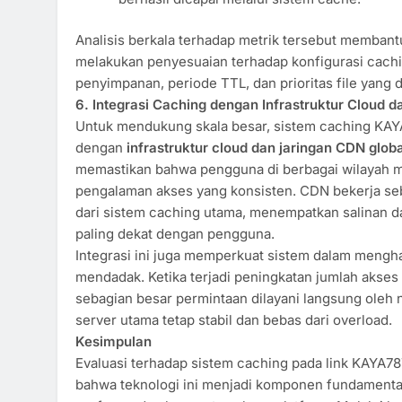
Analisis berkala terhadap metrik tersebut memban
melakukan penyesuaian terhadap konfigurasi cachi
penyimpanan, periode TTL, dan prioritas file yang 
6. Integrasi Caching dengan Infrastruktur Cloud 
Untuk mendukung skala besar, sistem caching KAYA
dengan
infrastruktur cloud dan jaringan CDN globa
memastikan bahwa pengguna di berbagai wilayah 
pengalaman akses yang konsisten. CDN bekerja se
dari sistem caching utama, menempatkan salinan da
paling dekat dengan pengguna.
Integrasi ini juga memperkuat sistem dalam menghad
mendadak. Ketika terjadi peningkatan jumlah akses 
sebagian besar permintaan dilayani langsung oleh
server utama tetap stabil dan bebas dari overload.
Kesimpulan
Evaluasi terhadap sistem caching pada link KAYA7
bahwa teknologi ini menjadi komponen fundamenta