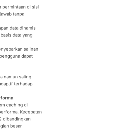
permintaan di sisi
ijawab tanpa
pan data dinamis
i basis data yang
nyebarkan salinan
r pengguna dapat
da namun saling
daptif terhadap
rforma
tem caching di
performa. Kecepatan
% dibandingkan
agian besar