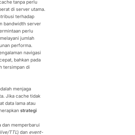
cache tanpa perlu
rat di server utama.
tribusi terhadap
n bandwidth server
permintaan perlu
 melayani jumlah
unan performa.
pengalaman navigasi
 cepat, bahkan pada
h tersimpan di
adalah menjaga
a. Jika cache tidak
at data lama atau
menerapkan
strategi
ta dan memperbarui
live/TTL
) dan
event-