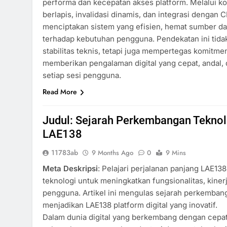
performa dan kecepatan akses platform. Melalui k
berlapis, invalidasi dinamis, dan integrasi dengan
menciptakan sistem yang efisien, hemat sumber day
terhadap kebutuhan pengguna. Pendekatan ini tid
stabilitas teknis, tetapi juga mempertegas komitm
memberikan pengalaman digital yang cepat, andal, 
setiap sesi pengguna.
Read More
Judul: Sejarah Perkembangan Teknolo
LAE138
11783ab
9 Months Ago
0
9 Mins
Meta Deskripsi
: Pelajari perjalanan panjang LAE1
teknologi untuk meningkatkan fungsionalitas, kine
pengguna. Artikel ini mengulas sejarah perkemban
menjadikan LAE138 platform digital yang inovatif.
Dalam dunia digital yang berkembang dengan cepat