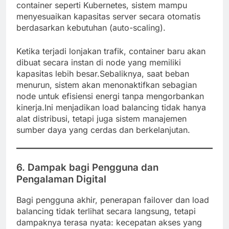
container seperti Kubernetes, sistem mampu
menyesuaikan kapasitas server secara otomatis
berdasarkan kebutuhan (auto-scaling).
Ketika terjadi lonjakan trafik, container baru akan
dibuat secara instan di node yang memiliki
kapasitas lebih besar.Sebaliknya, saat beban
menurun, sistem akan menonaktifkan sebagian
node untuk efisiensi energi tanpa mengorbankan
kinerja.Ini menjadikan load balancing tidak hanya
alat distribusi, tetapi juga sistem manajemen
sumber daya yang cerdas dan berkelanjutan.
6. Dampak bagi Pengguna dan
Pengalaman Digital
Bagi pengguna akhir, penerapan failover dan load
balancing tidak terlihat secara langsung, tetapi
dampaknya terasa nyata: kecepatan akses yang