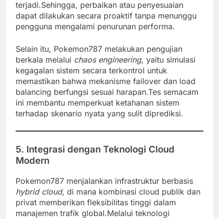
terjadi.Sehingga, perbaikan atau penyesuaian
dapat dilakukan secara proaktif tanpa menunggu
pengguna mengalami penurunan performa.
Selain itu, Pokemon787 melakukan pengujian
berkala melalui
chaos engineering
, yaitu simulasi
kegagalan sistem secara terkontrol untuk
memastikan bahwa mekanisme failover dan load
balancing berfungsi sesuai harapan.Tes semacam
ini membantu memperkuat ketahanan sistem
terhadap skenario nyata yang sulit diprediksi.
5. Integrasi dengan Teknologi Cloud
Modern
Pokemon787 menjalankan infrastruktur berbasis
hybrid cloud
, di mana kombinasi cloud publik dan
privat memberikan fleksibilitas tinggi dalam
manajemen trafik global.Melalui teknologi