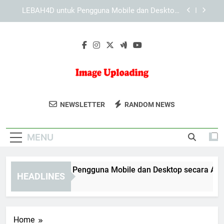
Skip
Jawab
EDWINSLOT dengan Antarmuka Sederhana yang
to
Tetap Fungsional dan Terarah
content
LEBAH4D dengan Antarmuka Sederhana yang
Tetap Fungsional dan Mudah Dipahami
EDWINSLOT untuk Pengguna Mobile dan Desktop
secara Aman dan Terkendali
LEBAH4D untuk Pengguna Mobile dan Desktop:
Panduan Akses yang Aman dan Bertanggung
Image
Jawab
Upload Dan Bagikan Gambar Dengan
EDWINSLOT dengan Antarmuka Sederhana yang
NEWSLETTER
RANDOM NEWS
Tetap Fungsional dan Terarah
Uploading
Mudah Di Image Uploading. Solusi
LEBAH4D dengan Antarmuka Sederhana yang
Cepat Untuk Kebutuhan Berbagi Gambar.
Tetap Fungsional dan Mudah Dipahami
MENU
WINSLOT untuk Pengguna Mobile dan Desktop secara Aman da
HEADLINES
eeks Ago
Home