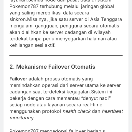
Pokemon787 terhubung melalui jaringan global
yang saling mereplikasi data secara
sinkron.Misalnya, jika satu server di Asia Tenggara
mengalami gangguan, pengguna secara otomatis
akan dialihkan ke server cadangan di wilayah
terdekat tanpa perlu menyegarkan halaman atau
kehilangan sesi aktif.
2. Mekanisme Failover Otomatis
Failover
adalah proses otomatis yang
memindahkan operasi dari server utama ke server
cadangan saat terdeteksi kegagalan.Sistem ini
bekerja dengan cara memantau “denyut nadi”
setiap node atau layanan secara real-time
menggunakan protokol
health check
dan
heartbeat
monitoring
.
Pokemon787 mengadopsi failover berlapis