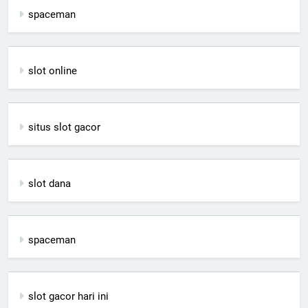
spaceman
slot online
situs slot gacor
slot dana
spaceman
slot gacor hari ini