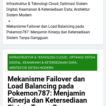
Infrastruktur & Teknologi Cloud; Optimasi Sistem
Digital; Keamanan & Ketersediaan Data; Arsitektur
Sistem Modern
Mekanisme Failover dan Load Balancing pada
Pokemon787: Menjamin Kinerja dan Ketersediaan
Sistem Tanpa Gangguan
INFRASTRUKTUR & TEKNOLOGI CLOUD; OPTIMASI SISTEM
DIGITAL; KEAMANAN & KETERSEDIAAN DATA;
ARSITEKTUR SISTEM MODERN
Mekanisme Failover dan
Load Balancing pada
Pokemon787: Menjamin
Kinerja dan Ketersediaan