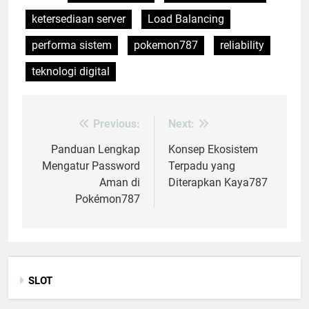
ketersediaan server
Load Balancing
performa sistem
pokemon787
reliability
teknologi digital
Previous:
Next:
Post
navigation
Panduan Lengkap
Konsep Ekosistem
Mengatur Password
Terpadu yang
Aman di
Diterapkan Kaya787
Pokémon787
SLOT