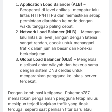
Application Load Balancer (ALB)
–
Beroperasi di level aplikasi, mengatur lalu
lintas HTTP/HTTPS dan memastikan setiap
permintaan diarahkan ke node dengan
waktu tanggap paling cepat.
Network Load Balancer (NLB)
– Menangani
lalu lintas di level jaringan dengan latensi
sangat rendah, cocok untuk menangani
trafik dalam jumlah besar dan koneksi
berkelanjutan.
Global Load Balancer (GLB)
– Mengelola
distribusi antar wilayah dan bekerja sama
dengan sistem DNS cerdas untuk
mengarahkan pengguna ke lokasi server
terdekat.
Dengan kombinasi ketiganya, Pokemon787
memastikan pengalaman pengguna tetap mulus
meskipun terjadi lonjakan trafik yang tidak
terduga, seperti saat perilisan fitur baru atau