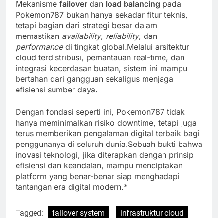
Mekanisme
failover
dan
load balancing
pada
Pokemon787 bukan hanya sekadar fitur teknis,
tetapi bagian dari strategi besar dalam
memastikan
availability
,
reliability
, dan
performance
di tingkat global.Melalui arsitektur
cloud terdistribusi, pemantauan real-time, dan
integrasi kecerdasan buatan, sistem ini mampu
bertahan dari gangguan sekaligus menjaga
efisiensi sumber daya.
Dengan fondasi seperti ini, Pokemon787 tidak
hanya meminimalkan risiko downtime, tetapi juga
terus memberikan pengalaman digital terbaik bagi
penggunanya di seluruh dunia.Sebuah bukti bahwa
inovasi teknologi, jika diterapkan dengan prinsip
efisiensi dan keandalan, mampu menciptakan
platform yang benar-benar siap menghadapi
tantangan era digital modern.*
Tagged:
failover system
infrastruktur cloud