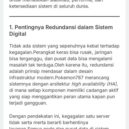
ketersediaan sistem di seluruh dunia.
1. Pentingnya Redundansi dalam Sistem
Digital
Tidak ada sistem yang sepenuhnya kebal terhadap
kegagalan.Perangkat keras bisa rusak, jaringan
bisa terganggu, dan pusat data bisa mengalami
masalah tak terduga.Oleh karena itu, redundansi
adalah prinsip mendasar dalam desain
infrastruktur modern.Pokemon787 merancang
sistemnya dengan arsitektur
high availability (HA)
,
di mana setiap komponen memiliki cadangan aktif
yang siap menggantikan peran utama kapan pun
terjadi gangguan.
Dengan pendekatan ini, kegagalan satu server
tidak serta merta berarti berhentinya
layanan.Semua node dan pusat data di sistem