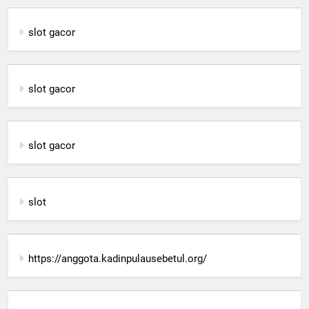
slot gacor
slot gacor
slot gacor
slot
https://anggota.kadinpulausebetul.org/