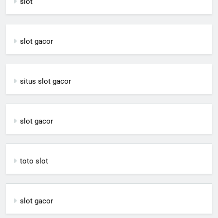
slot
slot gacor
situs slot gacor
slot gacor
toto slot
slot gacor