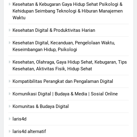
Kesehatan & Kebugaran Gaya Hidup Sehat Psikologi &
Kehidupan Seimbang Teknologi & Hiburan Manajemen
Waktu
Kesehatan Digital & Produktivitas Harian
Kesehatan Digital, Kecanduan, Pengelolaan Waktu,
Keseimbangan Hidup, Psikologi
Kesehatan, Olahraga, Gaya Hidup Sehat, Kebugaran, Tips
Kesehatan, Aktivitas Fisik, Hidup Sehat
Kompatibilitas Perangkat dan Pengalaman Digital
Komunikasi Digital | Budaya & Media | Sosial Online
Komunitas & Budaya Digital
laris4d
laris4d alternatif