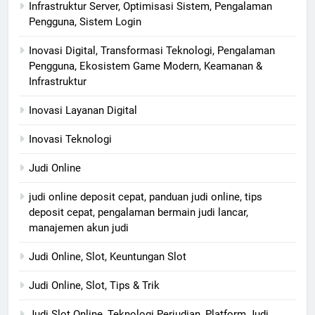
Infrastruktur Server, Optimisasi Sistem, Pengalaman
Pengguna, Sistem Login
Inovasi Digital, Transformasi Teknologi, Pengalaman
Pengguna, Ekosistem Game Modern, Keamanan &
Infrastruktur
Inovasi Layanan Digital
Inovasi Teknologi
Judi Online
judi online deposit cepat, panduan judi online, tips
deposit cepat, pengalaman bermain judi lancar,
manajemen akun judi
Judi Online, Slot, Keuntungan Slot
Judi Online, Slot, Tips & Trik
Judi Slot Online, Teknologi Perjudian, Platform Judi