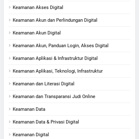
Keamanan Akses Digital
Keamanan Akun dan Perlindungan Digital
Keamanan Akun Digital
Keamanan Akun, Panduan Login, Akses Digital
Keamanan Aplikasi & Infrastruktur Digital
Keamanan Aplikasi, Teknologi, Infrastruktur
Keamanan dan Literasi Digital
Keamanan dan Transparansi Judi Online
Keamanan Data
Keamanan Data & Privasi Digital
Keamanan Digital