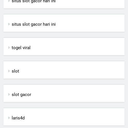
situs slot gacor hari ini
situs slot gacor hari ini
togel viral
slot
slot gacor
laris4d