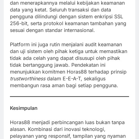
dan menerapkannya melalui kebijakan keamanan
data yang ketat. Seluruh transaksi dan data
pengguna dilindungi dengan sistem enkripsi SSL
256-bit, serta protokol keamanan tambahan yang
sesuai dengan standar internasional.
Platform ini juga rutin menjalani audit keamanan
dan uji sistem oleh pihak ketiga untuk memastikan
tidak ada celah yang dapat disusupi oleh pihak
tidak bertanggung jawab. Pendekatan ini
menunjukkan komitmen Horas88 terhadap prinsip
trustworthiness
dalam E-E-A-T, sekaligus
membangun rasa aman bagi setiap pengguna.
Kesimpulan
Horas88 menjadi perbincangan luas bukan tanpa
alasan. Kombinasi dari inovasi teknologi,
pelayanan yang responsif, tampilan yang nyaman