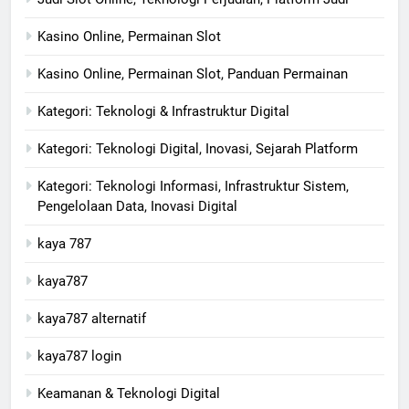
Kasino Online, Permainan Slot
Kasino Online, Permainan Slot, Panduan Permainan
Kategori: Teknologi & Infrastruktur Digital
Kategori: Teknologi Digital, Inovasi, Sejarah Platform
Kategori: Teknologi Informasi, Infrastruktur Sistem,
Pengelolaan Data, Inovasi Digital
kaya 787
kaya787
kaya787 alternatif
kaya787 login
Keamanan & Teknologi Digital