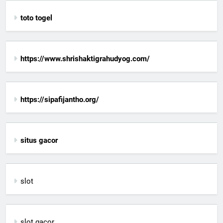
toto togel
https://www.shrishaktigrahudyog.com/
https://sipafijantho.org/
situs gacor
slot
slot gacor