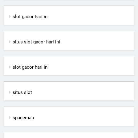
slot gacor hari ini
situs slot gacor hari ini
slot gacor hari ini
situs slot
spaceman