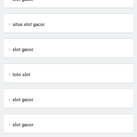
situs slot gacor
slot gacor
toto slot
slot gacor
slot gacor