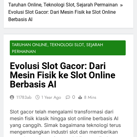
Taruhan Online, Teknologi Slot, Sejarah Permainan
Evolusi Slot Gacor: Dari Mesin Fisik ke Slot Online
Berbasis AI
TARUHAN ONLINE, TEKNOLOGI SLOT, SEJARAH
PERMAINAN
Evolusi Slot Gacor: Dari
Mesin Fisik ke Slot Online
Berbasis AI
0
11783ab
1 Year Ago
8 Mins
Slot gacor telah mengalami transformasi dari
mesin fisik klasik hingga slot online berbasis AI
yang canggih. Simak bagaimana teknologi terus
mengembangkan industri slot dan memberikan