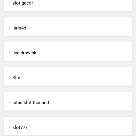
slot gacor
laris4d
live draw hk
Slot
situs slot thailand
slot777