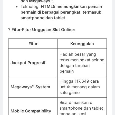
dan Megaways™
.
Teknologi
HTML5 memungkinkan pemain
bermain di berbagai perangkat, termasuk
smartphone dan tablet.
?
Fitur-Fitur Unggulan Slot Online:
Fitur
Keunggulan
Hadiah besar yang
terus meningkat seiring
Jackpot Progresif
dengan taruhan
pemain
Hingga 117.649 cara
Megaways™ System
untuk menang dalam
satu game
Bisa dimainkan di
smartphone dan tablet
Mobile Compatibility
tanpa aplikasi