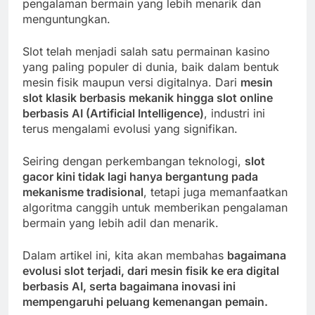
pengalaman bermain yang lebih menarik dan
menguntungkan.
Slot telah menjadi salah satu permainan kasino
yang paling populer di dunia, baik dalam bentuk
mesin fisik maupun versi digitalnya. Dari
mesin
slot klasik berbasis mekanik hingga slot online
berbasis AI (Artificial Intelligence)
, industri ini
terus mengalami evolusi yang signifikan.
Seiring dengan perkembangan teknologi,
slot
gacor kini tidak lagi hanya bergantung pada
mekanisme tradisional
, tetapi juga memanfaatkan
algoritma canggih untuk memberikan pengalaman
bermain yang lebih adil dan menarik.
Dalam artikel ini, kita akan membahas
bagaimana
evolusi slot terjadi, dari mesin fisik ke era digital
berbasis AI, serta bagaimana inovasi ini
mempengaruhi peluang kemenangan pemain.