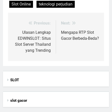
Slot Online
teknologi perjudian
Previous:
Next:
Post
navigation
Ulasan Lengkap
Mengapa RTP Slot
EDWINSLOT: Situs
Gacor Berbeda-Beda?
Slot Server Thailand
yang Trending
SLOT
slot gacor