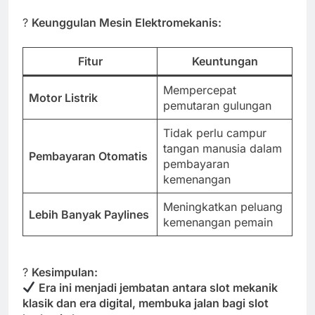
?
Keunggulan Mesin Elektromekanis:
Fitur
Keuntungan
Mempercepat
Motor Listrik
pemutaran gulungan
Tidak perlu campur
tangan manusia dalam
Pembayaran Otomatis
pembayaran
kemenangan
Meningkatkan peluang
Lebih Banyak Paylines
kemenangan pemain
?
Kesimpulan:
Era ini menjadi jembatan antara slot mekanik
klasik dan era digital, membuka jalan bagi slot