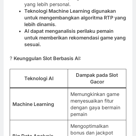
yang lebih personal.
Teknologi Machine Learning digunakan
untuk mengembangkan algoritma RTP yang
lebih dinamis
.
AI dapat menganalisis perilaku pemain
untuk memberikan rekomendasi game yang
sesuai.
?
Keunggulan Slot Berbasis AI:
Dampak pada Slot
Teknologi AI
Gacor
Memungkinkan game
menyesuaikan fitur
Machine Learning
dengan gaya bermain
pemain
Mengoptimalkan
bonus dan jackpot