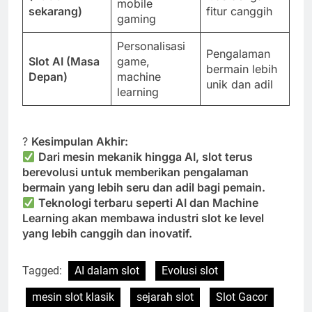
mobile
sekarang)
fitur canggih
gaming
Personalisasi
Pengalaman
Slot AI (Masa
game,
bermain lebih
Depan)
machine
unik dan adil
learning
?
Kesimpulan Akhir:
Dari mesin mekanik hingga AI, slot terus
berevolusi untuk memberikan pengalaman
bermain yang lebih seru dan adil bagi pemain.
Teknologi terbaru seperti AI dan Machine
Learning akan membawa industri slot ke level
yang lebih canggih dan inovatif.
Tagged:
AI dalam slot
Evolusi slot
mesin slot klasik
sejarah slot
Slot Gacor