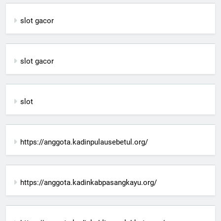
slot gacor
slot gacor
slot
https://anggota.kadinpulausebetul.org/
https://anggota.kadinkabpasangkayu.org/