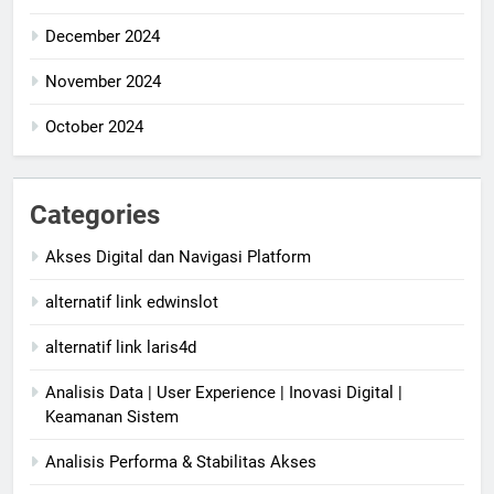
December 2024
November 2024
October 2024
Categories
Akses Digital dan Navigasi Platform
alternatif link edwinslot
alternatif link laris4d
Analisis Data | User Experience | Inovasi Digital |
Keamanan Sistem
Analisis Performa & Stabilitas Akses