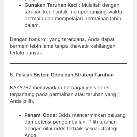
Gunakan Taruhan Kecil:
Mulailah dengan
taruhan kecil untuk memperpanjang waktu
bermain dan mempelajari permainan lebih
dalam.
Dengan bankroll yang terencana, Anda dapat
bermain lebih lama tanpa khawatir kehilangan
terlalu banyak.
5. Pelajari Sistem Odds dan Strategi Taruhan
KAYA787 menawarkan berbagai jenis odds
tergantung pada permainan atau taruhan yang
Anda pilih.
Pahami Odds:
Odds mencerminkan peluang
dan potensi pengembalian. Pilih taruhan
dengan nilai odds terbaik sesuai strategi
Anda.