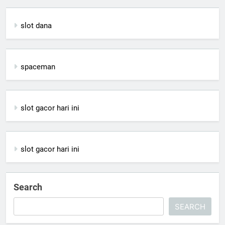
slot dana
spaceman
slot gacor hari ini
slot gacor hari ini
Search
SEARCH