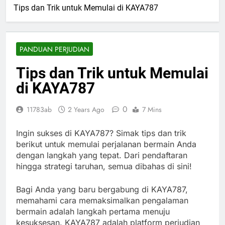
Tips dan Trik untuk Memulai di KAYA787
PANDUAN PERJUDIAN
Tips dan Trik untuk Memulai
di KAYA787
0
11783ab
2 Years Ago
7 Mins
Ingin sukses di KAYA787? Simak tips dan trik
berikut untuk memulai perjalanan bermain Anda
dengan langkah yang tepat. Dari pendaftaran
hingga strategi taruhan, semua dibahas di sini!
Bagi Anda yang baru bergabung di KAYA787,
memahami cara memaksimalkan pengalaman
bermain adalah langkah pertama menuju
kesuksesan. KAYA787 adalah platform perjudian