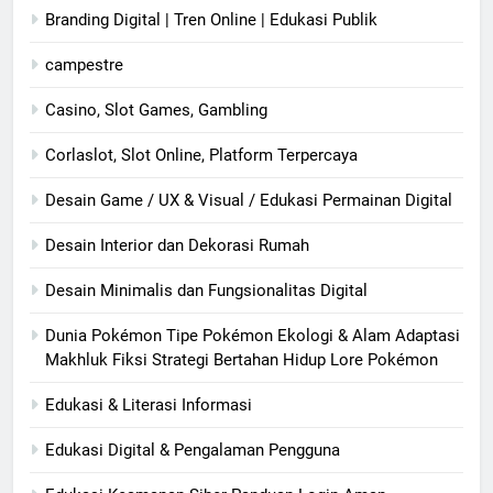
Branding Digital | Tren Online | Edukasi Publik
campestre
Casino, Slot Games, Gambling
Corlaslot, Slot Online, Platform Terpercaya
Desain Game / UX & Visual / Edukasi Permainan Digital
Desain Interior dan Dekorasi Rumah
Desain Minimalis dan Fungsionalitas Digital
Dunia Pokémon Tipe Pokémon Ekologi & Alam Adaptasi
Makhluk Fiksi Strategi Bertahan Hidup Lore Pokémon
Edukasi & Literasi Informasi
Edukasi Digital & Pengalaman Pengguna