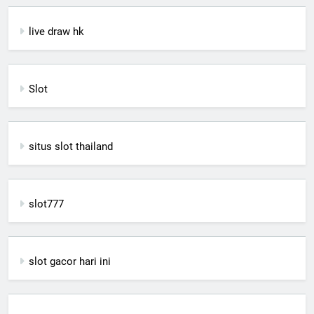
live draw hk
Slot
situs slot thailand
slot777
slot gacor hari ini