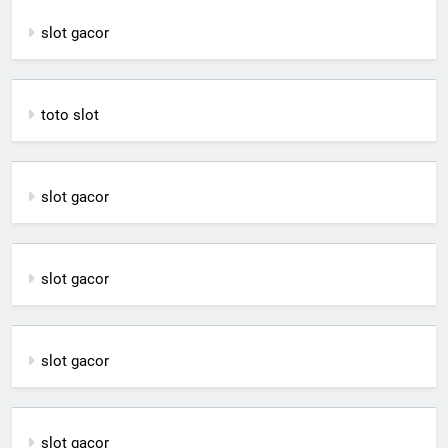
slot gacor
toto slot
slot gacor
slot gacor
slot gacor
slot gacor