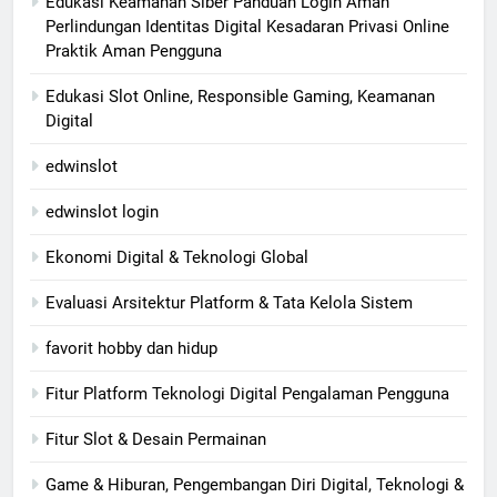
Edukasi Keamanan Siber Panduan Login Aman
Perlindungan Identitas Digital Kesadaran Privasi Online
Praktik Aman Pengguna
Edukasi Slot Online, Responsible Gaming, Keamanan
Digital
edwinslot
edwinslot login
Ekonomi Digital & Teknologi Global
Evaluasi Arsitektur Platform & Tata Kelola Sistem
favorit hobby dan hidup
Fitur Platform Teknologi Digital Pengalaman Pengguna
Fitur Slot & Desain Permainan
Game & Hiburan, Pengembangan Diri Digital, Teknologi &