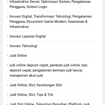
Infrastruktur Server, Optimisasi Sistem, Pengalaman
Pengguna, Sistem Login
Inovasi Digital, Transformasi Teknologi, Pengalaman
Pengguna, Ekosistem Game Modern, Keamanan &
Infrastruktur
Inovasi Layanan Digital
Inovasi Teknologi
Judi Online
judi online deposit cepat, panduan judi online, tips
deposit cepat, pengalaman bermain judi lancar,
manajemen akun judi
Judi Online, Slot, Keuntungan Slot
Judi Online, Slot, Tips & Trik
Judi Slot Online, Teknologi Perjudian, Platform Judi