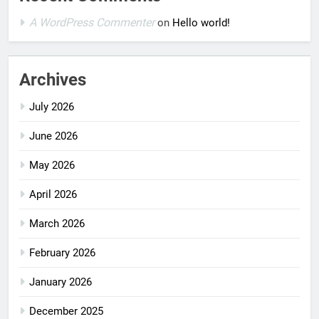
A WordPress Commenter
on
Hello world!
Archives
July 2026
June 2026
May 2026
April 2026
March 2026
February 2026
January 2026
December 2025