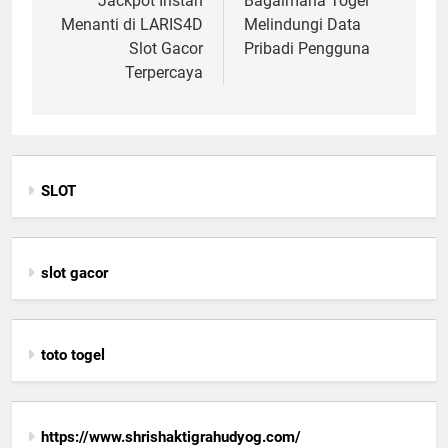
navigation
Jackpot Instan
Bagaimana Togel
Menanti di LARIS4D
Melindungi Data
Slot Gacor
Pribadi Pengguna
Terpercaya
SLOT
slot gacor
toto togel
https://www.shrishaktigrahudyog.com/