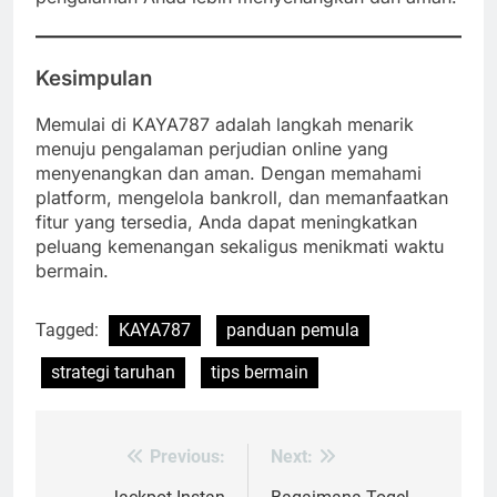
Kesimpulan
Memulai di KAYA787 adalah langkah menarik
menuju pengalaman perjudian online yang
menyenangkan dan aman. Dengan memahami
platform, mengelola bankroll, dan memanfaatkan
fitur yang tersedia, Anda dapat meningkatkan
peluang kemenangan sekaligus menikmati waktu
bermain.
Tagged:
KAYA787
panduan pemula
strategi taruhan
tips bermain
Previous:
Next:
Post