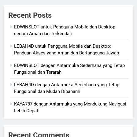
Recent Posts
EDWINSLOT untuk Pengguna Mobile dan Desktop
secara Aman dan Terkendali
LEBAH4D untuk Pengguna Mobile dan Desktop:
Panduan Akses yang Aman dan Bertanggung Jawab
EDWINSLOT dengan Antarmuka Sederhana yang Tetap
Fungsional dan Terarah
LEBAH4D dengan Antarmuka Sederhana yang Tetap
Fungsional dan Mudah Dipahami
KAYA787 dengan Antarmuka yang Mendukung Navigasi
Lebih Cepat
Recent Comments