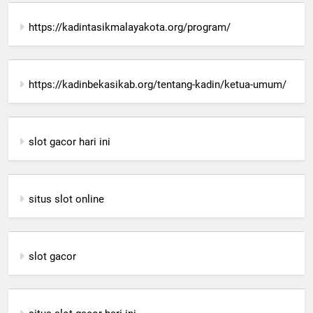
https://kadintasikmalayakota.org/program/
https://kadinbekasikab.org/tentang-kadin/ketua-umum/
slot gacor hari ini
situs slot online
slot gacor