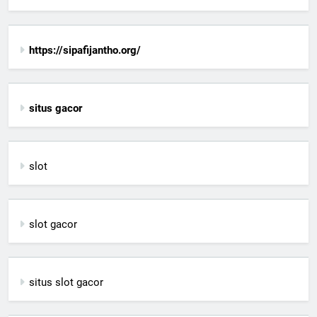
https://sipafijantho.org/
situs gacor
slot
slot gacor
situs slot gacor