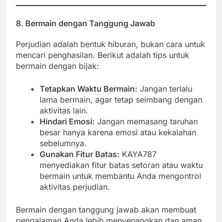
8. Bermain dengan Tanggung Jawab
Perjudian adalah bentuk hiburan, bukan cara untuk
mencari penghasilan. Berikut adalah tips untuk
bermain dengan bijak:
Tetapkan Waktu Bermain:
Jangan terlalu
lama bermain, agar tetap seimbang dengan
aktivitas lain.
Hindari Emosi:
Jangan memasang taruhan
besar hanya karena emosi atau kekalahan
sebelumnya.
Gunakan Fitur Batas:
KAYA787
menyediakan fitur batas setoran atau waktu
bermain untuk membantu Anda mengontrol
aktivitas perjudian.
Bermain dengan tanggung jawab akan membuat
pengalaman Anda lebih menyenangkan dan aman.