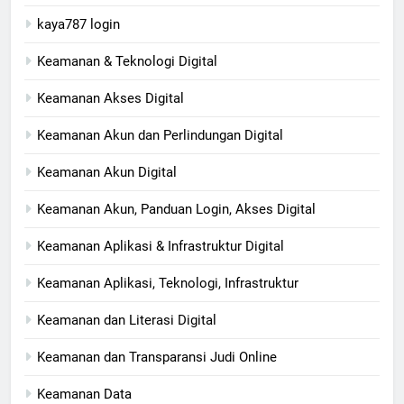
kaya787 login
Keamanan & Teknologi Digital
Keamanan Akses Digital
Keamanan Akun dan Perlindungan Digital
Keamanan Akun Digital
Keamanan Akun, Panduan Login, Akses Digital
Keamanan Aplikasi & Infrastruktur Digital
Keamanan Aplikasi, Teknologi, Infrastruktur
Keamanan dan Literasi Digital
Keamanan dan Transparansi Judi Online
Keamanan Data