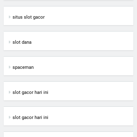
situs slot gacor
slot dana
spaceman
slot gacor hari ini
slot gacor hari ini