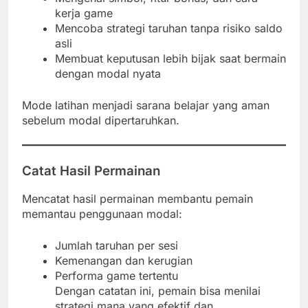
kerja game
Mencoba strategi taruhan tanpa risiko saldo
asli
Membuat keputusan lebih bijak saat bermain
dengan modal nyata
Mode latihan menjadi sarana belajar yang aman
sebelum modal dipertaruhkan.
Catat Hasil Permainan
Mencatat hasil permainan membantu pemain
memantau penggunaan modal:
Jumlah taruhan per sesi
Kemenangan dan kerugian
Performa game tertentu
Dengan catatan ini, pemain bisa menilai
strategi mana yang efektif dan