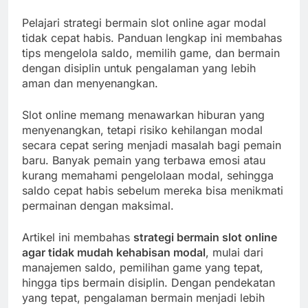
Pelajari strategi bermain slot online agar modal
tidak cepat habis. Panduan lengkap ini membahas
tips mengelola saldo, memilih game, dan bermain
dengan disiplin untuk pengalaman yang lebih
aman dan menyenangkan.
Slot online memang menawarkan hiburan yang
menyenangkan, tetapi risiko kehilangan modal
secara cepat sering menjadi masalah bagi pemain
baru. Banyak pemain yang terbawa emosi atau
kurang memahami pengelolaan modal, sehingga
saldo cepat habis sebelum mereka bisa menikmati
permainan dengan maksimal.
Artikel ini membahas
strategi bermain slot online
agar tidak mudah kehabisan modal
, mulai dari
manajemen saldo, pemilihan game yang tepat,
hingga tips bermain disiplin. Dengan pendekatan
yang tepat, pengalaman bermain menjadi lebih