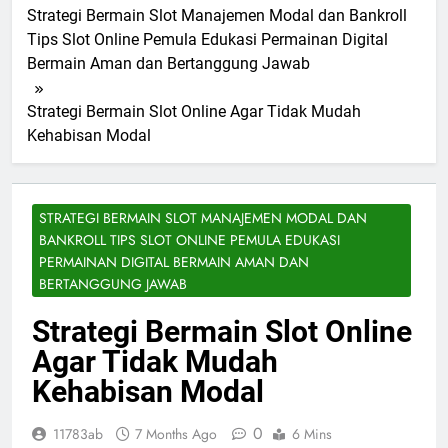
Strategi Bermain Slot Manajemen Modal dan Bankroll
Tips Slot Online Pemula Edukasi Permainan Digital
Bermain Aman dan Bertanggung Jawab
Strategi Bermain Slot Online Agar Tidak Mudah
Kehabisan Modal
STRATEGI BERMAIN SLOT MANAJEMEN MODAL DAN
BANKROLL TIPS SLOT ONLINE PEMULA EDUKASI
PERMAINAN DIGITAL BERMAIN AMAN DAN
BERTANGGUNG JAWAB
Strategi Bermain Slot Online
Agar Tidak Mudah
Kehabisan Modal
0
11783ab
7 Months Ago
6 Mins