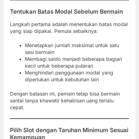
Tentukan Batas Modal Sebelum Bermain
Langkah pertama adalah menentukan batas modal
yang siap dipakai. Pemula sebaiknya:
Menetapkan jumlah maksimal untuk satu
sesi bermain
Membagi saldo menjadi beberapa bagian
kecil untuk beberapa putaran
Menghindari penggunaan modal yang
diperlukan untuk kebutuhan lain
Dengan batasan ini, pemain tetap bisa bermain
santai tanpa khawatir kehabisan uang terlalu
cepat.
Pilih Slot dengan Taruhan Minimum Sesuai
Kemampuan