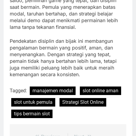
saldo, pemilihan game yang tepat, dan disiplin
saat bermain. Pemula yang menerapkan batas
modal, taruhan bertahap, dan strategi belajar
melalui demo dapat menikmati permainan lebih
lama tanpa tekanan finansial.
Pendekatan disiplin dan bijak ini membangun
pengalaman bermain yang positif, aman, dan
menyenangkan. Dengan strategi yang tepat,
pemain tidak hanya bertahan lebih lama, tetapi
juga memiliki peluang lebih baik untuk meraih
kemenangan secara konsisten.
Tagged:
manajemen modal
slot online aman
slot untuk pemula
Strategi Slot Online
tips bermain slot