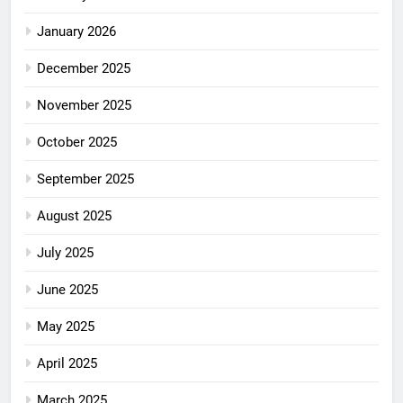
January 2026
December 2025
November 2025
October 2025
September 2025
August 2025
July 2025
June 2025
May 2025
April 2025
March 2025