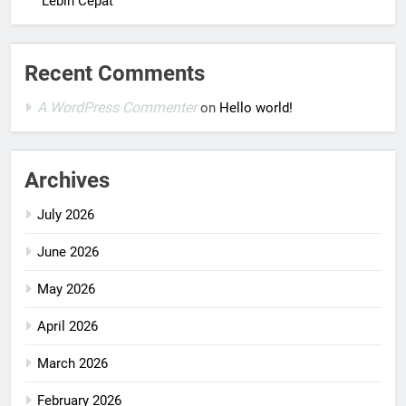
Lebih Cepat
Recent Comments
A WordPress Commenter
on
Hello world!
Archives
July 2026
June 2026
May 2026
April 2026
March 2026
February 2026