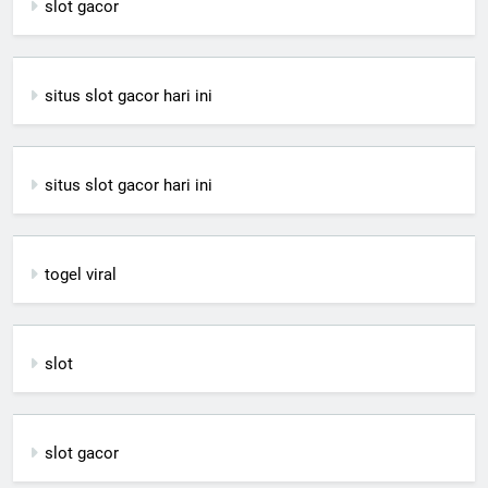
slot gacor
situs slot gacor hari ini
situs slot gacor hari ini
togel viral
slot
slot gacor