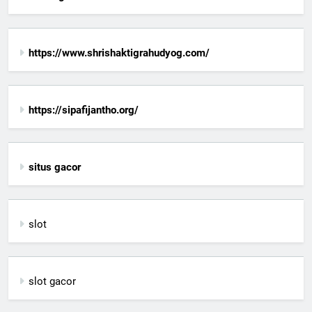
https://www.shrishaktigrahudyog.com/
https://sipafijantho.org/
situs gacor
slot
slot gacor