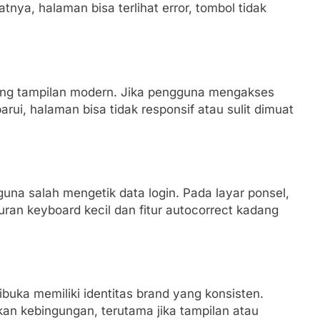
tnya, halaman bisa terlihat error, tombol tidak
ung tampilan modern. Jika pengguna mengakses
ui, halaman bisa tidak responsif atau sulit dimuat
guna salah mengetik data login. Pada layar ponsel,
kuran keyboard kecil dan fitur autocorrect kadang
uka memiliki identitas brand yang konsisten.
n kebingungan, terutama jika tampilan atau