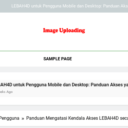
LEBAH4D untuk Pengguna Mobile dan Desktop: Panduan Aks
EDWINSLOT dengan Antarmuka Sederhan
LEBAH4D dengan Antarmuka Sederhana yang T
ge Uploading
EDWINSLOT untuk Pengguna Mobile dan
n Bagikan Gambar Dengan Mudah Di Image Uploading. Solusi 
LEBAH4D untuk Pengguna Mobile dan Desktop: Panduan Aks
SAMPLE PAGE
EDWINSLOT dengan Antarmuka Sederhan
LEBAH4D dengan Antarmuka Sederhana yang T
Pengguna Mobile dan Desktop: Panduan Akses yang Aman d
 Pengguna
Panduan Mengatasi Kendala Akses LEBAH4D seca