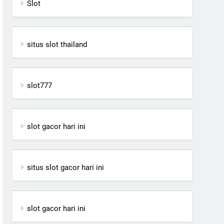
Slot
situs slot thailand
slot777
slot gacor hari ini
situs slot gacor hari ini
slot gacor hari ini