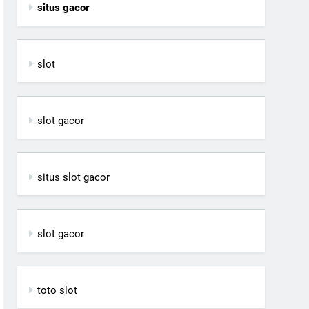
situs gacor
slot
slot gacor
situs slot gacor
slot gacor
toto slot