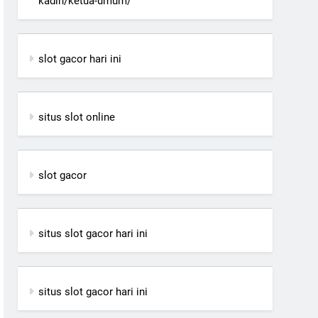
kadin/ketua-umum/
slot gacor hari ini
situs slot online
slot gacor
situs slot gacor hari ini
situs slot gacor hari ini