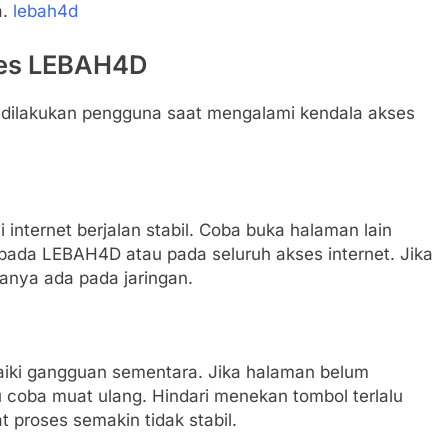
a.
lebah4d
ses LEBAH4D
t dilakukan pengguna saat mengalami kendala akses
nternet berjalan stabil. Coba buka halaman lain
 pada LEBAH4D atau pada seluruh akses internet. Jika
nya ada pada jaringan.
ki gangguan sementara. Jika halaman belum
 coba muat ulang. Hindari menekan tombol terlalu
proses semakin tidak stabil.