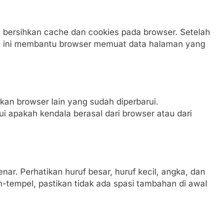
 bersihkan cache dan cookies pada browser. Setelah
kah ini membantu browser memuat data halaman yang
an browser lain yang sudah diperbarui.
 apakah kendala berasal dari browser atau dari
nar. Perhatikan huruf besar, huruf kecil, angka, dan
n-tempel, pastikan tidak ada spasi tambahan di awal