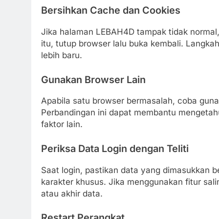
Bersihkan Cache dan Cookies
Jika halaman LEBAH4D tampak tidak normal,
itu, tutup browser lalu buka kembali. Lang
lebih baru.
Gunakan Browser Lain
Apabila satu browser bermasalah, coba gunak
Perbandingan ini dapat membantu mengetahui
faktor lain.
Periksa Data Login dengan Teliti
Saat login, pastikan data yang dimasukkan be
karakter khusus. Jika menggunakan fitur sali
atau akhir data.
Restart Perangkat