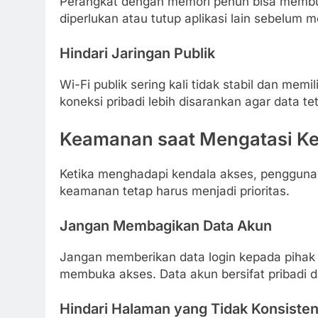
Perangkat dengan memori penuh bisa membuat
diperlukan atau tutup aplikasi lain sebelum
Hindari Jaringan Publik
Wi-Fi publik sering kali tidak stabil dan memi
koneksi pribadi lebih disarankan agar data te
Keamanan saat Mengatasi Ke
Ketika menghadapi kendala akses, pengguna s
keamanan tetap harus menjadi prioritas.
Jangan Membagikan Data Akun
Jangan memberikan data login kepada pihak
membuka akses. Data akun bersifat pribadi d
Hindari Halaman yang Tidak Konsiste