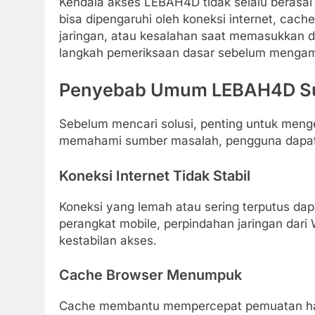
Kendala akses LEBAH4D tidak selalu berasal
bisa dipengaruhi oleh koneksi internet, cac
jaringan, atau kesalahan saat memasukkan 
langkah pemeriksaan dasar sebelum mengamb
Penyebab Umum LEBAH4D Sul
Sebelum mencari solusi, penting untuk meng
memahami sumber masalah, pengguna dapat m
Koneksi Internet Tidak Stabil
Koneksi yang lemah atau sering terputus d
perangkat mobile, perpindahan jaringan dari
kestabilan akses.
Cache Browser Menumpuk
Cache membantu mempercepat pemuatan hala