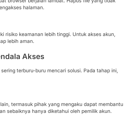
 browser berjalan lambat. Hapus file yang tidak
 mengakses halaman.
liki risiko keamanan lebih tinggi. Untuk akses akun,
tap lebih aman.
ndala Akses
ering terburu-buru mencari solusi. Pada tahap ini,
 lain, termasuk pihak yang mengaku dapat membantu
an sebaiknya hanya diketahui oleh pemilik akun.
n