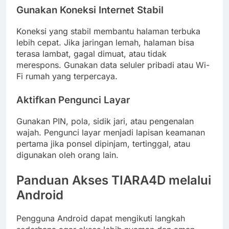
Gunakan Koneksi Internet Stabil
Koneksi yang stabil membantu halaman terbuka
lebih cepat. Jika jaringan lemah, halaman bisa
terasa lambat, gagal dimuat, atau tidak
merespons. Gunakan data seluler pribadi atau Wi-
Fi rumah yang terpercaya.
Aktifkan Pengunci Layar
Gunakan PIN, pola, sidik jari, atau pengenalan
wajah. Pengunci layar menjadi lapisan keamanan
pertama jika ponsel dipinjam, tertinggal, atau
digunakan oleh orang lain.
Panduan Akses TIARA4D melalui
Android
Pengguna Android dapat mengikuti langkah