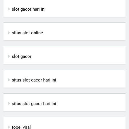
slot gacor hari ini
situs slot online
slot gacor
situs slot gacor hari ini
situs slot gacor hari ini
togel viral