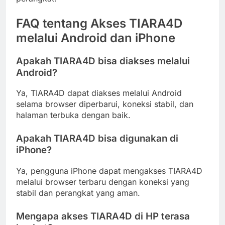
FAQ tentang Akses TIARA4D
melalui Android dan iPhone
Apakah TIARA4D bisa diakses melalui
Android?
Ya, TIARA4D dapat diakses melalui Android
selama browser diperbarui, koneksi stabil, dan
halaman terbuka dengan baik.
Apakah TIARA4D bisa digunakan di
iPhone?
Ya, pengguna iPhone dapat mengakses TIARA4D
melalui browser terbaru dengan koneksi yang
stabil dan perangkat yang aman.
Mengapa akses TIARA4D di HP terasa