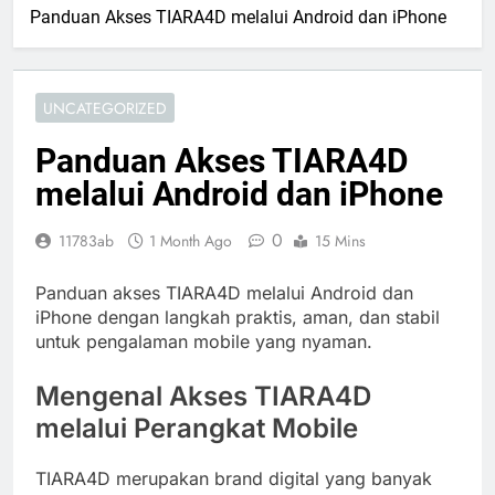
Panduan Akses TIARA4D melalui Android dan iPhone
UNCATEGORIZED
Panduan Akses TIARA4D
melalui Android dan iPhone
0
11783ab
1 Month Ago
15 Mins
Panduan akses TIARA4D melalui Android dan
iPhone dengan langkah praktis, aman, dan stabil
untuk pengalaman mobile yang nyaman.
Mengenal Akses TIARA4D
melalui Perangkat Mobile
TIARA4D merupakan brand digital yang banyak