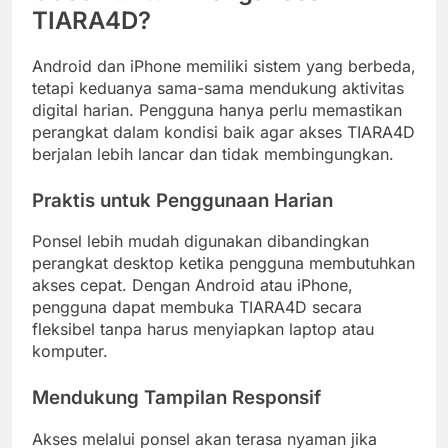
TIARA4D?
Android dan iPhone memiliki sistem yang berbeda,
tetapi keduanya sama-sama mendukung aktivitas
digital harian. Pengguna hanya perlu memastikan
perangkat dalam kondisi baik agar akses TIARA4D
berjalan lebih lancar dan tidak membingungkan.
Praktis untuk Penggunaan Harian
Ponsel lebih mudah digunakan dibandingkan
perangkat desktop ketika pengguna membutuhkan
akses cepat. Dengan Android atau iPhone,
pengguna dapat membuka TIARA4D secara
fleksibel tanpa harus menyiapkan laptop atau
komputer.
Mendukung Tampilan Responsif
Akses melalui ponsel akan terasa nyaman jika