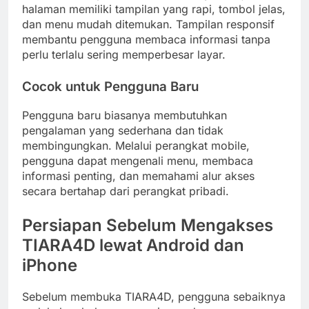
halaman memiliki tampilan yang rapi, tombol jelas,
dan menu mudah ditemukan. Tampilan responsif
membantu pengguna membaca informasi tanpa
perlu terlalu sering memperbesar layar.
Cocok untuk Pengguna Baru
Pengguna baru biasanya membutuhkan
pengalaman yang sederhana dan tidak
membingungkan. Melalui perangkat mobile,
pengguna dapat mengenali menu, membaca
informasi penting, dan memahami alur akses
secara bertahap dari perangkat pribadi.
Persiapan Sebelum Mengakses
TIARA4D lewat Android dan
iPhone
Sebelum membuka TIARA4D, pengguna sebaiknya