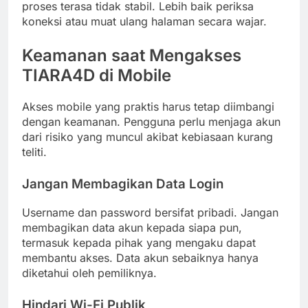
proses terasa tidak stabil. Lebih baik periksa
koneksi atau muat ulang halaman secara wajar.
Keamanan saat Mengakses
TIARA4D di Mobile
Akses mobile yang praktis harus tetap diimbangi
dengan keamanan. Pengguna perlu menjaga akun
dari risiko yang muncul akibat kebiasaan kurang
teliti.
Jangan Membagikan Data Login
Username dan password bersifat pribadi. Jangan
membagikan data akun kepada siapa pun,
termasuk kepada pihak yang mengaku dapat
membantu akses. Data akun sebaiknya hanya
diketahui oleh pemiliknya.
Hindari Wi-Fi Publik