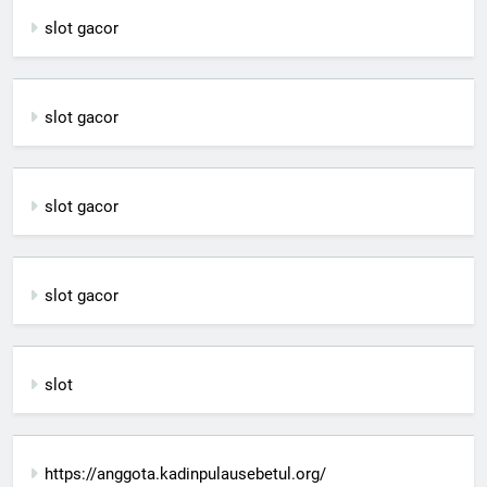
slot gacor
slot gacor
slot gacor
slot gacor
slot
https://anggota.kadinpulausebetul.org/