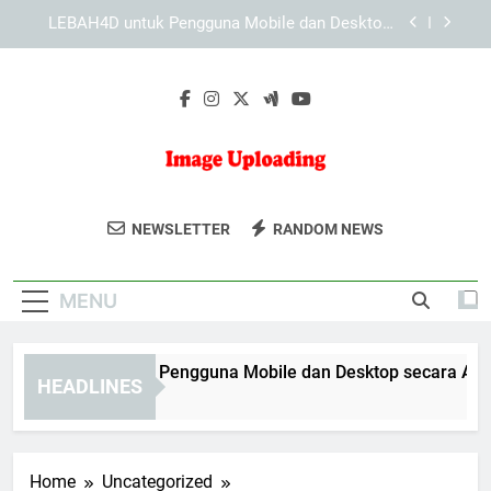
Skip
Jawab
EDWINSLOT dengan Antarmuka Sederhana yang
to
Tetap Fungsional dan Terarah
content
LEBAH4D dengan Antarmuka Sederhana yang
Tetap Fungsional dan Mudah Dipahami
EDWINSLOT untuk Pengguna Mobile dan Desktop
secara Aman dan Terkendali
LEBAH4D untuk Pengguna Mobile dan Desktop:
Panduan Akses yang Aman dan Bertanggung
Image
Jawab
Upload Dan Bagikan Gambar Dengan
EDWINSLOT dengan Antarmuka Sederhana yang
NEWSLETTER
RANDOM NEWS
Tetap Fungsional dan Terarah
Uploading
Mudah Di Image Uploading. Solusi
LEBAH4D dengan Antarmuka Sederhana yang
Cepat Untuk Kebutuhan Berbagi Gambar.
Tetap Fungsional dan Mudah Dipahami
MENU
WINSLOT untuk Pengguna Mobile dan Desktop secara Aman d
HEADLINES
eek Ago
Home
Uncategorized