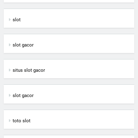
slot
slot gacor
situs slot gacor
slot gacor
toto slot