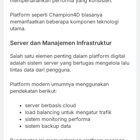
mempertahankan performa yang konsisten.
Platform seperti Champion4D biasanya
memanfaatkan beberapa komponen teknologi
utama.
Server dan Manajemen Infrastruktur
Salah satu elemen penting dalam platform digital
adalah sistem server yang bertugas mengelola lalu
lintas data dari pengguna.
Platform modern umumnya menggunakan
pendekatan berikut:
server berbasis cloud
load balancing untuk mengatur trafik
sistem monitoring performa
sistem backup data