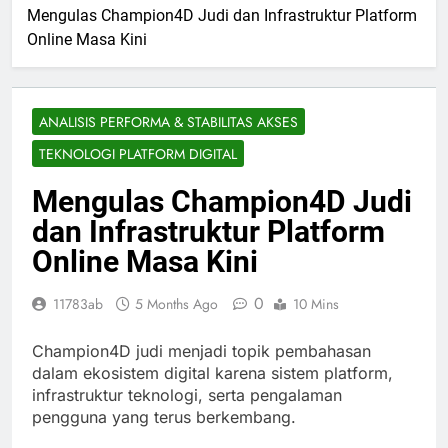
Mengulas Champion4D Judi dan Infrastruktur Platform
Online Masa Kini
ANALISIS PERFORMA & STABILITAS AKSES
TEKNOLOGI PLATFORM DIGITAL
Mengulas Champion4D Judi
dan Infrastruktur Platform
Online Masa Kini
0
11783ab
5 Months Ago
10 Mins
Champion4D judi menjadi topik pembahasan
dalam ekosistem digital karena sistem platform,
infrastruktur teknologi, serta pengalaman
pengguna yang terus berkembang.