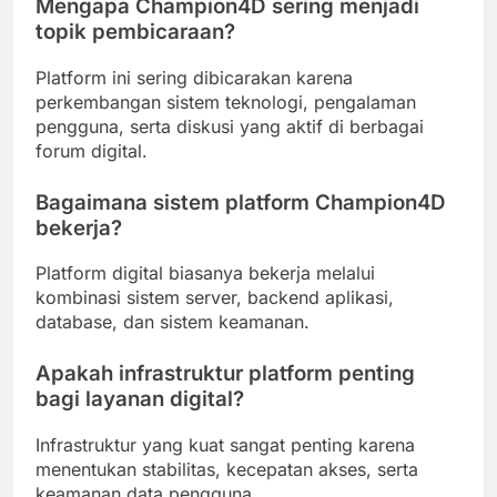
Mengapa Champion4D sering menjadi
topik pembicaraan?
Platform ini sering dibicarakan karena
perkembangan sistem teknologi, pengalaman
pengguna, serta diskusi yang aktif di berbagai
forum digital.
Bagaimana sistem platform Champion4D
bekerja?
Platform digital biasanya bekerja melalui
kombinasi sistem server, backend aplikasi,
database, dan sistem keamanan.
Apakah infrastruktur platform penting
bagi layanan digital?
Infrastruktur yang kuat sangat penting karena
menentukan stabilitas, kecepatan akses, serta
keamanan data pengguna.