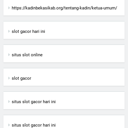
https://kadinbekasikab.org/tentang-kadin/ketua-umum/
slot gacor hari ini
situs slot online
slot gacor
situs slot gacor hari ini
situs slot gacor hari ini