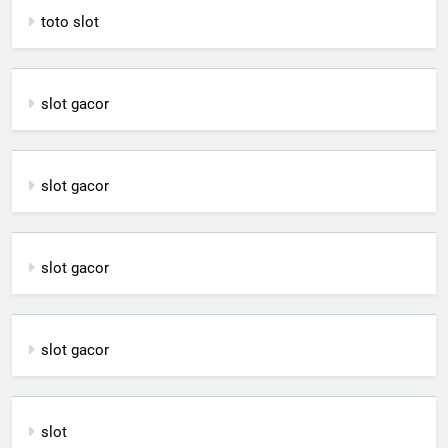
toto slot
slot gacor
slot gacor
slot gacor
slot gacor
slot