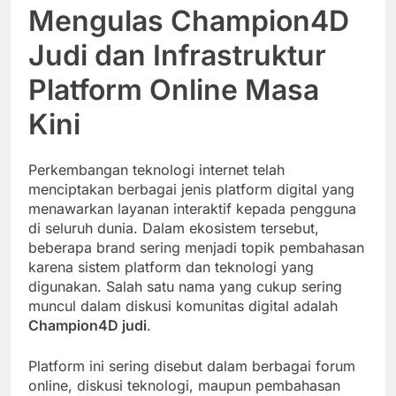
Mengulas Champion4D
Judi dan Infrastruktur
Platform Online Masa
Kini
Perkembangan teknologi internet telah
menciptakan berbagai jenis platform digital yang
menawarkan layanan interaktif kepada pengguna
di seluruh dunia. Dalam ekosistem tersebut,
beberapa brand sering menjadi topik pembahasan
karena sistem platform dan teknologi yang
digunakan. Salah satu nama yang cukup sering
muncul dalam diskusi komunitas digital adalah
Champion4D judi
.
Platform ini sering disebut dalam berbagai forum
online, diskusi teknologi, maupun pembahasan