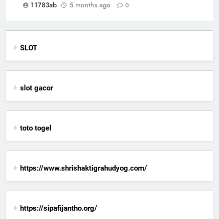
11783ab
5 months ago
0
SLOT
slot gacor
toto togel
https://www.shrishaktigrahudyog.com/
https://sipafijantho.org/