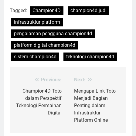
Tagged:
Champion4D
champion4d judi
infrastruktur platform
pengalaman pengguna champion4d
platform digital champion4d
sistem champion4d
teknologi champion4d
Previous:
Next:
Post
navigation
Champion4D Toto
Mengapa Link Toto
dalam Perspektif
Menjadi Bagian
Teknologi Permainan
Penting dalam
Digital
Infrastruktur
Platform Online