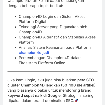
Champion4D, artikel ini dapat dihubungkan
dengan beberapa topik berikut:
Champion4D Login dan Sistem Akses
Platform Digital
Teknologi Server yang Digunakan oleh
Champion4D
Champion4D Alternatif dan Stabilitas Akses
Platform
Analisis Sistem Keamanan pada Platform
champion4d judi
Perkembangan Champion4D dalam
Ekosistem Platform Online
Jika kamu ingin, aku juga bisa buatkan
peta SEO
cluster Champion4D lengkap (50–100 ide artikel)
yang biasanya dipakai untuk
mendorong brand
keyword cepat naik di Google
. Strategi ini sering
dipakai dalam brand domination SEO.