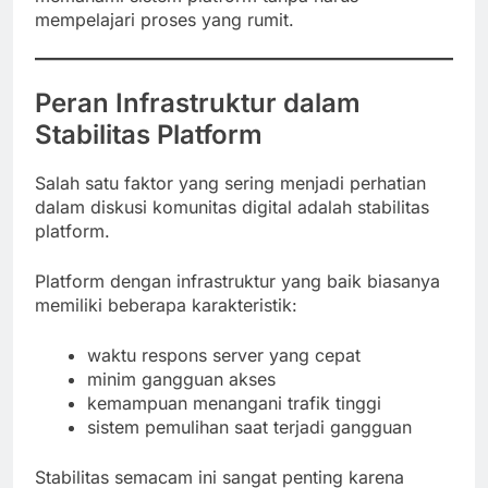
mempelajari proses yang rumit.
Peran Infrastruktur dalam
Stabilitas Platform
Salah satu faktor yang sering menjadi perhatian
dalam diskusi komunitas digital adalah stabilitas
platform.
Platform dengan infrastruktur yang baik biasanya
memiliki beberapa karakteristik:
waktu respons server yang cepat
minim gangguan akses
kemampuan menangani trafik tinggi
sistem pemulihan saat terjadi gangguan
Stabilitas semacam ini sangat penting karena