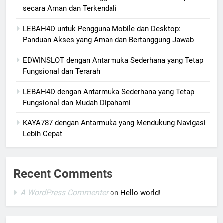
secara Aman dan Terkendali
LEBAH4D untuk Pengguna Mobile dan Desktop:
Panduan Akses yang Aman dan Bertanggung Jawab
EDWINSLOT dengan Antarmuka Sederhana yang Tetap
Fungsional dan Terarah
LEBAH4D dengan Antarmuka Sederhana yang Tetap
Fungsional dan Mudah Dipahami
KAYA787 dengan Antarmuka yang Mendukung Navigasi
Lebih Cepat
Recent Comments
A WordPress Commenter
on
Hello world!