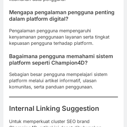
Mengapa pengalaman pengguna penting
dalam platform digital?
Pengalaman pengguna mempengaruhi
kenyamanan penggunaan layanan serta tingkat
kepuasan pengguna terhadap platform.
Bagaimana pengguna memahami sistem
platform seperti Champion4D?
Sebagian besar pengguna mempelajari sistem
platform melalui artikel informatif, ulasan
komunitas, serta panduan penggunaan.
Internal Linking Suggestion
Untuk memperkuat cluster SEO brand