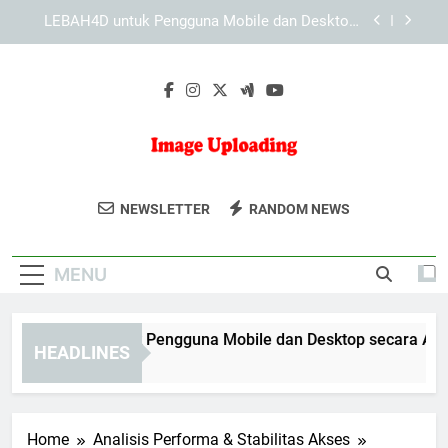
Skip
Jawab
EDWINSLOT dengan Antarmuka Sederhana yang
to
Tetap Fungsional dan Terarah
content
LEBAH4D dengan Antarmuka Sederhana yang
Tetap Fungsional dan Mudah Dipahami
EDWINSLOT untuk Pengguna Mobile dan Desktop
secara Aman dan Terkendali
LEBAH4D untuk Pengguna Mobile dan Desktop:
Panduan Akses yang Aman dan Bertanggung
Image
Jawab
Upload Dan Bagikan Gambar Dengan
EDWINSLOT dengan Antarmuka Sederhana yang
NEWSLETTER
RANDOM NEWS
Tetap Fungsional dan Terarah
Uploading
Mudah Di Image Uploading. Solusi
LEBAH4D dengan Antarmuka Sederhana yang
Cepat Untuk Kebutuhan Berbagi Gambar.
Tetap Fungsional dan Mudah Dipahami
MENU
WINSLOT untuk Pengguna Mobile dan Desktop secara Aman d
HEADLINES
Weeks Ago
Home
Analisis Performa & Stabilitas Akses