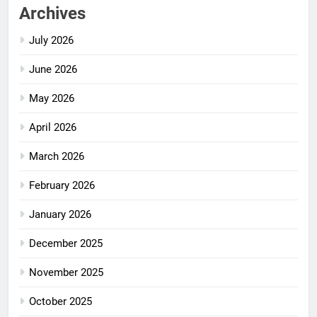
Archives
July 2026
June 2026
May 2026
April 2026
March 2026
February 2026
January 2026
December 2025
November 2025
October 2025