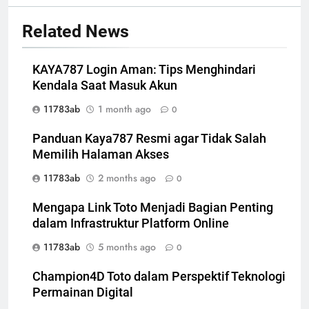
Related News
KAYA787 Login Aman: Tips Menghindari
Kendala Saat Masuk Akun
11783ab
1 month ago
0
Panduan Kaya787 Resmi agar Tidak Salah
Memilih Halaman Akses
11783ab
2 months ago
0
Mengapa Link Toto Menjadi Bagian Penting
dalam Infrastruktur Platform Online
11783ab
5 months ago
0
Champion4D Toto dalam Perspektif Teknologi
Permainan Digital