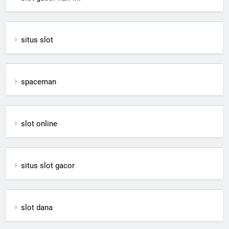
situs slot
spaceman
slot online
situs slot gacor
slot dana