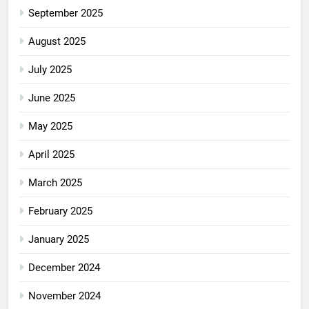
September 2025
August 2025
July 2025
June 2025
May 2025
April 2025
March 2025
February 2025
January 2025
December 2024
November 2024