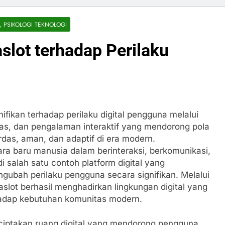
, PSIKOLOGI TEKNOLOGI
slot terhadap Perilaku
fikan terhadap perilaku digital pengguna melalui
tas, dan pengalaman interaktif yang mendorong pola
erdas, aman, dan adaptif di era modern.
a baru manusia dalam berinteraksi, berkomunikasi,
 salah satu contoh platform digital yang
ubah perilaku pengguna secara signifikan. Melalui
slot berhasil menghadirkan lingkungan digital yang
erhadap kebutuhan komunitas modern.
ciptakan ruang digital yang mendorong pengguna