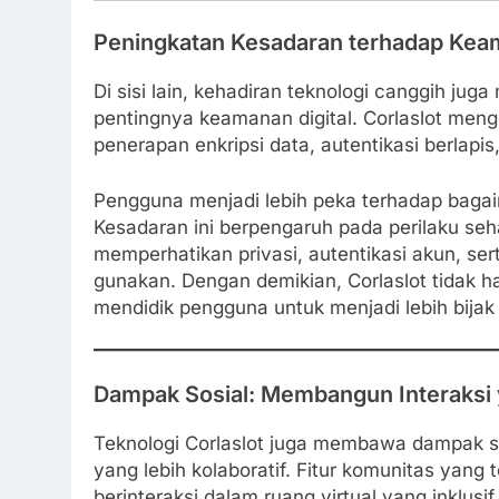
Peningkatan Kesadaran terhadap Keam
Di sisi lain, kehadiran teknologi canggih j
pentingnya keamanan digital. Corlaslot men
penerapan enkripsi data, autentikasi berlapi
Pengguna menjadi lebih peka terhadap bagai
Kesadaran ini berpengaruh pada perilaku seh
memperhatikan privasi, autentikasi akun, se
gunakan. Dengan demikian, Corlaslot tidak 
mendidik pengguna untuk menjadi lebih bijak
Dampak Sosial: Membangun Interaksi
Teknologi Corlaslot juga membawa dampak sos
yang lebih kolaboratif. Fitur komunitas yan
berinteraksi dalam ruang virtual yang inklusi