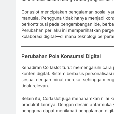
Corlaslot menciptakan pengalaman sosial ya
manusia. Pengguna tidak hanya menjadi kons
berkontribusi pada pengembangan ide, ber
Perubahan perilaku ini memperlihatkan perges
kolaborasi digital—di mana teknologi berper
Perubahan Pola Konsumsi Digital
Kehadiran Corlaslot turut memengaruhi ca
konten digital. Sistem berbasis personalis
sesuai dengan minat mereka, sehingga mengu
tidak relevan.
Selain itu, Corlaslot juga menanamkan nilai 
produktif lainnya. Dengan desain antarmuka ya
pengguna dapat menikmati pengalaman digita