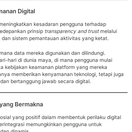
anan Digital
uga meningkatkan kesadaran pengguna terhadap
gedepankan prinsip
transparency and trust
melalui
s, dan sistem pemantauan aktivitas yang ketat.
mana data mereka digunakan dan dilindungi.
ari-hari di dunia maya, di mana pengguna mulai
rta kebijakan keamanan platform yang mereka
hanya memberikan kenyamanan teknologi, tetapi juga
 dan bertanggung jawab secara digital.
 yang Bermakna
ial yang positif dalam membentuk perilaku digital
g terintegrasi memungkinkan pengguna untuk
f dan dinamis.