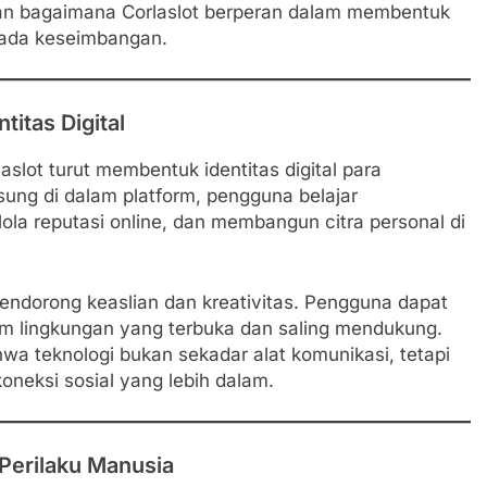
kan bagaimana Corlaslot berperan dalam membentuk
 pada keseimbangan.
titas Digital
aslot turut membentuk identitas digital para
sung di dalam platform, pengguna belajar
ola reputasi online, dan membangun citra personal di
endorong keaslian dan kreativitas. Pengguna dapat
lam lingkungan yang terbuka dan saling mendukung.
a teknologi bukan sekadar alat komunikasi, tetapi
neksi sosial yang lebih dalam.
 Perilaku Manusia