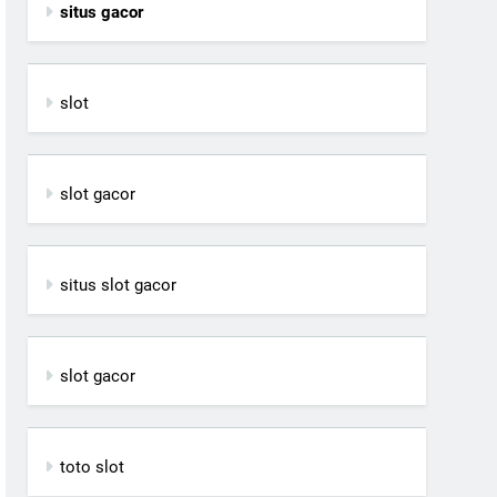
situs gacor
slot
slot gacor
situs slot gacor
slot gacor
toto slot