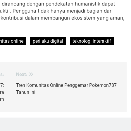
ng dirancang dengan pendekatan humanistik dapat
ktif. Pengguna tidak hanya menjadi bagian dari
g berkontribusi dalam membangun ekosistem yang aman,
itas online
perilaku digital
teknologi interaktif
s:
Next:
7:
Tren Komunitas Online Penggemar Pokemon787
ra
Tahun Ini
rn