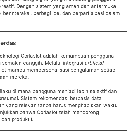
dan kreatif. Dengan sistem yang aman dan antarmuka
berinteraksi, berbagi ide, dan berpartisipasi dalam
Cerdas
teknologi Corlaslot adalah kemampuan pengguna
 semakin canggih. Melalui integrasi
artificial
aslot mampu mempersonalisasi pengalaman setiap
saan mereka.
ilaku di mana pengguna menjadi lebih selektif dan
onsumsi. Sistem rekomendasi berbasis data
 yang relevan tanpa harus menghabiskan waktu
njukkan bahwa Corlaslot telah mendorong
 dan produktif.