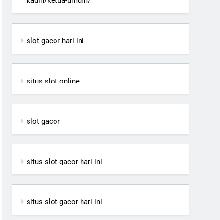
kadin/ketua-umum/
slot gacor hari ini
situs slot online
slot gacor
situs slot gacor hari ini
situs slot gacor hari ini