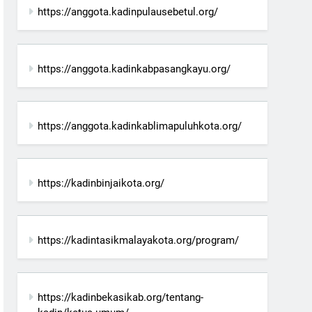
https://anggota.kadinpulausebetul.org/
https://anggota.kadinkabpasangkayu.org/
https://anggota.kadinkablimapuluhkota.org/
https://kadinbinjaikota.org/
https://kadintasikmalayakota.org/program/
https://kadinbekasikab.org/tentang-