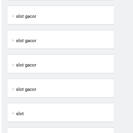
slot gacor
slot gacor
slot gacor
slot gacor
slot