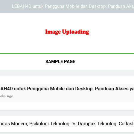
LEBAH4D untuk Pengguna Mobile dan Desktop: Panduan Aks
EDWINSLOT dengan Antarmuka Sederhan
LEBAH4D dengan Antarmuka Sederhana yang T
ge Uploading
EDWINSLOT untuk Pengguna Mobile dan
n Bagikan Gambar Dengan Mudah Di Image Uploading. Solusi 
LEBAH4D untuk Pengguna Mobile dan Desktop: Panduan Aks
SAMPLE PAGE
EDWINSLOT dengan Antarmuka Sederhan
LEBAH4D dengan Antarmuka Sederhana yang T
Pengguna Mobile dan Desktop: Panduan Akses yang Aman da
unitas Modern, Psikologi Teknologi
Dampak Teknologi Corlaslo