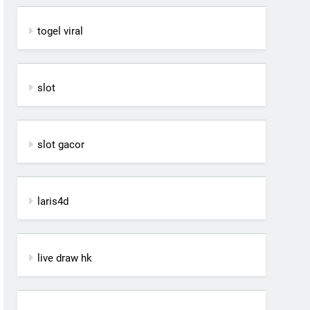
togel viral
slot
slot gacor
laris4d
live draw hk