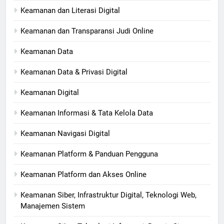
Keamanan dan Literasi Digital
Keamanan dan Transparansi Judi Online
Keamanan Data
Keamanan Data & Privasi Digital
Keamanan Digital
Keamanan Informasi & Tata Kelola Data
Keamanan Navigasi Digital
Keamanan Platform & Panduan Pengguna
Keamanan Platform dan Akses Online
Keamanan Siber, Infrastruktur Digital, Teknologi Web,
Manajemen Sistem