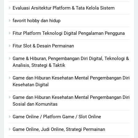
Evaluasi Arsitektur Platform & Tata Kelola Sistem
favorit hobby dan hidup
Fitur Platform Teknologi Digital Pengalaman Pengguna
Fitur Slot & Desain Permainan
Game & Hiburan, Pengembangan Diri Digital, Teknologi &
Analisis, Strategi & Taktik
Game dan Hiburan Kesehatan Mental Pengembangan Diri
Kesehatan Digital
Game dan Hiburan Kesehatan Mental Pengembangan Diri
Sosial dan Komunitas
Game Online / Platform Game / Slot Online
Game Online, Judi Online, Strategi Permainan