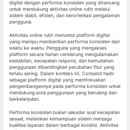
digital dengan performa konsisten yang dirancang
untuk mendukung aktivitas online rutin melalui
sistem stabil, efisien, dan berorientasi pengalaman
pengguna.
Aktivitas online rutin menuntut platform digital
yang mampu memberikan performa konsisten dari
waktu ke waktu. Pengguna yang mengakses
platform secara harian cenderung mengutamakan
kestabilan, kecepatan respons, dan kemudahan
penggunaan dibandingkan perubahan fitur yang
terlalu sering. Dalam konteks ini, Corlaslot hadir
sebagai platform digital yang memfokuskan
pengembangannya pada performa konsisten untuk
mendukung pola penggunaan yang berulang dan
berkelanjutan.
Performa konsisten bukan sekadar soal kecepatan
sesaat, melainkan kemampuan sistem menjaga
kualitas layanan dalam berbagai kondisi. Aktivitas