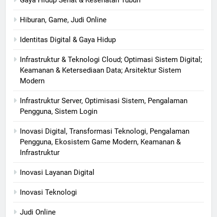
Hiburan, Game, Judi Online
Identitas Digital & Gaya Hidup
Infrastruktur & Teknologi Cloud; Optimasi Sistem Digital;
Keamanan & Ketersediaan Data; Arsitektur Sistem
Modern
Infrastruktur Server, Optimisasi Sistem, Pengalaman
Pengguna, Sistem Login
Inovasi Digital, Transformasi Teknologi, Pengalaman
Pengguna, Ekosistem Game Modern, Keamanan &
Infrastruktur
Inovasi Layanan Digital
Inovasi Teknologi
Judi Online