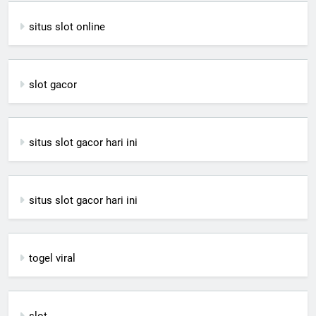
situs slot online
slot gacor
situs slot gacor hari ini
situs slot gacor hari ini
togel viral
slot