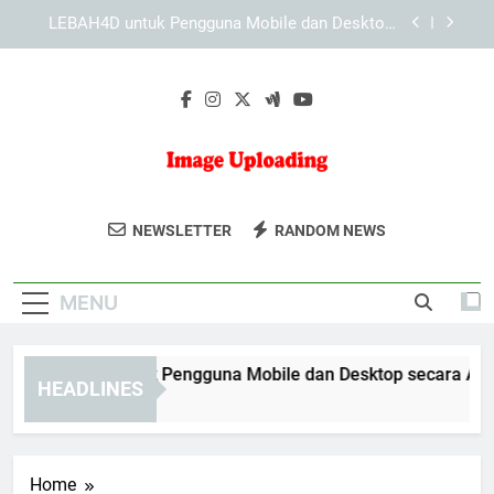
Skip
Jawab
EDWINSLOT dengan Antarmuka Sederhana yang
to
Tetap Fungsional dan Terarah
content
LEBAH4D dengan Antarmuka Sederhana yang
Tetap Fungsional dan Mudah Dipahami
EDWINSLOT untuk Pengguna Mobile dan Desktop
secara Aman dan Terkendali
LEBAH4D untuk Pengguna Mobile dan Desktop:
Panduan Akses yang Aman dan Bertanggung
Image
Jawab
Upload Dan Bagikan Gambar Dengan
EDWINSLOT dengan Antarmuka Sederhana yang
NEWSLETTER
RANDOM NEWS
Tetap Fungsional dan Terarah
Uploading
Mudah Di Image Uploading. Solusi
LEBAH4D dengan Antarmuka Sederhana yang
Cepat Untuk Kebutuhan Berbagi Gambar.
Tetap Fungsional dan Mudah Dipahami
MENU
WINSLOT untuk Pengguna Mobile dan Desktop secara Aman d
HEADLINES
Weeks Ago
Home