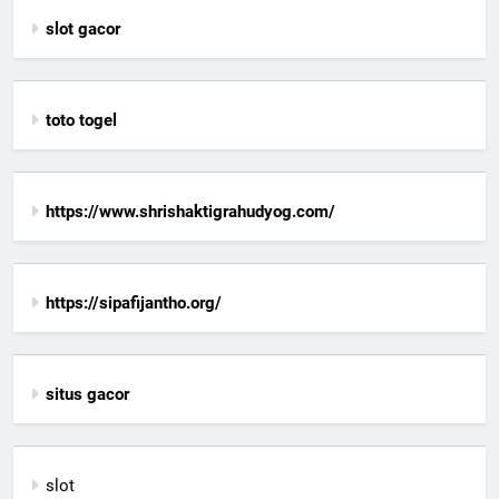
slot gacor
toto togel
https://www.shrishaktigrahudyog.com/
https://sipafijantho.org/
situs gacor
slot