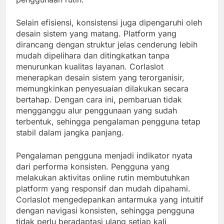
Selain efisiensi, konsistensi juga dipengaruhi oleh
desain sistem yang matang. Platform yang
dirancang dengan struktur jelas cenderung lebih
mudah dipelihara dan ditingkatkan tanpa
menurunkan kualitas layanan. Corlaslot
menerapkan desain sistem yang terorganisir,
memungkinkan penyesuaian dilakukan secara
bertahap. Dengan cara ini, pembaruan tidak
mengganggu alur penggunaan yang sudah
terbentuk, sehingga pengalaman pengguna tetap
stabil dalam jangka panjang.
Pengalaman pengguna menjadi indikator nyata
dari performa konsisten. Pengguna yang
melakukan aktivitas online rutin membutuhkan
platform yang responsif dan mudah dipahami.
Corlaslot mengedepankan antarmuka yang intuitif
dengan navigasi konsisten, sehingga pengguna
tidak perlu beradaptasi ulang setiap kali