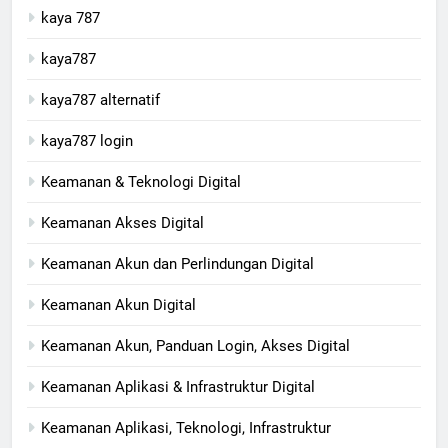
kaya 787
kaya787
kaya787 alternatif
kaya787 login
Keamanan & Teknologi Digital
Keamanan Akses Digital
Keamanan Akun dan Perlindungan Digital
Keamanan Akun Digital
Keamanan Akun, Panduan Login, Akses Digital
Keamanan Aplikasi & Infrastruktur Digital
Keamanan Aplikasi, Teknologi, Infrastruktur