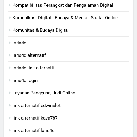
Kompatibilitas Perangkat dan Pengalaman Digital
Komunikasi Digital | Budaya & Media | Sosial Online
Komunitas & Budaya Digital
laris4d
laris4d alternatif
laris4d link alternatif
laris4d login
Layanan Pengguna, Judi Online
link alternatif edwinslot
link alternatif kaya787
link alternatif laris4d