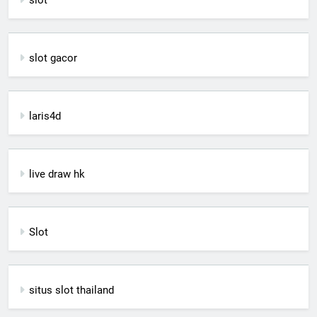
slot gacor
laris4d
live draw hk
Slot
situs slot thailand