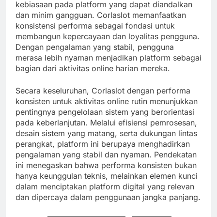
kebiasaan pada platform yang dapat diandalkan
dan minim gangguan. Corlaslot memanfaatkan
konsistensi performa sebagai fondasi untuk
membangun kepercayaan dan loyalitas pengguna.
Dengan pengalaman yang stabil, pengguna
merasa lebih nyaman menjadikan platform sebagai
bagian dari aktivitas online harian mereka.
Secara keseluruhan, Corlaslot dengan performa
konsisten untuk aktivitas online rutin menunjukkan
pentingnya pengelolaan sistem yang berorientasi
pada keberlanjutan. Melalui efisiensi pemrosesan,
desain sistem yang matang, serta dukungan lintas
perangkat, platform ini berupaya menghadirkan
pengalaman yang stabil dan nyaman. Pendekatan
ini menegaskan bahwa performa konsisten bukan
hanya keunggulan teknis, melainkan elemen kunci
dalam menciptakan platform digital yang relevan
dan dipercaya dalam penggunaan jangka panjang.