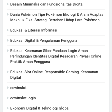
Desain Minimalis dan Fungsionalitas Digital
Dunia Pokémon Tipe Pokémon Ekologi & Alam Adaptasi
Makhluk Fiksi Strategi Bertahan Hidup Lore Pokémon
Edukasi & Literasi Informasi
Edukasi Digital & Pengalaman Pengguna
Edukasi Keamanan Siber Panduan Login Aman
Perlindungan Identitas Digital Kesadaran Privasi Online
Praktik Aman Pengguna
Edukasi Slot Online, Responsible Gaming, Keamanan
Digital
edwinslot
edwinslot login
Ekonomi Digital & Teknologi Global