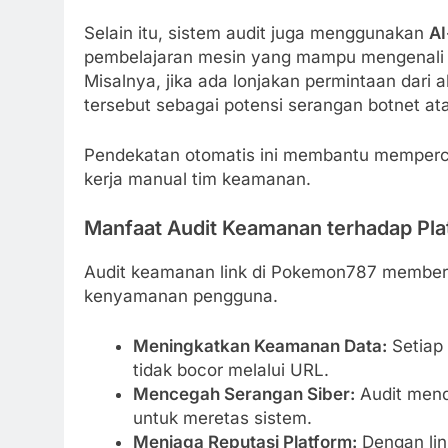
Selain itu, sistem audit juga menggunakan
AI
pembelajaran mesin yang mampu mengenali pol
Misalnya, jika ada lonjakan permintaan dari 
tersebut sebagai potensi serangan botnet ata
Pendekatan otomatis ini membantu memperc
kerja manual tim keamanan.
Manfaat Audit Keamanan terhadap Pl
Audit keamanan link di Pokemon787 memberi
kenyamanan pengguna.
Meningkatkan Keamanan Data:
Setiap 
tidak bocor melalui URL.
Mencegah Serangan Siber:
Audit mende
untuk meretas sistem.
Menjaga Reputasi Platform:
Dengan li