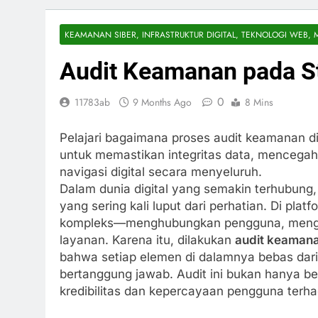
KEAMANAN SIBER, INFRASTRUKTUR DIGITAL, TEKNOLOGI WEB,
Audit Keamanan pada S
0
11783ab
9 Months Ago
8 Mins
Pelajari bagaimana proses audit keamanan dit
untuk memastikan integritas data, mencegah 
navigasi digital secara menyeluruh.
Dalam dunia digital yang semakin terhubung,
yang sering kali luput dari perhatian. Di plat
kompleks—menghubungkan pengguna, mengara
layanan. Karena itu, dilakukan
audit keamana
bahwa setiap elemen di dalamnya bebas dari
bertanggung jawab. Audit ini bukan hanya b
kredibilitas dan kepercayaan pengguna ter