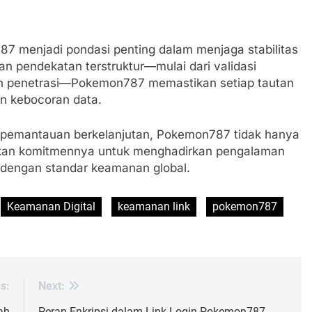
87 menjadi pondasi penting dalam menjaga stabilitas
n pendekatan terstruktur—mulai dari validasi
jian penetrasi—Pokemon787 memastikan setiap tautan
n kebocoran data.
n pemantauan berkelanjutan, Pokemon787 tidak hanya
kan komitmennya untuk menghadirkan pengalaman
i dengan standar keamanan global.
Keamanan Digital
keamanan link
pokemon787
s:
Next:
ah
Peran Enkripsi dalam Link Login Pokemon787