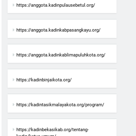
https://anggota.kadinpulausebetul.org/
https://anggota.kadinkabpasangkayu.org/
https://anggota.kadinkablimapuluhkota.org/
https://kadinbinjaikota.org/
https://kadintasikmalayakota.org/program/
https://kadinbekasikab.org/tentang-