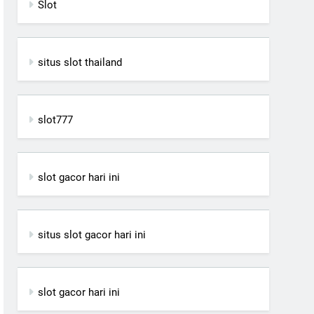
Slot
situs slot thailand
slot777
slot gacor hari ini
situs slot gacor hari ini
slot gacor hari ini