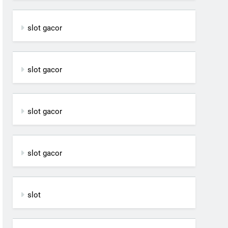
slot gacor
slot gacor
slot gacor
slot gacor
slot