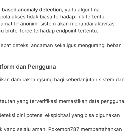
-based anomaly detection
, yaitu algoritma
a akses tidak biasa terhadap link tertentu.
alamat IP anonim, sistem akan menandai aktivitas
u brute-force terhadap endpoint tertentu.
epat deteksi ancaman sekaligus mengurangi beban
atform dan Pengguna
kan dampak langsung bagi keberlanjutan sistem dan
tautan yang terverifikasi memastikan data pengguna
teksi dini potensi eksploitasi yang bisa digunakan
nk yang selalu aman, Pokemon787 mempertahankan