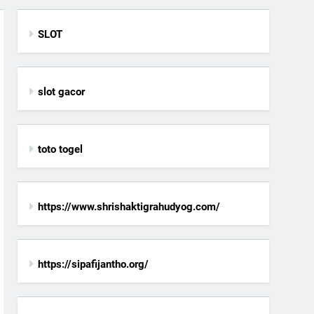
SLOT
slot gacor
toto togel
https://www.shrishaktigrahudyog.com/
https://sipafijantho.org/