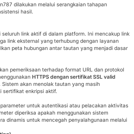
on787 dilakukan melalui serangkaian tahapan
istensi hasil.
eluruh link aktif di dalam platform. Ini mencakup link
gga link eksternal yang terhubung dengan layanan
silkan peta hubungan antar tautan yang menjadi dasar
kukan pemeriksaan terhadap format URL dan protokol
 menggunakan
HTTPS dengan sertifikat SSL valid
 Sistem akan menolak tautan yang masih
rtifikat enkripsi aktif.
rameter untuk autentikasi atau pelacakan aktivitas
rameter diperiksa apakah menggunakan sistem
ecara dinamis untuk mencegah penyalahgunaan melalui