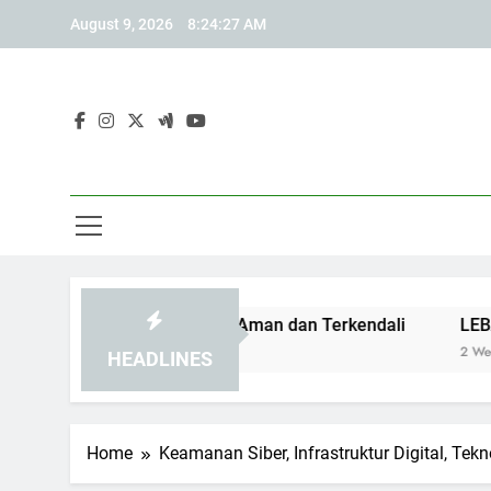
Skip
August 9, 2026
8:24:28 AM
to
content
Ima
Upload Da
 Desktop secara Aman dan Terkendali
LEBAH4D untuk 
2 Weeks Ago
HEADLINES
Home
Keamanan Siber, Infrastruktur Digital, Te