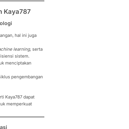
n Kaya787
ologi
gan, hal ini juga
chine learning
, serta
siensi sistem.
uk menciptakan
siklus pengembangan
rti Kaya787 dapat
tuk memperkuat
asi