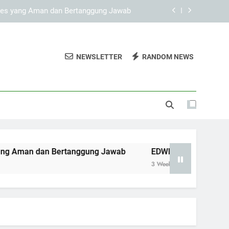
es yang Aman dan Bertanggung Jawab
a yang Tetap Fungsional dan Terarah
etap Fungsional dan Mudah Dipahami
NEWSLETTER
RANDOM NEWS
 Desktop secara Aman dan Terkendali
Cepat Untuk Kebutuhan Berbagi Gambar.
es yang Aman dan Bertanggung Jawab
a yang Tetap Fungsional dan Terarah
etap Fungsional dan Mudah Dipahami
an Bertanggung Jawab
EDWINSLOT dengan Antarmuka Se
3 Weeks Ago