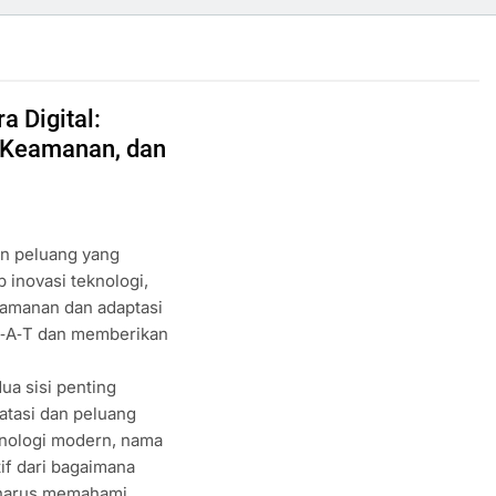
 Digital:
, Keamanan, dan
an peluang yang
 inovasi teknologi,
amanan dan adaptasi
E‑E‑A‑T dan memberikan
dua sisi penting
atasi dan peluang
knologi modern, nama
if dari bagaimana
i harus memahami