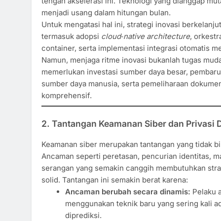
tengah akselerasi ini. Teknologi yang dianggap mutak
menjadi usang dalam hitungan bulan.
Untuk mengatasi hal ini, strategi inovasi berkelanj
termasuk adopsi
cloud‑native architecture
, orkest
container, serta implementasi integrasi otomatis m
Namun, menjaga ritme inovasi bukanlah tugas mud
memerlukan investasi sumber daya besar, pembar
sumber daya manusia, serta pemeliharaan dokumen
komprehensif.
2. Tantangan Keamanan Siber dan Privasi 
Keamanan siber merupakan tantangan yang tidak bi
Ancaman seperti peretasan, pencurian identitas, ma
serangan yang semakin canggih membutuhkan stra
solid. Tantangan ini semakin berat karena:
Ancaman berubah secara dinamis:
Pelaku 
menggunakan teknik baru yang sering kali ada
diprediksi.