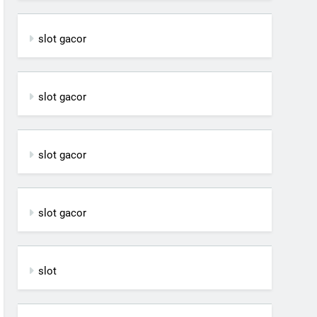
slot gacor
slot gacor
slot gacor
slot gacor
slot