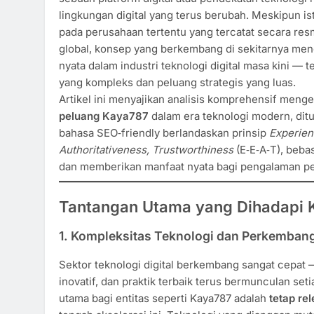
lingkungan digital yang terus berubah. Meskipun ist
pada perusahaan tertentu yang tercatat secara resm
global, konsep yang berkembang di sekitarnya me
nyata dalam industri teknologi digital masa kini — 
yang kompleks dan peluang strategis yang luas.
Artikel ini menyajikan analisis komprehensif meng
peluang Kaya787
dalam era teknologi modern, dit
bahasa SEO‑friendly berlandaskan prinsip
Experien
Authoritativeness, Trustworthiness
(E‑E‑A‑T), bebas
dan memberikan manfaat nyata bagi pengalaman p
Tantangan Utama yang Dihadapi
1. Kompleksitas Teknologi dan Perkemban
Sektor teknologi digital berkembang sangat cepat — 
inovatif, dan praktik terbaik terus bermunculan set
utama bagi entitas seperti Kaya787 adalah
tetap re