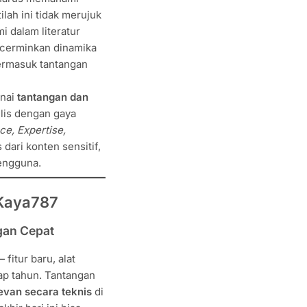
ilah ini tidak merujuk
i dalam literatur
ncerminkan dinamika
termasuk tantangan
enai
tantangan dan
ulis dengan gaya
ce, Expertise,
 dari konten sensitif,
engguna.
 Kaya787
gan Cepat
fitur baru, alat
iap tahun. Tantangan
levan secara teknis
di