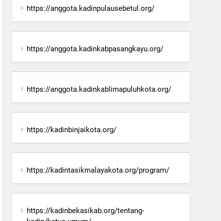
https://anggota.kadinpulausebetul.org/
https://anggota.kadinkabpasangkayu.org/
https://anggota.kadinkablimapuluhkota.org/
https://kadinbinjaikota.org/
https://kadintasikmalayakota.org/program/
https://kadinbekasikab.org/tentang-