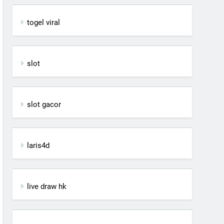
togel viral
slot
slot gacor
laris4d
live draw hk