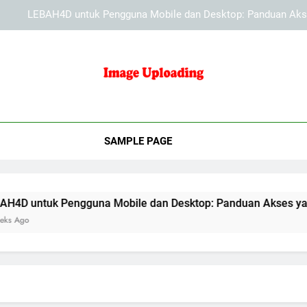
LEBAH4D untuk Pengguna Mobile dan Desktop: Panduan Aks
EDWINSLOT dengan Antarmuka Sederhan
LEBAH4D dengan Antarmuka Sederhana yang T
ge Uploading
EDWINSLOT untuk Pengguna Mobile dan
n Bagikan Gambar Dengan Mudah Di Image Uploading. Solusi 
LEBAH4D untuk Pengguna Mobile dan Desktop: Panduan Aks
SAMPLE PAGE
EDWINSLOT dengan Antarmuka Sederhan
LEBAH4D dengan Antarmuka Sederhana yang T
Pengguna Mobile dan Desktop: Panduan Akses yang Aman d