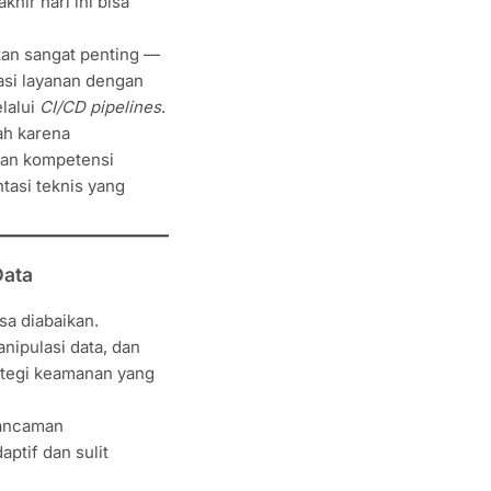
hir hari ini bisa
utan sangat penting —
rasi layanan dengan
elalui
CI/CD pipelines
.
ah karena
uan kompetensi
tasi teknis yang
Data
sa diabaikan.
nipulasi data, dan
tegi keamanan yang
ancaman
ptif dan sulit