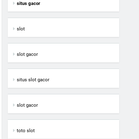
situs gacor
slot
slot gacor
situs slot gacor
slot gacor
toto slot