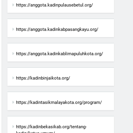
https://anggota.kadinpulausebetul.org/
https://anggota.kadinkabpasangkayu.org/
https://anggota.kadinkablimapuluhkota.org/
https://kadinbinjaikota.org/
https://kadintasikmalayakota.org/program/
https://kadinbekasikab.org/tentang-