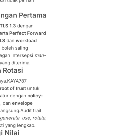
ksi tidak pernah
Tangan Pertama
TLS 1.3
dengan
serta
Perfect Forward
LS
dan
workload
 boleh saling
cegah intersepsi
man-
yang diterima.
 Rotasi
nya.KAYA787
ot of trust
untuk
iatur dengan
policy-
l, dan
envelope
angsung.Audit trail
generate
,
use
,
rotate
,
ti yang lengkap.
 Nilai