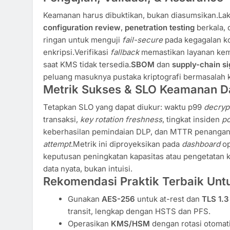
Keamanan harus dibuktikan, bukan diasumsikan.L
configuration review
,
penetration testing
berkala,
ringan untuk menguji
fail-secure
pada kegagalan 
enkripsi.Verifikasi
fallback
memastikan layanan kem
saat KMS tidak tersedia.
SBOM
dan
supply-chain si
peluang masuknya pustaka kriptografi bermasalah 
Metrik Sukses & SLO Keamanan D
Tetapkan SLO yang dapat diukur: waktu p99
decryp
transaksi,
key rotation freshness
, tingkat insiden
po
keberhasilan pemindaian DLP, dan MTTR penanga
attempt
.Metrik ini diproyeksikan pada
dashboard
op
keputusan peningkatan kapasitas atau pengetatan k
data nyata, bukan intuisi.
Rekomendasi Praktik Terbaik Un
Gunakan
AES-256
untuk at-rest dan
TLS 1.
transit, lengkap dengan HSTS dan PFS.
Operasikan
KMS/HSM
dengan rotasi otomat