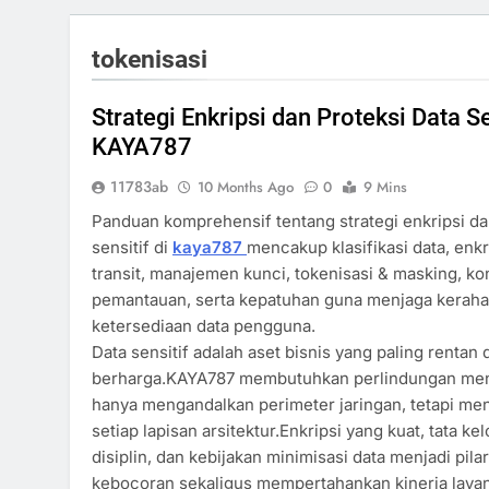
tokenisasi
Strategi Enkripsi dan Proteksi Data Se
KAYA787
11783ab
10 Months Ago
0
9 Mins
Panduan komprehensif tentang strategi enkripsi da
sensitif di
kaya787
mencakup klasifikasi data, enkri
transit, manajemen kunci, tokenisasi & masking, kon
pemantauan, serta kepatuhan guna menjaga kerahasi
ketersediaan data pengguna.
Data sensitif adalah aset bisnis yang paling rentan 
berharga.KAYA787 membutuhkan perlindungan men
hanya mengandalkan perimeter jaringan, tetapi me
setiap lapisan arsitektur.Enkripsi yang kuat, tata ke
disiplin, dan kebijakan minimisasi data menjadi pil
kebocoran sekaligus mempertahankan kinerja layan