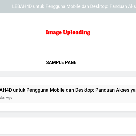
LEBAH4D untuk Pengguna Mobile dan Desktop: Panduan Aks
EDWINSLOT dengan Antarmuka Sederhan
LEBAH4D dengan Antarmuka Sederhana yang T
ge Uploading
EDWINSLOT untuk Pengguna Mobile dan
n Bagikan Gambar Dengan Mudah Di Image Uploading. Solusi 
LEBAH4D untuk Pengguna Mobile dan Desktop: Panduan Aks
SAMPLE PAGE
EDWINSLOT dengan Antarmuka Sederhan
LEBAH4D dengan Antarmuka Sederhana yang T
Pengguna Mobile dan Desktop: Panduan Akses yang Aman da