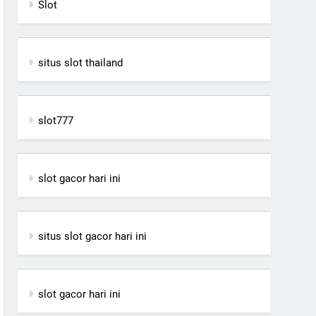
Slot
situs slot thailand
slot777
slot gacor hari ini
situs slot gacor hari ini
slot gacor hari ini