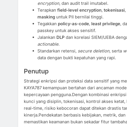
encryption
, dan audit trail imutabel.
Terapkan
field-level encryption
,
tokenisasi
,
masking
untuk PII bernilai tinggi.
Tegakkan
policy-as-code
,
least privilege
, d
passkey untuk akses sensitif.
Jalankan
DLP
dan korelasi SIEM/UEBA denga
actionable
.
Standarkan retensi,
secure deletion
, serta
w
data dengan bukti kepatuhan yang rapi.
Penutup
Strategi enkripsi dan proteksi data sensitif yang 
KAYA787 kemampuan bertahan dari ancaman moder
kepercayaan pengguna.Dengan kombinasi enkripsi
kunci yang disiplin, tokenisasi, kontrol akses keta
real-time, risiko kebocoran dapat ditekan drastis
kinerja.Pendekatan berbasis kebijakan, metrik, dan
memastikan keamanan bukan sekadar fitur tambaha