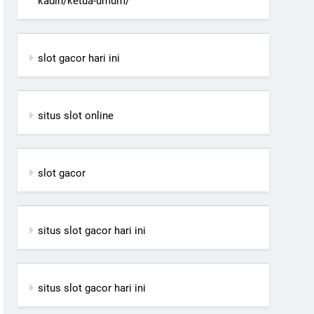
kadin/ketua-umum/
slot gacor hari ini
situs slot online
slot gacor
situs slot gacor hari ini
situs slot gacor hari ini