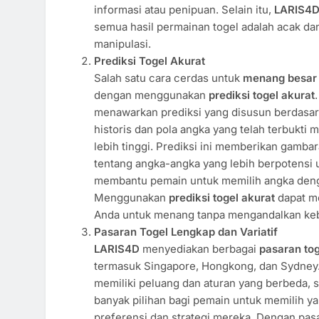
informasi atau penipuan. Selain itu,
LARIS4
semua hasil permainan togel adalah acak dan
manipulasi.
Prediksi Togel Akurat
Salah satu cara cerdas untuk
menang besar
dengan menggunakan
prediksi togel akurat
menawarkan prediksi yang disusun berdasark
historis dan pola angka yang telah terbukti 
lebih tinggi. Prediksi ini memberikan gambar
tentang angka-angka yang lebih berpotensi 
membantu pemain untuk memilih angka denga
Menggunakan
prediksi togel akurat
dapat m
Anda untuk menang tanpa mengandalkan ke
Pasaran Togel Lengkap dan Variatif
LARIS4D
menyediakan berbagai
pasaran tog
termasuk Singapore, Hongkong, dan Sydney.
memiliki peluang dan aturan yang berbeda,
banyak pilihan bagi pemain untuk memilih y
preferensi dan strategi mereka. Dengan pas