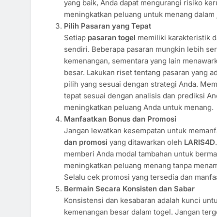
yang baik, Anda dapat mengurangi risiko ker
meningkatkan peluang untuk menang dalam 
Pilih Pasaran yang Tepat
Setiap
pasaran togel
memiliki karakteristik 
sendiri. Beberapa pasaran mungkin lebih s
kemenangan, sementara yang lain menawark
besar. Lakukan riset tentang pasaran yang a
pilih yang sesuai dengan strategi Anda. Mem
tepat sesuai dengan analisis dan prediksi A
meningkatkan peluang Anda untuk menang.
Manfaatkan Bonus dan Promosi
Jangan lewatkan kesempatan untuk meman
dan promosi
yang ditawarkan oleh
LARIS4D
memberi Anda modal tambahan untuk bermai
meningkatkan peluang menang tanpa menamb
Selalu cek promosi yang tersedia dan manfa
Bermain Secara Konsisten dan Sabar
Konsistensi dan kesabaran adalah kunci unt
kemenangan besar dalam togel. Jangan terge