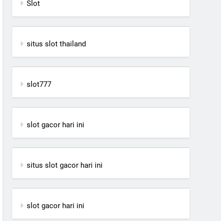
Slot
situs slot thailand
slot777
slot gacor hari ini
situs slot gacor hari ini
slot gacor hari ini