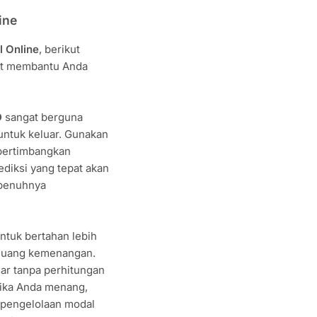
ine
 Online
, berikut
pat membantu Anda
D
sangat berguna
untuk keluar. Gunakan
 pertimbangkan
ediksi yang tepat akan
epenuhnya
ntuk bertahan lebih
luang kemenangan.
ar tanpa perhitungan
jika Anda menang,
 pengelolaan modal