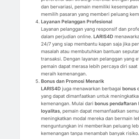
dan bervariasi, pemain memiliki kesempatan 
memilih pasaran yang memberi peluang kem
Layanan Pelanggan Profesional
Layanan pelanggan yang responsif dan profe
dalam perjudian online.
LARIS4D
menawarkan
24/7 yang siap membantu kapan saja jika p
masalah atau membutuhkan bantuan seputar
transaksi. Dengan layanan pelanggan yang e
pemain dapat merasa lebih percaya diri saat
meraih kemenangan.
Bonus dan Promosi Menarik
LARIS4D
juga menawarkan berbagai
bonus 
yang dapat dimanfaatkan untuk meningkatka
kemenangan. Mulai dari
bonus pendaftaran
loyalitas
, pemain dapat memanfaatkan semua
meningkatkan modal mereka dan bermain leb
menguntungkan ini memberikan peluang lebi
kemenangan tanpa menambah banyak risiko