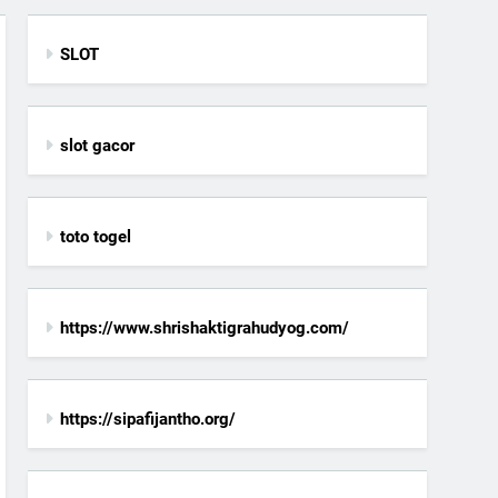
SLOT
slot gacor
toto togel
https://www.shrishaktigrahudyog.com/
https://sipafijantho.org/