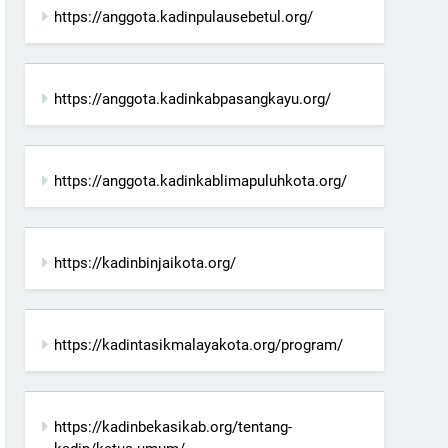
https://anggota.kadinpulausebetul.org/
https://anggota.kadinkabpasangkayu.org/
https://anggota.kadinkablimapuluhkota.org/
https://kadinbinjaikota.org/
https://kadintasikmalayakota.org/program/
https://kadinbekasikab.org/tentang-