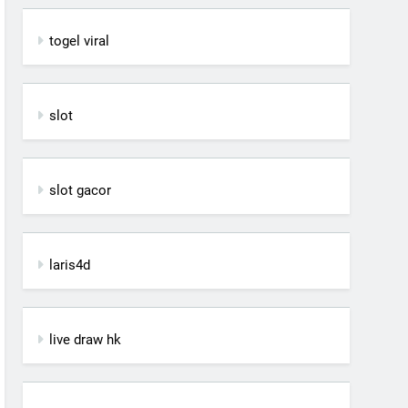
togel viral
slot
slot gacor
laris4d
live draw hk