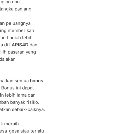
ugian dan
jangka panjang.
dan peluangnya
ering memberikan
an hadiah lebih
da di
LARIS4D
dan
ilih pasaran yang
nda akan
faatkan semua
bonus
. Bonus ini dapat
n lebih lama dan
ah banyak risiko.
atkan sebaik-baiknya.
uk meraih
sa-gesa atau terlalu