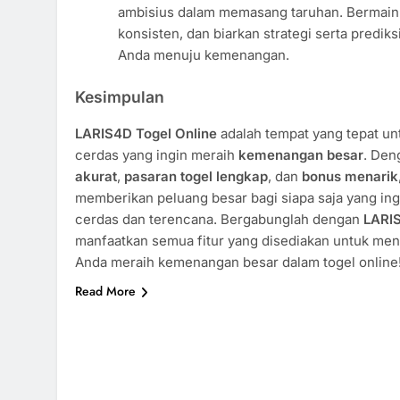
ambisius dalam memasang taruhan. Bermain
konsisten, dan biarkan strategi serta predi
Anda menuju kemenangan.
Kesimpulan
LARIS4D Togel Online
adalah tempat yang tepat un
cerdas yang ingin meraih
kemenangan besar
. De
akurat
,
pasaran togel lengkap
, dan
bonus menarik
memberikan peluang besar bagi siapa saja yang in
cerdas dan terencana. Bergabunglah dengan
LARI
manfaatkan semua fitur yang disediakan untuk me
Anda meraih kemenangan besar dalam togel online
Read More