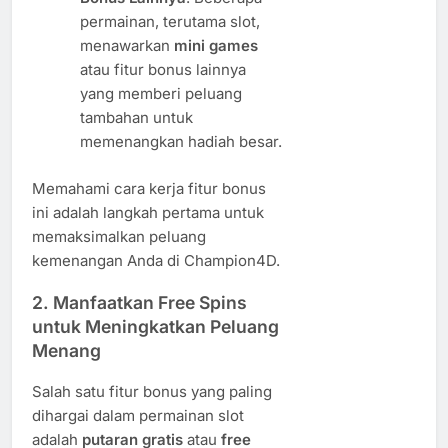
permainan, terutama slot,
menawarkan
mini games
atau fitur bonus lainnya
yang memberi peluang
tambahan untuk
memenangkan hadiah besar.
Memahami cara kerja fitur bonus
ini adalah langkah pertama untuk
memaksimalkan peluang
kemenangan Anda di Champion4D.
2.
Manfaatkan Free Spins
untuk Meningkatkan Peluang
Menang
Salah satu fitur bonus yang paling
dihargai dalam permainan slot
adalah
putaran gratis
atau
free