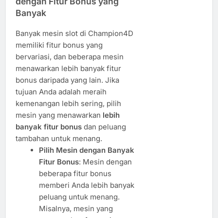
dengan Fitur Bonus yang
Banyak
Banyak mesin slot di Champion4D
memiliki fitur bonus yang
bervariasi, dan beberapa mesin
menawarkan lebih banyak fitur
bonus daripada yang lain. Jika
tujuan Anda adalah meraih
kemenangan lebih sering, pilih
mesin yang menawarkan
lebih
banyak fitur bonus
dan peluang
tambahan untuk menang.
Pilih Mesin dengan Banyak
Fitur Bonus
: Mesin dengan
beberapa fitur bonus
memberi Anda lebih banyak
peluang untuk menang.
Misalnya, mesin yang