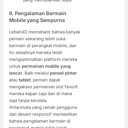
6. Pengalaman Bermain
Mobile yang Sempurna
Lebah4D memahami bahwa banyak
pemain sekarang lebih suka
bermain di perangkat mobile, dan
itu sebabnya mereka telah
mengoptimalkan platform mereka
untuk
permainan mobile yang
lancar
. Baik melalui
ponsel pintar
atau
tablet
, pemain dapat
mengakses permainan slot favorit
mereka kapan saja dan di mana
saja tanpa kendala.
Antarmuka yang ramah pengguna
dan desain responsif memastikan
bahwa pengalaman bermain di
perangkat mobile tidak kalah