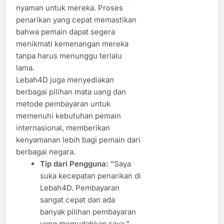
nyaman untuk mereka. Proses
penarikan yang cepat memastikan
bahwa pemain dapat segera
menikmati kemenangan mereka
tanpa harus menunggu terlalu
lama.
Lebah4D juga menyediakan
berbagai pilihan mata uang dan
metode pembayaran untuk
memenuhi kebutuhan pemain
internasional, memberikan
kenyamanan lebih bagi pemain dari
berbagai negara.
Tip dari Pengguna:
“Saya
suka kecepatan penarikan di
Lebah4D. Pembayaran
sangat cepat dan ada
banyak pilihan pembayaran
yang memudahkan saya.”