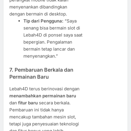
menyenankan dibandingkan
dengan bermain di desktop.
Tip dari Pengguna:
“Saya
senang bisa bermain slot di
Lebah4D di ponsel saya saat
bepergian. Pengalaman
bermain tetap lancar dan
menyenangkan.”
7. Pembaruan Berkala dan
Permainan Baru
Lebah4D terus berinovasi dengan
menambahkan permainan baru
dan
fitur baru
secara berkala.
Pembaruan ini tidak hanya
mencakup tambahan mesin slot,
tetapi juga penyesuaian teknologi
dan fitur bonus yang lebih