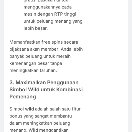
menggunakannya pada
mesin dengan RTP tinggi
untuk peluang menang yang
lebih besar.
Memanfaatkan free spins secara
bijaksana akan memberi Anda lebih
banyak peluang untuk meraih
kemenangan besar tanpa
meningkatkan taruhan.
3.
Maximalkan Penggunaan
Simbol Wild untuk Kombinasi
Pemenang
Simbol
wild
adalah salah satu fitur
bonus yang sangat membantu
dalam meningkatkan peluang
menang. Wild menggantikan