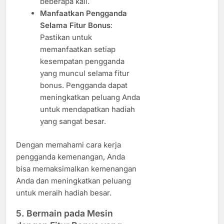
beberapa kali.
Manfaatkan Pengganda
Selama Fitur Bonus
:
Pastikan untuk
memanfaatkan setiap
kesempatan pengganda
yang muncul selama fitur
bonus. Pengganda dapat
meningkatkan peluang Anda
untuk mendapatkan hadiah
yang sangat besar.
Dengan memahami cara kerja
pengganda kemenangan, Anda
bisa memaksimalkan kemenangan
Anda dan meningkatkan peluang
untuk meraih hadiah besar.
5.
Bermain pada Mesin