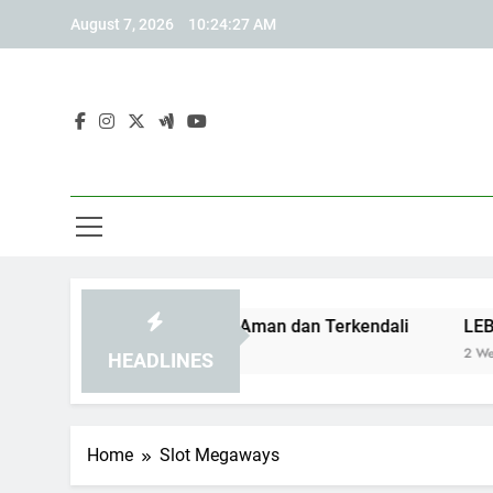
Skip
August 7, 2026
10:24:28 AM
to
content
Ima
Upload Da
 Desktop secara Aman dan Terkendali
LEBAH4D untuk 
2 Weeks Ago
HEADLINES
Home
Slot Megaways