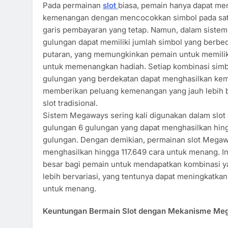
Pada permainan
slot
biasa, pemain hanya dapat m
kemenangan dengan mencocokkan simbol pada sat
garis pembayaran yang tetap. Namun, dalam siste
gulungan dapat memiliki jumlah simbol yang berbed
putaran, yang memungkinkan pemain untuk memiliki
untuk memenangkan hadiah. Setiap kombinasi sim
gulungan yang berdekatan dapat menghasilkan ke
memberikan peluang kemenangan yang jauh lebih b
slot tradisional.
Sistem Megaways sering kali digunakan dalam slot
gulungan 6 gulungan yang dapat menghasilkan hing
gulungan. Dengan demikian, permainan slot Megaw
menghasilkan hingga 117.649 cara untuk menang. 
besar bagi pemain untuk mendapatkan kombinasi y
lebih bervariasi, yang tentunya dapat meningkatka
untuk menang.
Keuntungan Bermain Slot dengan Mekanisme M