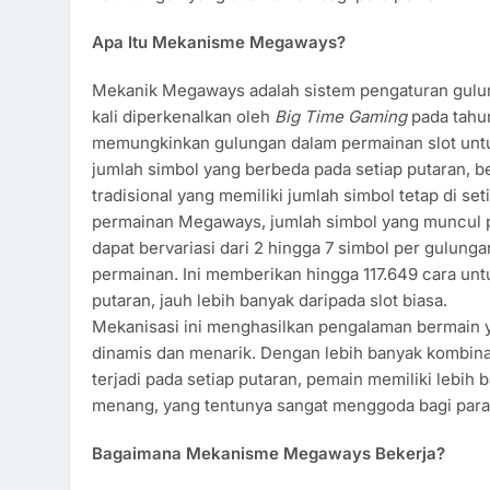
Apa Itu Mekanisme Megaways?
Mekanik Megaways adalah sistem pengaturan gulu
kali diperkenalkan oleh
Big Time Gaming
pada tahu
memungkinkan gulungan dalam permainan slot un
jumlah simbol yang berbeda pada setiap putaran, b
tradisional yang memiliki jumlah simbol tetap di se
permainan Megaways, jumlah simbol yang muncul p
dapat bervariasi dari 2 hingga 7 simbol per gulung
permainan. Ini memberikan hingga 117.649 cara un
putaran, jauh lebih banyak daripada slot biasa.
Mekanisasi ini menghasilkan pengalaman bermain y
dinamis dan menarik. Dengan lebih banyak kombin
terjadi pada setiap putaran, pemain memiliki lebih
menang, yang tentunya sangat menggoda bagi para
Bagaimana Mekanisme Megaways Bekerja?