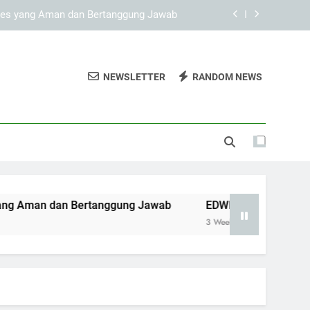
es yang Aman dan Bertanggung Jawab
a yang Tetap Fungsional dan Terarah
etap Fungsional dan Mudah Dipahami
NEWSLETTER
RANDOM NEWS
 Desktop secara Aman dan Terkendali
Cepat Untuk Kebutuhan Berbagi Gambar.
es yang Aman dan Bertanggung Jawab
a yang Tetap Fungsional dan Terarah
etap Fungsional dan Mudah Dipahami
an Bertanggung Jawab
EDWINSLOT dengan Antarmuka Se
3 Weeks Ago