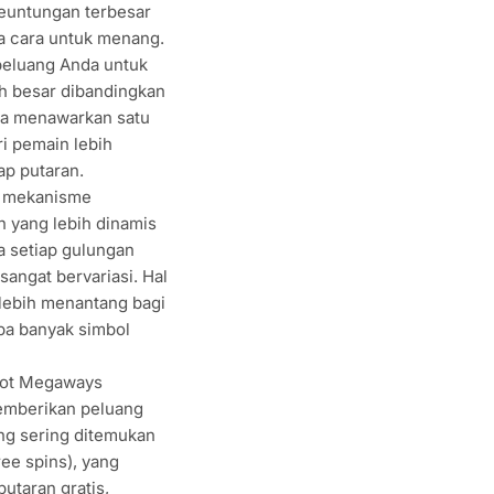
euntungan terbesar
 cara untuk menang.
peluang Anda untuk
h besar dibandingkan
ya menawarkan satu
i pemain lebih
p putaran.
 mekanisme
yang lebih dinamis
a setiap gulungan
 sangat bervariasi. Hal
 lebih menantang bagi
pa banyak simbol
lot Megaways
memberikan peluang
ang sering ditemukan
ee spins), yang
putaran gratis,