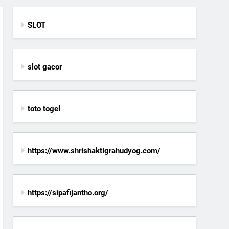
SLOT
slot gacor
toto togel
https://www.shrishaktigrahudyog.com/
https://sipafijantho.org/