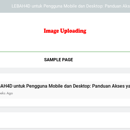
LEBAH4D untuk Pengguna Mobile dan Desktop: Panduan Aks
EDWINSLOT dengan Antarmuka Sederhan
LEBAH4D dengan Antarmuka Sederhana yang T
ge Uploading
EDWINSLOT untuk Pengguna Mobile dan
n Bagikan Gambar Dengan Mudah Di Image Uploading. Solusi 
LEBAH4D untuk Pengguna Mobile dan Desktop: Panduan Aks
SAMPLE PAGE
EDWINSLOT dengan Antarmuka Sederhan
LEBAH4D dengan Antarmuka Sederhana yang T
Pengguna Mobile dan Desktop: Panduan Akses yang Aman d