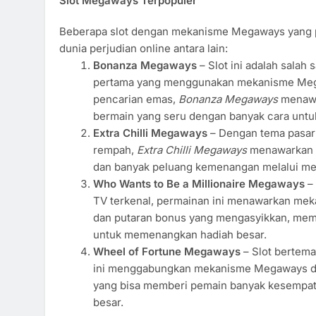
Slot Megaways Terpopuler
Beberapa slot dengan mekanisme Megaways yang p
dunia perjudian online antara lain:
Bonanza Megaways
– Slot ini adalah salah
pertama yang menggunakan mekanisme Meg
pencarian emas,
Bonanza Megaways
menawa
bermain yang seru dengan banyak cara unt
Extra Chilli Megaways
– Dengan tema pasar
rempah,
Extra Chilli Megaways
menawarkan g
dan banyak peluang kemenangan melalui m
Who Wants to Be a Millionaire Megaways
– 
TV terkenal, permainan ini menawarkan m
dan putaran bonus yang mengasyikkan, mem
untuk memenangkan hadiah besar.
Wheel of Fortune Megaways
– Slot bertem
ini menggabungkan mekanisme Megaways de
yang bisa memberi pemain banyak kesempa
besar.