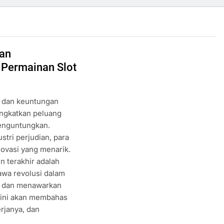
an
 Permainan Slot
s dan keuntungan
ingkatkan peluang
enguntungkan.
tri perjudian, para
ovasi yang menarik.
n terakhir adalah
awa revolusi dalam
ik dan menawarkan
l ini akan membahas
rjanya, dan