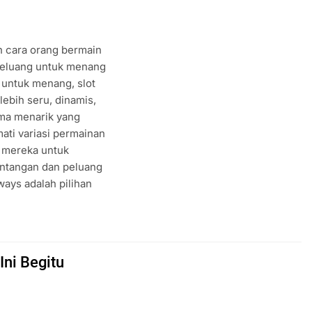
 cara orang bermain
peluang untuk menang
 untuk menang, slot
bih seru, dinamis,
ma menarik yang
ti variasi permainan
 mereka untuk
antangan dan peluang
ays adalah pilihan
ni Begitu