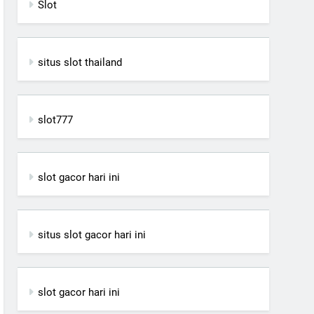
Slot
situs slot thailand
slot777
slot gacor hari ini
situs slot gacor hari ini
slot gacor hari ini