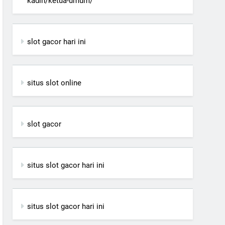
kadin/ketua-umum/
slot gacor hari ini
situs slot online
slot gacor
situs slot gacor hari ini
situs slot gacor hari ini