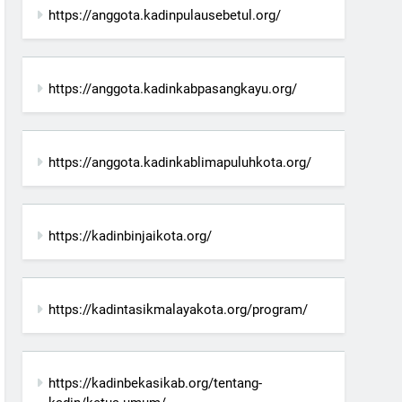
https://anggota.kadinpulausebetul.org/
https://anggota.kadinkabpasangkayu.org/
https://anggota.kadinkablimapuluhkota.org/
https://kadinbinjaikota.org/
https://kadintasikmalayakota.org/program/
https://kadinbekasikab.org/tentang-