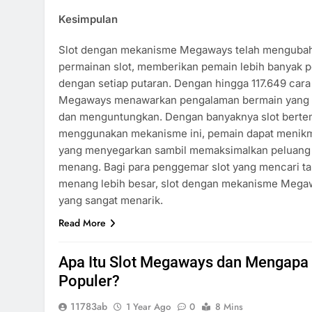
Kesimpulan
Slot dengan mekanisme Megaways telah mengubah
permainan slot, memberikan pemain lebih banyak 
dengan setiap putaran. Dengan hingga 117.649 cara
Megaways menawarkan pengalaman bermain yang le
dan menguntungkan. Dengan banyaknya slot berte
menggunakan mekanisme ini, pemain dapat menikma
yang menyegarkan sambil memaksimalkan peluang
menang. Bagi para penggemar slot yang mencari t
menang lebih besar, slot dengan mekanisme Megaw
yang sangat menarik.
Read More
Apa Itu Slot Megaways dan Mengapa I
Populer?
11783ab
1 Year Ago
0
8 Mins