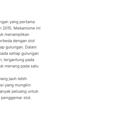
ngan yang pertama
n 2015. Mekanisme ini
tuk menampilkan
erbeda dengan slot
tiap gulungan. Dalam
ada setiap gulungan
an, tergantung pada
tuk menang pada satu
ang jauh lebih
asi yang mungkin
 banyak peluang untuk
 penggemar slot.