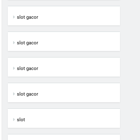
slot gacor
slot gacor
slot gacor
slot gacor
slot