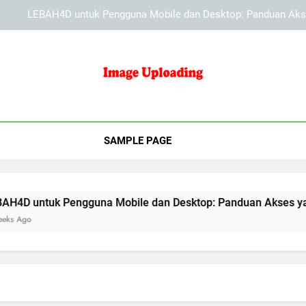
LEBAH4D untuk Pengguna Mobile dan Desktop: Panduan Aks
EDWINSLOT dengan Antarmuka Sederhan
LEBAH4D dengan Antarmuka Sederhana yang T
ge Uploading
EDWINSLOT untuk Pengguna Mobile dan
n Bagikan Gambar Dengan Mudah Di Image Uploading. Solusi 
LEBAH4D untuk Pengguna Mobile dan Desktop: Panduan Aks
SAMPLE PAGE
EDWINSLOT dengan Antarmuka Sederhan
LEBAH4D dengan Antarmuka Sederhana yang T
 Pengguna Mobile dan Desktop: Panduan Akses yang Aman d