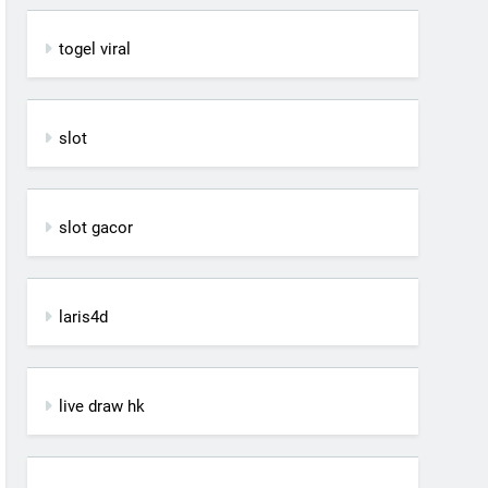
togel viral
slot
slot gacor
laris4d
live draw hk