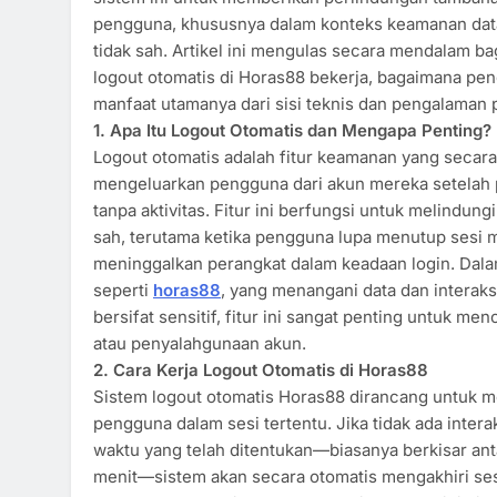
pengguna, khususnya dalam konteks keamanan data
tidak sah. Artikel ini mengulas secara mendalam b
logout otomatis di Horas88 bekerja, bagaimana pen
manfaat utamanya dari sisi teknis dan pengalaman
1. Apa Itu Logout Otomatis dan Mengapa Penting?
Logout otomatis adalah fitur keamanan yang secara
mengeluarkan pengguna dari akun mereka setelah 
tanpa aktivitas. Fitur ini berfungsi untuk melindungi
sah, terutama ketika pengguna lupa menutup sesi 
meninggalkan perangkat dalam keadaan login. Dala
seperti
horas88
, yang menangani data dan interak
bersifat sensitif, fitur ini sangat penting untuk m
atau penyalahgunaan akun.
2. Cara Kerja Logout Otomatis di Horas88
Sistem logout otomatis Horas88 dirancang untuk m
pengguna dalam sesi tertentu. Jika tidak ada intera
waktu yang telah ditentukan—biasanya berkisar ant
menit—sistem akan secara otomatis mengakhiri se