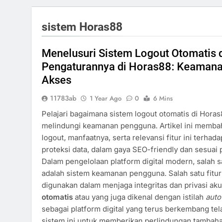
sistem Horas88
Menelusuri Sistem Logout Otomatis 
Pengaturannya di Horas88: Keamanan
Akses
11783ab
1 Year Ago
0
6 Mins
Pelajari bagaimana sistem logout otomatis di Horas
melindungi keamanan pengguna. Artikel ini memba
logout, manfaatnya, serta relevansi fitur ini terh
proteksi data, dalam gaya SEO-friendly dan sesuai p
Dalam pengelolaan platform digital modern, salah sa
adalah sistem keamanan pengguna. Salah satu fitur
digunakan dalam menjaga integritas dan privasi ak
otomatis
atau yang juga dikenal dengan istilah
auto
sebagai platform digital yang terus berkembang t
sistem ini untuk memberikan perlindungan tambah