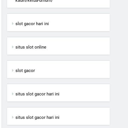
kadin/ketua-umum/
slot gacor hari ini
situs slot online
slot gacor
situs slot gacor hari ini
situs slot gacor hari ini