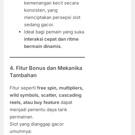
kemenangan kecil secara
konsisten, yang
menciptakan persepsi slot
sedang gacor.
Ideal bagi pemain yang suka
interaksi cepat dan ritme
bermain dinamis
.
4. Fitur Bonus dan Mekanika
Tambahan
Fitur seperti
free spin, multipliers,
wild symbols, scatter, cascading
reels, atau buy feature
dapat
menjadi penentu daya tarik
permainan.
Slot yang dianggap gacor
umumnya: