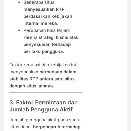
Beberapa situs
menyesuaikan RTP
berdasarkan kebijakan
internal mereka
.
Perubahan bisa terjadi
karena
strategi bisnis atau
penyesuaian terhadap
perilaku pengguna
.
Faktor regulasi dan kebijakan ini
menyebabkan
perbedaan dalam
stabilitas RTP antara satu situs
dengan situs lainnya
.
3. Faktor Permintaan dan
Jumlah Pengguna Aktif
Jumlah pengguna aktif pada suatu
situs dapat
berpengaruh terhadap