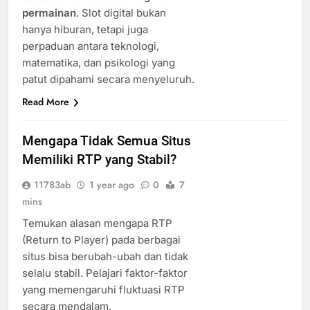
permainan
. Slot digital bukan
hanya hiburan, tetapi juga
perpaduan antara teknologi,
matematika, dan psikologi yang
patut dipahami secara menyeluruh.
Read More
Mengapa Tidak Semua Situs
Memiliki RTP yang Stabil?
11783ab
1 year ago
0
7
mins
Temukan alasan mengapa RTP
(Return to Player) pada berbagai
situs bisa berubah-ubah dan tidak
selalu stabil. Pelajari faktor-faktor
yang memengaruhi fluktuasi RTP
secara mendalam.