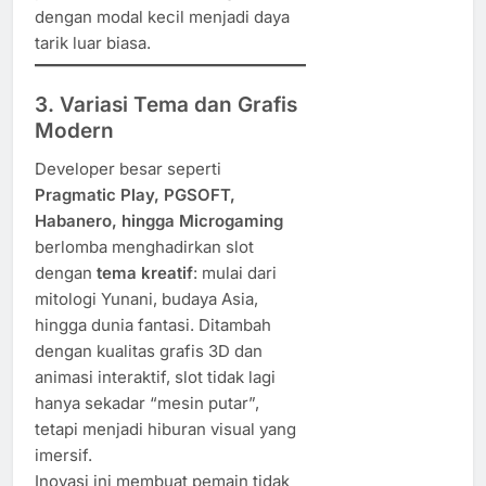
dengan modal kecil menjadi daya
tarik luar biasa.
3. Variasi Tema dan Grafis
Modern
Developer besar seperti
Pragmatic Play, PGSOFT,
Habanero, hingga Microgaming
berlomba menghadirkan slot
dengan
tema kreatif
: mulai dari
mitologi Yunani, budaya Asia,
hingga dunia fantasi. Ditambah
dengan kualitas grafis 3D dan
animasi interaktif, slot tidak lagi
hanya sekadar “mesin putar”,
tetapi menjadi hiburan visual yang
imersif.
Inovasi ini membuat pemain tidak