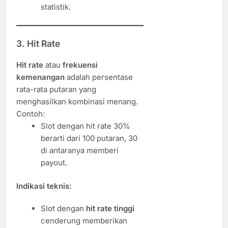
statistik.
3. Hit Rate
Hit rate
atau
frekuensi
kemenangan
adalah persentase
rata-rata putaran yang
menghasilkan kombinasi menang.
Contoh:
Slot dengan hit rate 30%
berarti dari 100 putaran, 30
di antaranya memberi
payout.
Indikasi teknis:
Slot dengan
hit rate tinggi
cenderung memberikan