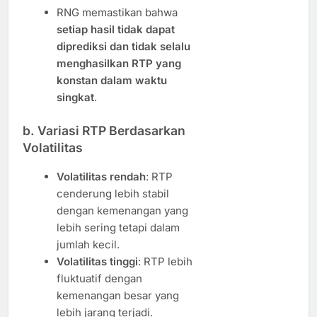
RNG memastikan bahwa
setiap hasil tidak dapat
diprediksi dan tidak selalu
menghasilkan RTP yang
konstan dalam waktu
singkat
.
b. Variasi RTP Berdasarkan
Volatilitas
Volatilitas rendah
: RTP
cenderung lebih stabil
dengan kemenangan yang
lebih sering tetapi dalam
jumlah kecil.
Volatilitas tinggi
: RTP lebih
fluktuatif dengan
kemenangan besar yang
lebih jarang terjadi.