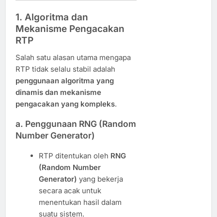
1. Algoritma dan
Mekanisme Pengacakan
RTP
Salah satu alasan utama mengapa
RTP tidak selalu stabil adalah
penggunaan algoritma yang
dinamis dan mekanisme
pengacakan yang kompleks
.
a. Penggunaan RNG (Random
Number Generator)
RTP ditentukan oleh
RNG
(Random Number
Generator)
yang bekerja
secara acak untuk
menentukan hasil dalam
suatu sistem.