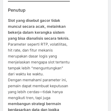
Penutup
Slot yang disebut gacor tidak
muncul secara acak, melainkan
bekerja dalam kerangka sistem
yang bisa dianalisis secara teknis.
Parameter seperti RTP, volatilitas,
hit rate, dan fitur mekanis
merupakan dasar logis yang
menjelaskan mengapa slot tertentu
tampak lebih “menguntungkan”
dari waktu ke waktu.
Dengan memahami parameter ini,
pemain dapat membuat keputusan
yang lebih cerdas—tidak hanya
mengikuti tren, tapi juga
membangun strategi bermain
berdasarkan data dan logika