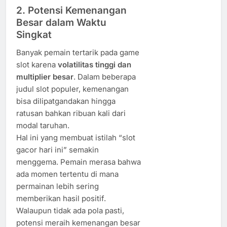
2. Potensi Kemenangan
Besar dalam Waktu
Singkat
Banyak pemain tertarik pada game
slot karena
volatilitas tinggi dan
multiplier besar
. Dalam beberapa
judul slot populer, kemenangan
bisa dilipatgandakan hingga
ratusan bahkan ribuan kali dari
modal taruhan.
Hal ini yang membuat istilah “slot
gacor hari ini” semakin
menggema. Pemain merasa bahwa
ada momen tertentu di mana
permainan lebih sering
memberikan hasil positif.
Walaupun tidak ada pola pasti,
potensi meraih kemenangan besar