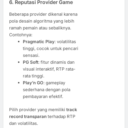
6. Reputasi Provider Game
Beberapa provider dikenal karena
pola desain algoritma yang lebih
ramah pemain atau sebaliknya.
Contohnya:
Pragmatic Play
: volatilitas
tinggi, cocok untuk pencari
sensasi.
PG Soft
: fitur dinamis dan
visual interaktif, RTP rata-
rata tinggi.
Play’n GO
: gameplay
sederhana dengan pola
pembayaran efektif.
Pilih provider yang memiliki
track
record transparan
terhadap RTP
dan volatilitas.