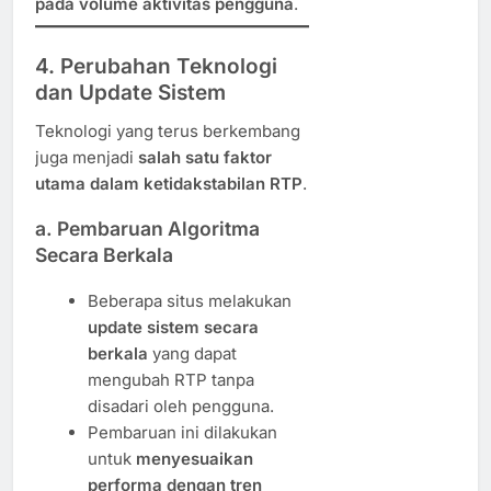
pada volume aktivitas pengguna
.
4. Perubahan Teknologi
dan Update Sistem
Teknologi yang terus berkembang
juga menjadi
salah satu faktor
utama dalam ketidakstabilan RTP
.
a. Pembaruan Algoritma
Secara Berkala
Beberapa situs melakukan
update sistem secara
berkala
yang dapat
mengubah RTP tanpa
disadari oleh pengguna.
Pembaruan ini dilakukan
untuk
menyesuaikan
performa dengan tren