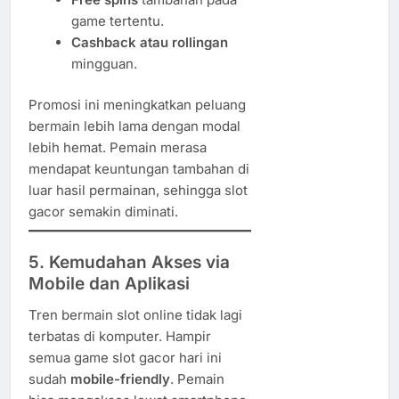
game tertentu.
Cashback atau rollingan
mingguan.
Promosi ini meningkatkan peluang
bermain lebih lama dengan modal
lebih hemat. Pemain merasa
mendapat keuntungan tambahan di
luar hasil permainan, sehingga slot
gacor semakin diminati.
5. Kemudahan Akses via
Mobile dan Aplikasi
Tren bermain slot online tidak lagi
terbatas di komputer. Hampir
semua game slot gacor hari ini
sudah
mobile-friendly
. Pemain