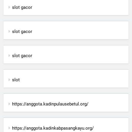
slot gacor
slot gacor
slot gacor
slot
https://anggota.kadinpulausebetul.org/
https://anggota.kadinkabpasangkayu.org/