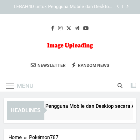
Skip
Jawab
EDWINSLOT dengan Antarmuka Sederhana yang
to
Tetap Fungsional dan Terarah
content
LEBAH4D dengan Antarmuka Sederhana yang
Tetap Fungsional dan Mudah Dipahami
EDWINSLOT untuk Pengguna Mobile dan Desktop
secara Aman dan Terkendali
LEBAH4D untuk Pengguna Mobile dan Desktop:
Panduan Akses yang Aman dan Bertanggung
Image
Jawab
Upload Dan Bagikan Gambar Dengan
EDWINSLOT dengan Antarmuka Sederhana yang
NEWSLETTER
RANDOM NEWS
Tetap Fungsional dan Terarah
Uploading
Mudah Di Image Uploading. Solusi
LEBAH4D dengan Antarmuka Sederhana yang
Cepat Untuk Kebutuhan Berbagi Gambar.
Tetap Fungsional dan Mudah Dipahami
MENU
WINSLOT untuk Pengguna Mobile dan Desktop secara Aman d
HEADLINES
eeks Ago
Home
Pokémon787