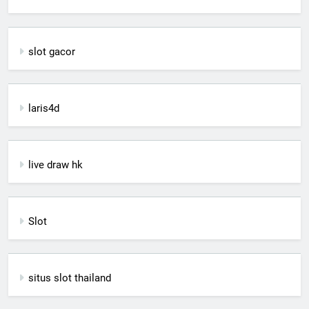
slot gacor
laris4d
live draw hk
Slot
situs slot thailand