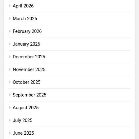
April 2026
March 2026
February 2026
January 2026
December 2025
November 2025
October 2025
September 2025
August 2025
July 2025
June 2025