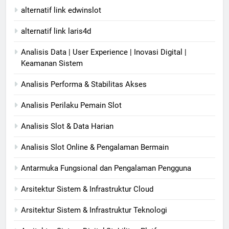
alternatif link edwinslot
alternatif link laris4d
Analisis Data | User Experience | Inovasi Digital |
Keamanan Sistem
Analisis Performa & Stabilitas Akses
Analisis Perilaku Pemain Slot
Analisis Slot & Data Harian
Analisis Slot Online & Pengalaman Bermain
Antarmuka Fungsional dan Pengalaman Pengguna
Arsitektur Sistem & Infrastruktur Cloud
Arsitektur Sistem & Infrastruktur Teknologi