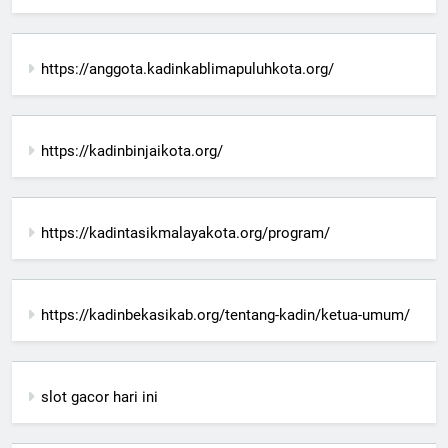
https://anggota.kadinkablimapuluhkota.org/
https://kadinbinjaikota.org/
https://kadintasikmalayakota.org/program/
https://kadinbekasikab.org/tentang-kadin/ketua-umum/
slot gacor hari ini