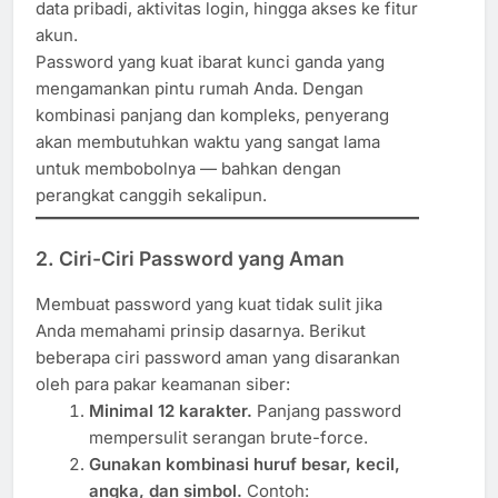
data pribadi, aktivitas login, hingga akses ke fitur
akun.
Password yang kuat ibarat kunci ganda yang
mengamankan pintu rumah Anda. Dengan
kombinasi panjang dan kompleks, penyerang
akan membutuhkan waktu yang sangat lama
untuk membobolnya — bahkan dengan
perangkat canggih sekalipun.
2. Ciri-Ciri Password yang Aman
Membuat password yang kuat tidak sulit jika
Anda memahami prinsip dasarnya. Berikut
beberapa ciri password aman yang disarankan
oleh para pakar keamanan siber:
Minimal 12 karakter.
Panjang password
mempersulit serangan brute-force.
Gunakan kombinasi huruf besar, kecil,
angka, dan simbol.
Contoh: