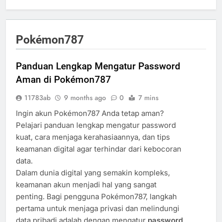
Pokémon787
Panduan Lengkap Mengatur Password
Aman di Pokémon787
11783ab
9 months ago
0
7 mins
Ingin akun Pokémon787 Anda tetap aman?
Pelajari panduan lengkap mengatur password
kuat, cara menjaga kerahasiaannya, dan tips
keamanan digital agar terhindar dari kebocoran
data.
Dalam dunia digital yang semakin kompleks,
keamanan akun menjadi hal yang sangat
penting. Bagi pengguna Pokémon787, langkah
pertama untuk menjaga privasi dan melindungi
data pribadi adalah dengan mengatur
password