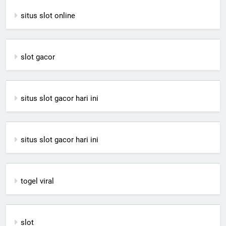
situs slot online
slot gacor
situs slot gacor hari ini
situs slot gacor hari ini
togel viral
slot