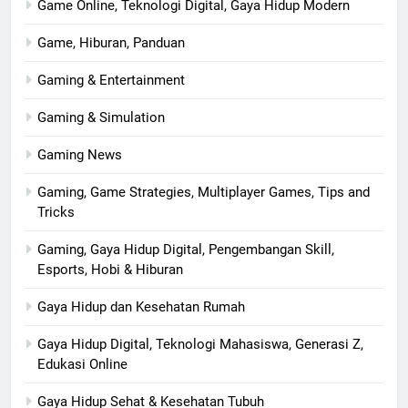
Game Online, Teknologi Digital, Gaya Hidup Modern
Game, Hiburan, Panduan
Gaming & Entertainment
Gaming & Simulation
Gaming News
Gaming, Game Strategies, Multiplayer Games, Tips and
Tricks
Gaming, Gaya Hidup Digital, Pengembangan Skill,
Esports, Hobi & Hiburan
Gaya Hidup dan Kesehatan Rumah
Gaya Hidup Digital, Teknologi Mahasiswa, Generasi Z,
Edukasi Online
Gaya Hidup Sehat & Kesehatan Tubuh