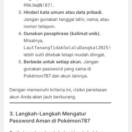
.
P0k3m@N!87!
Hindari kata umum atau data pribadi.
Jangan gunakan tanggal lahir, nama, atau
nomor telepon.
Gunakan passphrase (kalimat unik).
Misalnya,
LautTenangTidakSelaluDangkal2025!
lebih sulit ditebak tetapi mudah diingat.
Berbeda untuk setiap akun.
Jangan
gunakan password yang sama di
Pokémon787 dan akun lainnya.
Dengan memenuhi kriteria ini, risiko peretasan
akun Anda akan jauh berkurang.
3. Langkah-Langkah Mengatur
Password Aman di Pokémon787