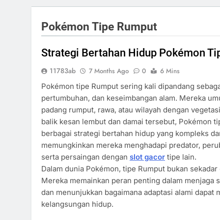
Pokémon Tipe Rumput
Strategi Bertahan Hidup Pokémon T
11783ab
7 Months Ago
0
6 Mins
Pokémon tipe Rumput sering kali dipandang sebaga
pertumbuhan, dan keseimbangan alam. Mereka umu
padang rumput, rawa, atau wilayah dengan vegetas
balik kesan lembut dan damai tersebut, Pokémon t
berbagai strategi bertahan hidup yang kompleks dan 
memungkinkan mereka menghadapi predator, perub
serta persaingan dengan
slot gacor
tipe lain.
Dalam dunia Pokémon, tipe Rumput bukan sekadar
Mereka memainkan peran penting dalam menjaga st
dan menunjukkan bagaimana adaptasi alami dapat m
kelangsungan hidup.