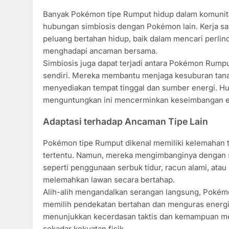
Banyak Pokémon tipe Rumput hidup dalam komunita
hubungan simbiosis dengan Pokémon lain. Kerja sa
peluang bertahan hidup, baik dalam mencari perl
menghadapi ancaman bersama.
Simbiosis juga dapat terjadi antara Pokémon Rumpu
sendiri. Mereka membantu menjaga kesuburan tan
menyediakan tempat tinggal dan sumber energi. H
menguntungkan ini mencerminkan keseimbangan ek
Adaptasi terhadap Ancaman Tipe Lain
Pokémon tipe Rumput dikenal memiliki kelemahan t
tertentu. Namun, mereka mengimbanginya dengan s
seperti penggunaan serbuk tidur, racun alami, at
melemahkan lawan secara bertahap.
Alih-alih mengandalkan serangan langsung, Poké
memilih pendekatan bertahan dan menguras energi l
menunjukkan kecerdasan taktis dan kemampuan me
sekadar kekuatan fisik.