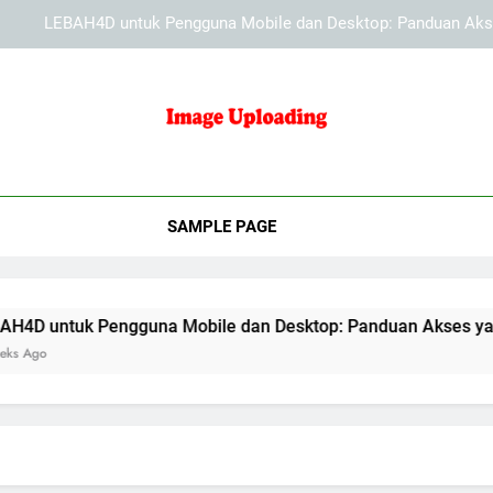
LEBAH4D untuk Pengguna Mobile dan Desktop: Panduan Aks
EDWINSLOT dengan Antarmuka Sederhan
LEBAH4D dengan Antarmuka Sederhana yang T
ge Uploading
EDWINSLOT untuk Pengguna Mobile dan
n Bagikan Gambar Dengan Mudah Di Image Uploading. Solusi 
LEBAH4D untuk Pengguna Mobile dan Desktop: Panduan Aks
SAMPLE PAGE
EDWINSLOT dengan Antarmuka Sederhan
LEBAH4D dengan Antarmuka Sederhana yang T
Pengguna Mobile dan Desktop: Panduan Akses yang Aman da