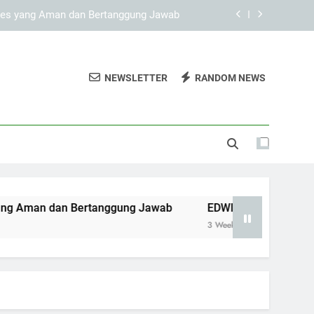
es yang Aman dan Bertanggung Jawab
a yang Tetap Fungsional dan Terarah
etap Fungsional dan Mudah Dipahami
NEWSLETTER
RANDOM NEWS
 Desktop secara Aman dan Terkendali
Cepat Untuk Kebutuhan Berbagi Gambar.
es yang Aman dan Bertanggung Jawab
a yang Tetap Fungsional dan Terarah
etap Fungsional dan Mudah Dipahami
n Bertanggung Jawab
EDWINSLOT dengan Antarmuka Se
3 Weeks Ago