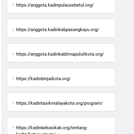
https://anggota.kadinpulausebetul.org/
https://anggota.kadinkabpasangkayu.org/
https://anggota.kadinkablimapuluhkota.org/
https://kadinbinjaikota.org/
https://kadintasikmalayakota.org/program/
https://kadinbekasikab.org/tentang-