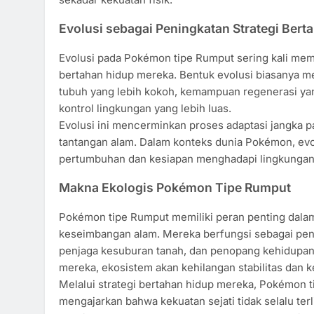
Evolusi sebagai Peningkatan Strategi Bert
Evolusi pada Pokémon tipe Rumput sering kali mem
bertahan hidup mereka. Bentuk evolusi biasanya m
tubuh yang lebih kokoh, kemampuan regenerasi yan
kontrol lingkungan yang lebih luas.
Evolusi ini mencerminkan proses adaptasi jangka p
tantangan alam. Dalam konteks dunia Pokémon, evo
pertumbuhan dan kesiapan menghadapi lingkungan 
Makna Ekologis Pokémon Tipe Rumput
Pokémon tipe Rumput memiliki peran penting dala
keseimbangan alam. Mereka berfungsi sebagai peng
penjaga kesuburan tanah, dan penopang kehidupan
mereka, ekosistem akan kehilangan stabilitas dan k
Melalui strategi bertahan hidup mereka, Pokémon 
mengajarkan bahwa kekuatan sejati tidak selalu terli