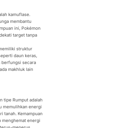
alah kamuflase.
bunga membantu
mpuan ini, Pokémon
ekati target tanpa
emiliki struktur
eperti daun keras,
a berfungsi secara
pada makhluk lain
on tipe Rumput adalah
u memulihkan energi
dari tanah. Kemampuan
m menghemat energi
 terus-menerus