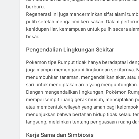
berburu.
Regenerasi ini juga mencerminkan sifat alami tu
pulih setelah mengalami kerusakan. Dalam pertar
kehidupan liar, kemampuan untuk pulih secara ala
besar.
Pengendalian Lingkungan Sekitar
Pokémon tipe Rumput tidak hanya beradaptasi deng
juga mampu memengaruhi lingkungan sekitarnya. 
menumbuhkan tanaman, mengendalikan akar, atau 
sari untuk menciptakan area yang menguntungkan.
Dengan mengendalikan lingkungan, Pokémon Rump
mempersempit ruang gerak musuh, menciptakan pe
atau membentuk wilayah yang aman bagi kelompokny
menunjukkan bahwa bertahan hidup tidak selalu te
langsung, melainkan tentang penguasaan ruang da
Kerja Sama dan Simbiosis