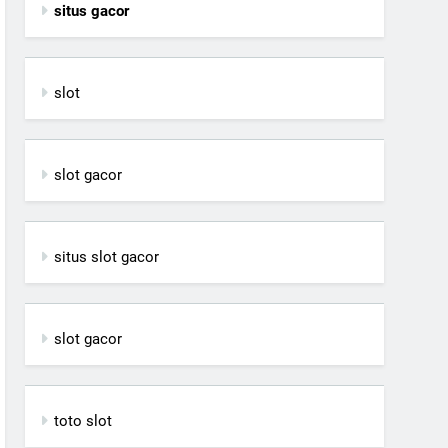
situs gacor
slot
slot gacor
situs slot gacor
slot gacor
toto slot