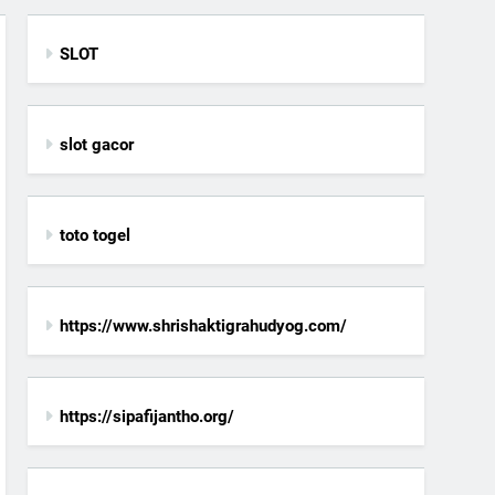
SLOT
slot gacor
toto togel
https://www.shrishaktigrahudyog.com/
https://sipafijantho.org/