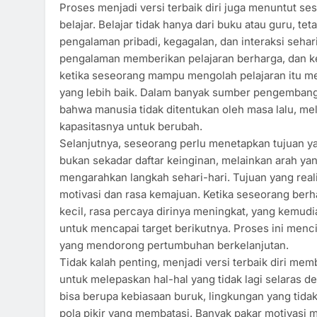
Proses menjadi versi terbaik diri juga menuntut se
belajar. Belajar tidak hanya dari buku atau guru, teta
pengalaman pribadi, kegagalan, dan interaksi sehari
pengalaman memberikan pelajaran berharga, dan 
ketika seseorang mampu mengolah pelajaran itu me
yang lebih baik. Dalam banyak sumber pengembangan
bahwa manusia tidak ditentukan oleh masa lalu, me
kapasitasnya untuk berubah.
Selanjutnya, seseorang perlu menetapkan tujuan yan
bukan sekadar daftar keinginan, melainkan arah y
mengarahkan langkah sehari-hari. Tujuan yang rea
motivasi dan rasa kemajuan. Ketika seseorang berh
kecil, rasa percaya dirinya meningkat, yang kemu
untuk mencapai target berikutnya. Proses ini mencip
yang mendorong pertumbuhan berkelanjutan.
Tidak kalah penting, menjadi versi terbaik diri me
untuk melepaskan hal-hal yang tidak lagi selaras den
bisa berupa kebiasaan buruk, lingkungan yang tid
pola pikir yang membatasi. Banyak pakar motivas