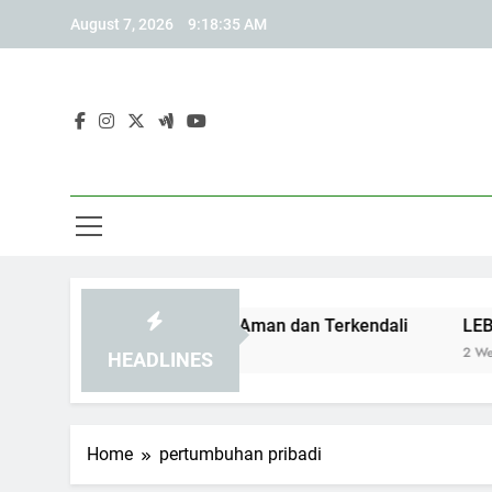
Skip
August 7, 2026
9:18:36 AM
to
content
Ima
Upload Da
 Desktop secara Aman dan Terkendali
LEBAH4D untuk 
2 Weeks Ago
HEADLINES
Home
pertumbuhan pribadi