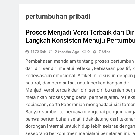
pertumbuhan pribadi
Proses Menjadi Versi Terbaik dari Diri
Langkah Konsisten Menuju Pertumbu
11783ab
9 Months Ago
0
7 Mins
Pembahasan mendalam tentang proses bertumbuh m
dari diri sendiri melalui refleksi, kebiasaan positif,
kedewasaan emosional. Artikel ini disusun dengan
natural, dan bermanfaat untuk perkembangan diri.
Menjadi versi terbaik dari diri sendiri bukanlah per
melainkan proses yang berisi pembelajaran, reflek
kebiasaan, serta keberanian menghadapi sisi tersem
Banyak sumber terpercaya mengenai pengembanga
bahwa pertumbuhan sejati tidak datang dari tekanan 
dorongan internal untuk hidup lebih selaras dengan n
seseorang berkomitmen menjalani perjalanan ini, ia