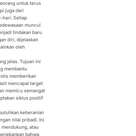
seorang untuk terus
pi juga dari
-hari. Setiap
kedewasaan muncul
njadi tindakan baru
 diri, dijelaskan
lainkan oleh
g jelas. Tujuan ini
ang membantu
listis memberikan
asil mencapai target
dian memicu semangat
takan siklus positif
mbutuhkan keberanian
gan nilai pribadi. Ini
ak mendukung, atau
i menekankan bahwa