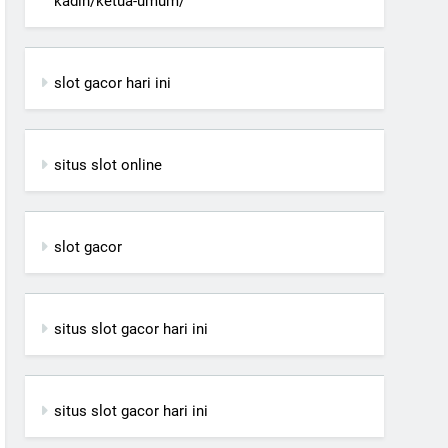
kadin/ketua-umum/
slot gacor hari ini
situs slot online
slot gacor
situs slot gacor hari ini
situs slot gacor hari ini