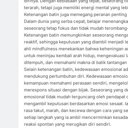
dirinya. Dengan kebiasaan yang tepat, seseorang ti
terarah, tetapi juga memiliki energi mental yang lebi
Ketenangan batin juga memegang peranan penting d
Dalam dunia yang serba cepat, belajar menenangk
seseorang tetap fokus dan tidak mudah terombang
Ketenangan batin memungkinkan seseorang menga
reaktif, sehingga keputusan yang diambil menjadi 
ahli mindfulness menekankan bahwa keheningan ad
untuk meninjau kembali arah hidup, mengevaluasi 
ditempuh, dan memahami makna di balik tantangan 
Selain ketenangan batin, kedewasaan emosional adal
mendukung pertumbuhan diri. Kedewasaan emosi
kemampuan memahami perasaan sendiri, mengelola 
merespons situasi dengan bijak. Seseorang yang 
emosional tidak mudah terguncang oleh pendapat or
mengambil keputusan berdasarkan emosi sesaat. Ia
rasa takut, marah, dan kecewa dengan cara yang se
setiap langkah yang ia ambil mencerminkan kesada
reaksi spontan yang merugikan diri sendiri.