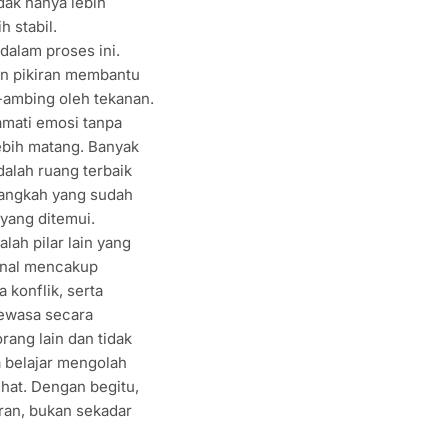
dak hanya lebih
h stabil.
alam proses ini.
an pikiran membantu
-ambing oleh tekanan.
mati emosi tanpa
lebih matang. Banyak
alah ruang terbaik
langkah yang sudah
yang ditemui.
ah pilar lain yang
onal mencakup
konflik, serta
dewasa secara
ang lain dan tidak
 belajar mengolah
hat. Dengan begitu,
ran, bukan sekadar