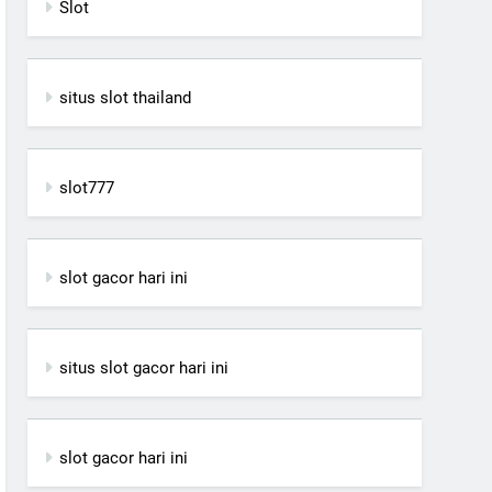
Slot
situs slot thailand
slot777
slot gacor hari ini
situs slot gacor hari ini
slot gacor hari ini