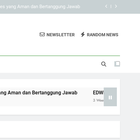
es yang Aman dan Bertanggung Jawab
a yang Tetap Fungsional dan Terarah
etap Fungsional dan Mudah Dipahami
NEWSLETTER
RANDOM NEWS
 Desktop secara Aman dan Terkendali
Cepat Untuk Kebutuhan Berbagi Gambar.
es yang Aman dan Bertanggung Jawab
a yang Tetap Fungsional dan Terarah
etap Fungsional dan Mudah Dipahami
an Bertanggung Jawab
EDWINSLOT dengan Antarmuka Se
3 Weeks Ago