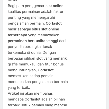
Bagi para penggemar
slot online
,
kualitas permainan adalah faktor
penting yang memengaruhi
pengalaman bermain.
Corlaslot
hadir sebagai
situs slot online
terpercaya
yang menawarkan
permainan berkualitas tinggi
dari
penyedia perangkat lunak
terkemuka di dunia. Dengan
berbagai pilihan slot yang menarik,
grafis memukau, dan fitur bonus
menguntungkan,
Corlaslot
memastikan setiap pemain
mendapatkan pengalaman bermain
yang terbaik.
Artikel ini akan membahas
mengapa
Corlaslot
adalah pilihan
terbaik untuk pemain yang mencari