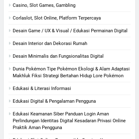
Casino, Slot Games, Gambling
Corlaslot, Slot Online, Platform Terpercaya
Desain Game / UX & Visual / Edukasi Permainan Digital
Desain Interior dan Dekorasi Rumah
Desain Minimalis dan Fungsionalitas Digital
Dunia Pokémon Tipe Pokémon Ekologi & Alam Adaptasi
Makhluk Fiksi Strategi Bertahan Hidup Lore Pokémon
Edukasi & Literasi Informasi
Edukasi Digital & Pengalaman Pengguna
Edukasi Keamanan Siber Panduan Login Aman
Perlindungan Identitas Digital Kesadaran Privasi Online
Praktik Aman Pengguna