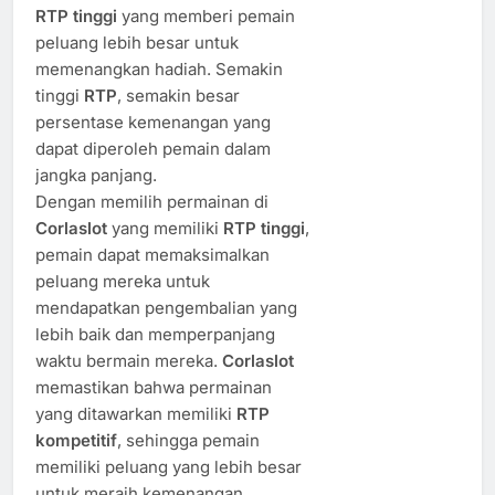
RTP tinggi
yang memberi pemain
peluang lebih besar untuk
memenangkan hadiah. Semakin
tinggi
RTP
, semakin besar
persentase kemenangan yang
dapat diperoleh pemain dalam
jangka panjang.
Dengan memilih permainan di
Corlaslot
yang memiliki
RTP tinggi
,
pemain dapat memaksimalkan
peluang mereka untuk
mendapatkan pengembalian yang
lebih baik dan memperpanjang
waktu bermain mereka.
Corlaslot
memastikan bahwa permainan
yang ditawarkan memiliki
RTP
kompetitif
, sehingga pemain
memiliki peluang yang lebih besar
untuk meraih kemenangan.