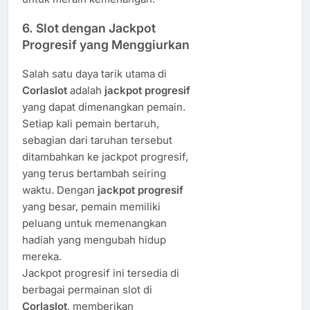
6.
Slot dengan Jackpot
Progresif yang Menggiurkan
Salah satu daya tarik utama di
Corlaslot
adalah
jackpot progresif
yang dapat dimenangkan pemain.
Setiap kali pemain bertaruh,
sebagian dari taruhan tersebut
ditambahkan ke jackpot progresif,
yang terus bertambah seiring
waktu. Dengan
jackpot progresif
yang besar, pemain memiliki
peluang untuk memenangkan
hadiah yang mengubah hidup
mereka.
Jackpot progresif ini tersedia di
berbagai permainan slot di
Corlaslot
, memberikan