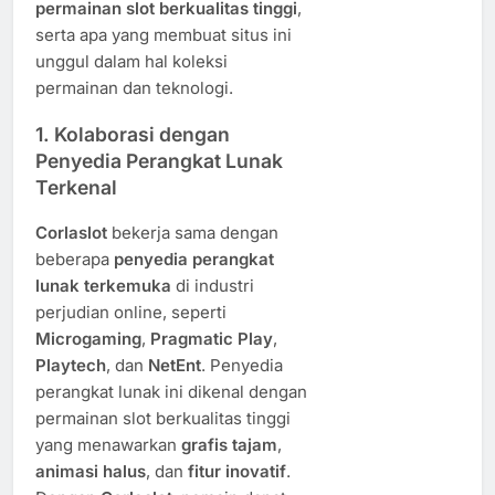
permainan slot berkualitas tinggi
,
serta apa yang membuat situs ini
unggul dalam hal koleksi
permainan dan teknologi.
1.
Kolaborasi dengan
Penyedia Perangkat Lunak
Terkenal
Corlaslot
bekerja sama dengan
beberapa
penyedia perangkat
lunak terkemuka
di industri
perjudian online, seperti
Microgaming
,
Pragmatic Play
,
Playtech
, dan
NetEnt
. Penyedia
perangkat lunak ini dikenal dengan
permainan slot berkualitas tinggi
yang menawarkan
grafis tajam
,
animasi halus
, dan
fitur inovatif
.