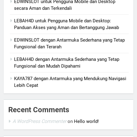
EDWINSLOT untuk Pengguna Mobile dan Desktop
secara Aman dan Terkendali
LEBAH4D untuk Pengguna Mobile dan Desktop:
Panduan Akses yang Aman dan Bertanggung Jawab
EDWINSLOT dengan Antarmuka Sederhana yang Tetap
Fungsional dan Terarah
LEBAH4D dengan Antarmuka Sederhana yang Tetap
Fungsional dan Mudah Dipahami
KAYA787 dengan Antarmuka yang Mendukung Navigasi
Lebih Cepat
Recent Comments
A WordPress Commenter
on
Hello world!