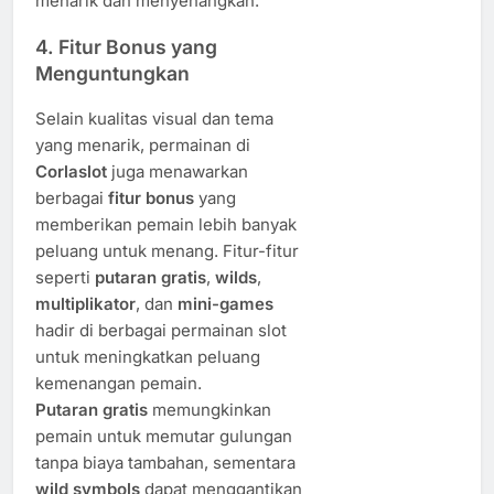
menarik dan menyenangkan.
4.
Fitur Bonus yang
Menguntungkan
Selain kualitas visual dan tema
yang menarik, permainan di
Corlaslot
juga menawarkan
berbagai
fitur bonus
yang
memberikan pemain lebih banyak
peluang untuk menang. Fitur-fitur
seperti
putaran gratis
,
wilds
,
multiplikator
, dan
mini-games
hadir di berbagai permainan slot
untuk meningkatkan peluang
kemenangan pemain.
Putaran gratis
memungkinkan
pemain untuk memutar gulungan
tanpa biaya tambahan, sementara
wild symbols
dapat menggantikan