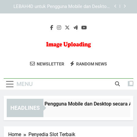
Skip
Jawab
EDWINSLOT dengan Antarmuka Sederhana yang
to
Tetap Fungsional dan Terarah
content
LEBAH4D dengan Antarmuka Sederhana yang
Tetap Fungsional dan Mudah Dipahami
EDWINSLOT untuk Pengguna Mobile dan Desktop
secara Aman dan Terkendali
LEBAH4D untuk Pengguna Mobile dan Desktop:
Panduan Akses yang Aman dan Bertanggung
Image
Jawab
Upload Dan Bagikan Gambar Dengan
EDWINSLOT dengan Antarmuka Sederhana yang
NEWSLETTER
RANDOM NEWS
Tetap Fungsional dan Terarah
Uploading
Mudah Di Image Uploading. Solusi
LEBAH4D dengan Antarmuka Sederhana yang
Cepat Untuk Kebutuhan Berbagi Gambar.
Tetap Fungsional dan Mudah Dipahami
MENU
WINSLOT untuk Pengguna Mobile dan Desktop secara Aman d
HEADLINES
eeks Ago
Home
Penyedia Slot Terbaik