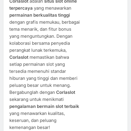
Corlaslot
adalah
situs slot online
terpercaya
yang menawarkan
permainan berkualitas tinggi
dengan grafis memukau, berbagai
tema menarik, dan fitur bonus
yang menguntungkan. Dengan
kolaborasi bersama penyedia
perangkat lunak terkemuka,
Corlaslot
memastikan bahwa
setiap permainan slot yang
tersedia memenuhi standar
hiburan yang tinggi dan memberi
peluang besar untuk menang.
Bergabunglah dengan
Corlaslot
sekarang untuk menikmati
pengalaman bermain slot terbaik
yang menawarkan kualitas,
keseruan, dan peluang
kemenangan besar!