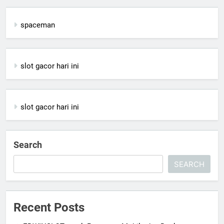
spaceman
slot gacor hari ini
slot gacor hari ini
Search
SEARCH
Recent Posts