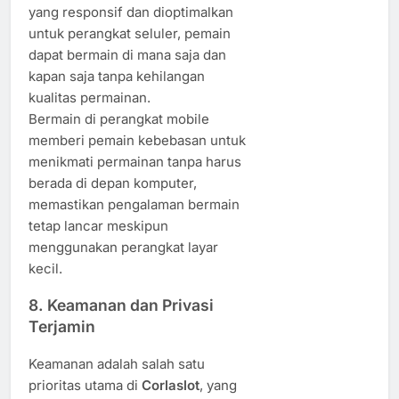
yang responsif dan dioptimalkan
untuk perangkat seluler, pemain
dapat bermain di mana saja dan
kapan saja tanpa kehilangan
kualitas permainan.
Bermain di perangkat mobile
memberi pemain kebebasan untuk
menikmati permainan tanpa harus
berada di depan komputer,
memastikan pengalaman bermain
tetap lancar meskipun
menggunakan perangkat layar
kecil.
8.
Keamanan dan Privasi
Terjamin
Keamanan adalah salah satu
prioritas utama di
Corlaslot
, yang