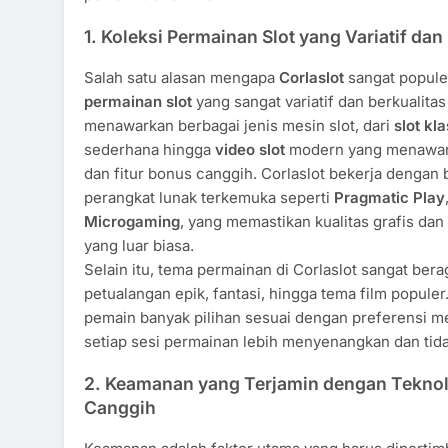
1.
Koleksi Permainan Slot yang Variatif dan
Salah satu alasan mengapa
Corlaslot
sangat popule
permainan slot
yang sangat variatif dan berkualitas 
menawarkan berbagai jenis mesin slot, dari
slot kla
sederhana hingga
video slot
modern yang menawark
dan fitur bonus canggih. Corlaslot bekerja dengan
perangkat lunak terkemuka seperti
Pragmatic Play
Microgaming
, yang memastikan kualitas grafis da
yang luar biasa.
Selain itu, tema permainan di Corlaslot sangat bera
petualangan epik, fantasi, hingga tema film populer
pemain banyak pilihan sesuai dengan preferensi m
setiap sesi permainan lebih menyenangkan dan ti
2.
Keamanan yang Terjamin dengan Teknol
Canggih