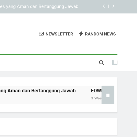
es yang Aman dan Bertanggung Jawab
a yang Tetap Fungsional dan Terarah
etap Fungsional dan Mudah Dipahami
NEWSLETTER
RANDOM NEWS
 Desktop secara Aman dan Terkendali
Cepat Untuk Kebutuhan Berbagi Gambar.
es yang Aman dan Bertanggung Jawab
a yang Tetap Fungsional dan Terarah
etap Fungsional dan Mudah Dipahami
an Bertanggung Jawab
EDWINSLOT dengan Antarmuka Se
3 Weeks Ago