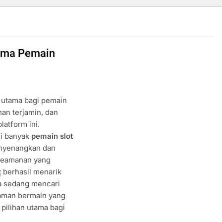
tama Pemain
 utama bagi pemain
nan terjamin, dan
atform ini.
gi banyak
pemain slot
nyenangkan dan
 keamanan yang
t
berhasil menarik
da sedang mencari
laman bermain yang
 pilihan utama bagi