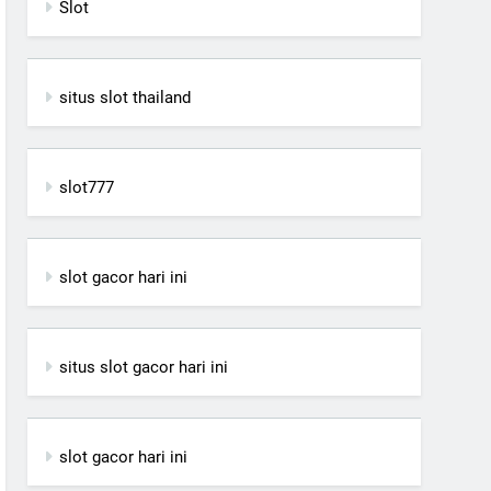
Slot
situs slot thailand
slot777
slot gacor hari ini
situs slot gacor hari ini
slot gacor hari ini