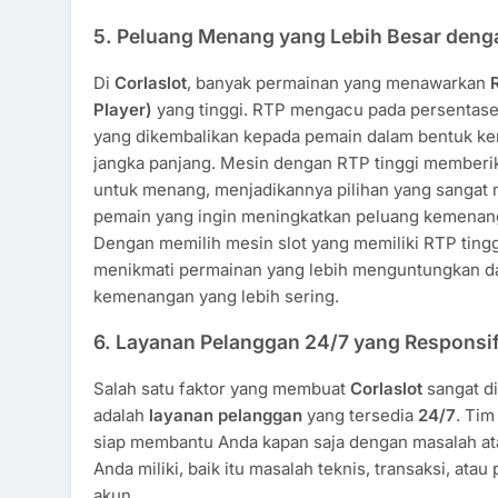
5.
Peluang Menang yang Lebih Besar deng
Di
Corlaslot
, banyak permainan yang menawarkan
Player)
yang tinggi. RTP mengacu pada persentase d
yang dikembalikan kepada pemain dalam bentuk k
jangka panjang. Mesin dengan RTP tinggi memberik
untuk menang, menjadikannya pilihan yang sangat
pemain yang ingin meningkatkan peluang kemenan
Dengan memilih mesin slot yang memiliki RTP tingg
menikmati permainan yang lebih menguntungkan d
kemenangan yang lebih sering.
6.
Layanan Pelanggan 24/7 yang Responsi
Salah satu faktor yang membuat
Corlaslot
sangat di
adalah
layanan pelanggan
yang tersedia
24/7
. Tim
siap membantu Anda kapan saja dengan masalah at
Anda miliki, baik itu masalah teknis, transaksi, atau
akun.