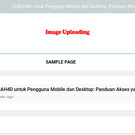
LEBAH4D untuk Pengguna Mobile dan Desktop: Panduan Aks
EDWINSLOT dengan Antarmuka Sederhan
LEBAH4D dengan Antarmuka Sederhana yang T
ge Uploading
EDWINSLOT untuk Pengguna Mobile dan
n Bagikan Gambar Dengan Mudah Di Image Uploading. Solusi 
LEBAH4D untuk Pengguna Mobile dan Desktop: Panduan Aks
SAMPLE PAGE
EDWINSLOT dengan Antarmuka Sederhan
LEBAH4D dengan Antarmuka Sederhana yang T
Pengguna Mobile dan Desktop: Panduan Akses yang Aman d