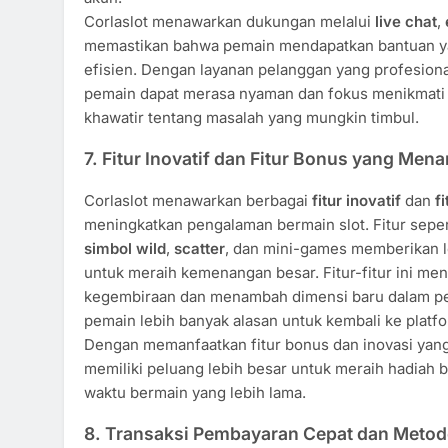
Corlaslot menawarkan dukungan melalui
live chat
,
memastikan bahwa pemain mendapatkan bantuan y
efisien. Dengan layanan pelanggan yang profesiona
pemain dapat merasa nyaman dan fokus menikmati
khawatir tentang masalah yang mungkin timbul.
7.
Fitur Inovatif dan Fitur Bonus yang Mena
Corlaslot menawarkan berbagai
fitur inovatif
dan
f
meningkatkan pengalaman bermain slot. Fitur sepe
simbol wild
,
scatter
, dan mini-games memberikan l
untuk meraih kemenangan besar. Fitur-fitur ini me
kegembiraan dan menambah dimensi baru dalam p
pemain lebih banyak alasan untuk kembali ke platfo
Dengan memanfaatkan fitur bonus dan inovasi yang
memiliki peluang lebih besar untuk meraih hadiah 
waktu bermain yang lebih lama.
8.
Transaksi Pembayaran Cepat dan Meto