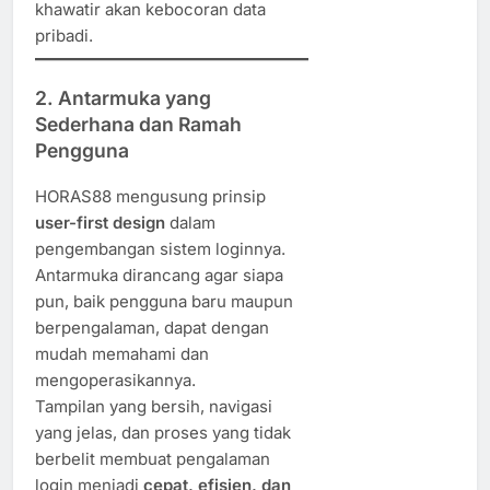
khawatir akan kebocoran data
pribadi.
2. Antarmuka yang
Sederhana dan Ramah
Pengguna
HORAS88 mengusung prinsip
user-first design
dalam
pengembangan sistem loginnya.
Antarmuka dirancang agar siapa
pun, baik pengguna baru maupun
berpengalaman, dapat dengan
mudah memahami dan
mengoperasikannya.
Tampilan yang bersih, navigasi
yang jelas, dan proses yang tidak
berbelit membuat pengalaman
login menjadi
cepat, efisien, dan