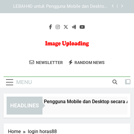
Skip
Jawab
EDWINSLOT dengan Antarmuka Sederhana yang
to
Tetap Fungsional dan Terarah
content
LEBAH4D dengan Antarmuka Sederhana yang
Tetap Fungsional dan Mudah Dipahami
EDWINSLOT untuk Pengguna Mobile dan Desktop
secara Aman dan Terkendali
LEBAH4D untuk Pengguna Mobile dan Desktop:
Panduan Akses yang Aman dan Bertanggung
Image
Jawab
Upload Dan Bagikan Gambar Dengan
EDWINSLOT dengan Antarmuka Sederhana yang
NEWSLETTER
RANDOM NEWS
Tetap Fungsional dan Terarah
Uploading
Mudah Di Image Uploading. Solusi
LEBAH4D dengan Antarmuka Sederhana yang
Cepat Untuk Kebutuhan Berbagi Gambar.
Tetap Fungsional dan Mudah Dipahami
MENU
WINSLOT untuk Pengguna Mobile dan Desktop secara Aman d
HEADLINES
Weeks Ago
Home
login horas88