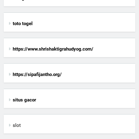
toto togel
https://www.shrishaktigrahudyog.com/
https://sipafijantho.org/
situs gacor
slot