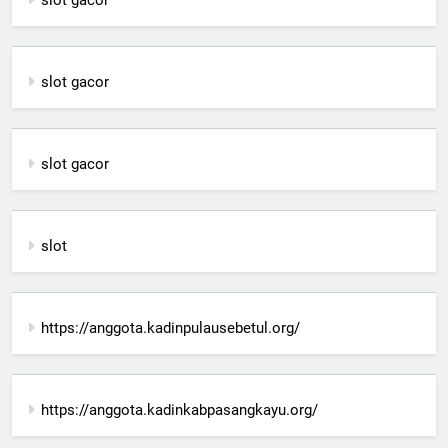
slot gacor
slot gacor
slot gacor
slot
https://anggota.kadinpulausebetul.org/
https://anggota.kadinkabpasangkayu.org/