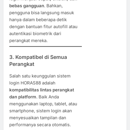
bebas gangguan
. Bahkan,
pengguna bisa langsung masuk
hanya dalam beberapa detik
dengan bantuan fitur autofill atau
autentikasi biometrik dari
perangkat mereka.
3. Kompatibel di Semua
Perangkat
Salah satu keunggulan sistem
login HORAS88 adalah
kompatibilitas lintas perangkat
dan platform
. Baik Anda
menggunakan laptop, tablet, atau
smartphone, sistem login akan
menyesuaikan tampilan dan
performanya secara otomatis.