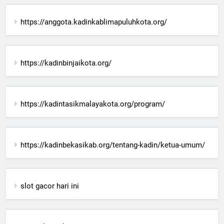
https://anggota.kadinkablimapuluhkota.org/
https://kadinbinjaikota.org/
https://kadintasikmalayakota.org/program/
https://kadinbekasikab.org/tentang-kadin/ketua-umum/
slot gacor hari ini