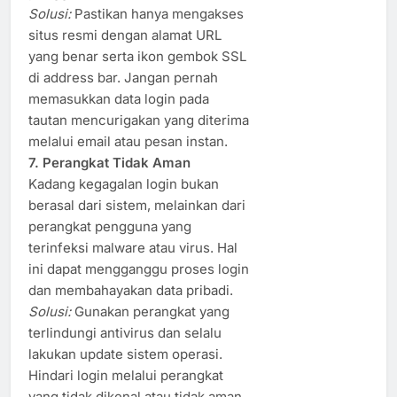
Solusi:
Pastikan hanya mengakses
situs resmi dengan alamat URL
yang benar serta ikon gembok SSL
di address bar. Jangan pernah
memasukkan data login pada
tautan mencurigakan yang diterima
melalui email atau pesan instan.
7. Perangkat Tidak Aman
Kadang kegagalan login bukan
berasal dari sistem, melainkan dari
perangkat pengguna yang
terinfeksi malware atau virus. Hal
ini dapat mengganggu proses login
dan membahayakan data pribadi.
Solusi:
Gunakan perangkat yang
terlindungi antivirus dan selalu
lakukan update sistem operasi.
Hindari login melalui perangkat
yang tidak dikenal atau tidak aman.