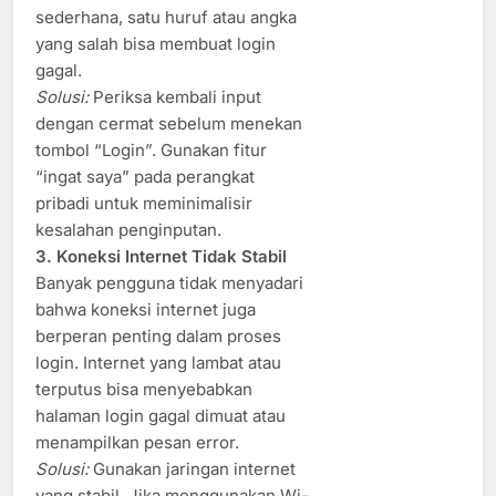
sederhana, satu huruf atau angka
yang salah bisa membuat login
gagal.
Solusi:
Periksa kembali input
dengan cermat sebelum menekan
tombol “Login”. Gunakan fitur
“ingat saya” pada perangkat
pribadi untuk meminimalisir
kesalahan penginputan.
3. Koneksi Internet Tidak Stabil
Banyak pengguna tidak menyadari
bahwa koneksi internet juga
berperan penting dalam proses
login. Internet yang lambat atau
terputus bisa menyebabkan
halaman login gagal dimuat atau
menampilkan pesan error.
Solusi:
Gunakan jaringan internet
yang stabil. Jika menggunakan Wi-