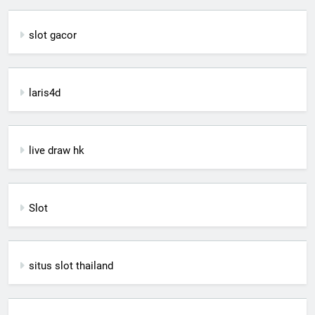
slot gacor
laris4d
live draw hk
Slot
situs slot thailand