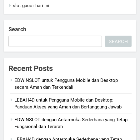
slot gacor hari ini
Search
SEARCH
Recent Posts
EDWINSLOT untuk Pengguna Mobile dan Desktop
secara Aman dan Terkendali
LEBAH4D untuk Pengguna Mobile dan Desktop:
Panduan Akses yang Aman dan Bertanggung Jawab
EDWINSLOT dengan Antarmuka Sederhana yang Tetap
Fungsional dan Terarah
LEBAH4D dengan Antarmuka Sederhana yang Tetap