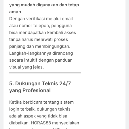
yang mudah digunakan dan tetap
aman
.
Dengan verifikasi melalui email
atau nomor telepon, pengguna
bisa mendapatkan kembali akses
tanpa harus melewati proses
panjang dan membingungkan.
Langkah-langkahnya dirancang
secara intuitif dengan panduan
visual yang jelas.
5. Dukungan Teknis 24/7
yang Profesional
Ketika berbicara tentang sistem
login terbaik, dukungan teknis
adalah aspek yang tidak bisa
diabaikan. HORAS88 menyediakan