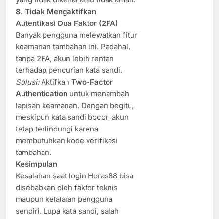
8. Tidak Mengaktifkan
Autentikasi Dua Faktor (2FA)
Banyak pengguna melewatkan fitur
keamanan tambahan ini. Padahal,
tanpa 2FA, akun lebih rentan
terhadap pencurian kata sandi.
Solusi:
Aktifkan
Two-Factor
Authentication
untuk menambah
lapisan keamanan. Dengan begitu,
meskipun kata sandi bocor, akun
tetap terlindungi karena
membutuhkan kode verifikasi
tambahan.
Kesimpulan
Kesalahan saat login Horas88 bisa
disebabkan oleh faktor teknis
maupun kelalaian pengguna
sendiri. Lupa kata sandi, salah