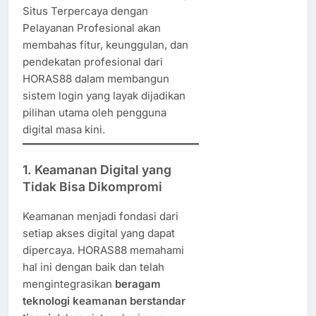
Situs Terpercaya dengan
Pelayanan Profesional akan
membahas fitur, keunggulan, dan
pendekatan profesional dari
HORAS88 dalam membangun
sistem login yang layak dijadikan
pilihan utama oleh pengguna
digital masa kini.
1. Keamanan Digital yang
Tidak Bisa Dikompromi
Keamanan menjadi fondasi dari
setiap akses digital yang dapat
dipercaya. HORAS88 memahami
hal ini dengan baik dan telah
mengintegrasikan
beragam
teknologi keamanan berstandar