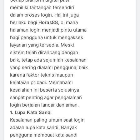
memiliki tantangan tersendiri
dalam proses login. Hal ini juga
berlaku bagi
Horas88
, di mana
halaman login menjadi pintu utama
bagi pengguna untuk mengakses
layanan yang tersedia. Meski
sistem telah dirancang dengan
baik, tetap ada sejumlah kesalahan
yang sering dialami pengguna, baik
karena faktor teknis maupun
kelalaian pribadi. Memahami
kesalahan ini beserta solusinya
sangat penting agar pengalaman
login berjalan lancar dan aman.
1. Lupa Kata Sandi
Kesalahan paling umum saat login
adalah lupa kata sandi. Banyak
pengguna membuat kata sandi