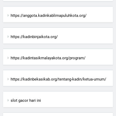
https://anggota.kadinkablimapuluhkota.org/
https://kadinbinjaikota.org/
https://kadintasikmalayakota.org/program/
https://kadinbekasikab.org/tentang-kadin/ketua-umum/
slot gacor hari ini