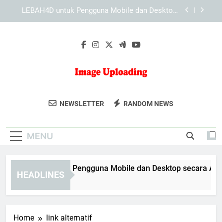
Skip
Jawab
EDWINSLOT dengan Antarmuka Sederhana yang
to
Tetap Fungsional dan Terarah
content
LEBAH4D dengan Antarmuka Sederhana yang
Tetap Fungsional dan Mudah Dipahami
EDWINSLOT untuk Pengguna Mobile dan Desktop
secara Aman dan Terkendali
LEBAH4D untuk Pengguna Mobile dan Desktop:
Panduan Akses yang Aman dan Bertanggung
Image
Jawab
Upload Dan Bagikan Gambar Dengan
EDWINSLOT dengan Antarmuka Sederhana yang
NEWSLETTER
RANDOM NEWS
Tetap Fungsional dan Terarah
Uploading
Mudah Di Image Uploading. Solusi
LEBAH4D dengan Antarmuka Sederhana yang
Cepat Untuk Kebutuhan Berbagi Gambar.
Tetap Fungsional dan Mudah Dipahami
MENU
WINSLOT untuk Pengguna Mobile dan Desktop secara Aman d
HEADLINES
Weeks Ago
Home
link alternatif