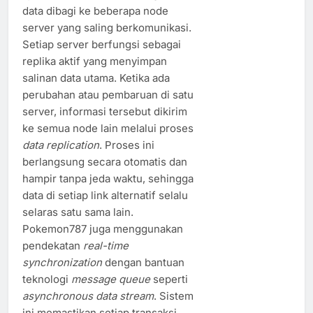
data dibagi ke beberapa node
server yang saling berkomunikasi.
Setiap server berfungsi sebagai
replika aktif yang menyimpan
salinan data utama. Ketika ada
perubahan atau pembaruan di satu
server, informasi tersebut dikirim
ke semua node lain melalui proses
data replication
. Proses ini
berlangsung secara otomatis dan
hampir tanpa jeda waktu, sehingga
data di setiap link alternatif selalu
selaras satu sama lain.
Pokemon787 juga menggunakan
pendekatan
real-time
synchronization
dengan bantuan
teknologi
message queue
seperti
asynchronous data stream
. Sistem
ini memastikan setiap transaksi