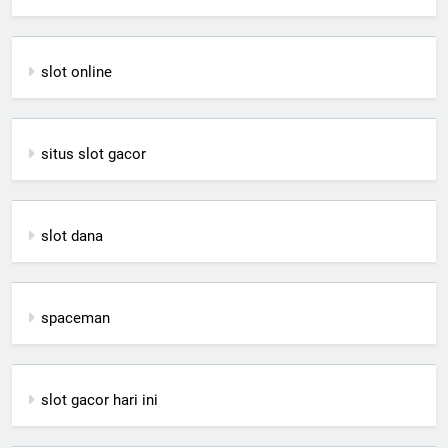
slot online
situs slot gacor
slot dana
spaceman
slot gacor hari ini