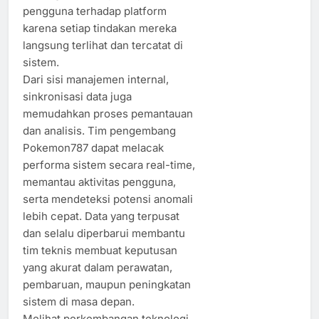
pengguna terhadap platform
karena setiap tindakan mereka
langsung terlihat dan tercatat di
sistem.
Dari sisi manajemen internal,
sinkronisasi data juga
memudahkan proses pemantauan
dan analisis. Tim pengembang
Pokemon787 dapat melacak
performa sistem secara real-time,
memantau aktivitas pengguna,
serta mendeteksi potensi anomali
lebih cepat. Data yang terpusat
dan selalu diperbarui membantu
tim teknis membuat keputusan
yang akurat dalam perawatan,
pembaruan, maupun peningkatan
sistem di masa depan.
Melihat perkembangan teknologi,