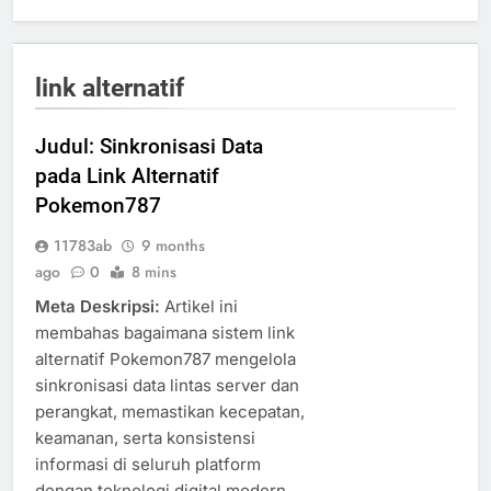
link alternatif
Judul: Sinkronisasi Data
pada Link Alternatif
Pokemon787
11783ab
9 months
ago
0
8 mins
Meta Deskripsi:
Artikel ini
membahas bagaimana sistem link
alternatif Pokemon787 mengelola
sinkronisasi data lintas server dan
perangkat, memastikan kecepatan,
keamanan, serta konsistensi
informasi di seluruh platform
dengan teknologi digital modern.