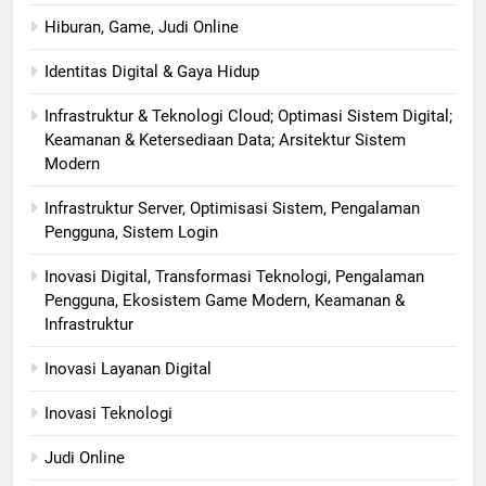
Hiburan, Game, Judi Online
Identitas Digital & Gaya Hidup
Infrastruktur & Teknologi Cloud; Optimasi Sistem Digital;
Keamanan & Ketersediaan Data; Arsitektur Sistem
Modern
Infrastruktur Server, Optimisasi Sistem, Pengalaman
Pengguna, Sistem Login
Inovasi Digital, Transformasi Teknologi, Pengalaman
Pengguna, Ekosistem Game Modern, Keamanan &
Infrastruktur
Inovasi Layanan Digital
Inovasi Teknologi
Judi Online