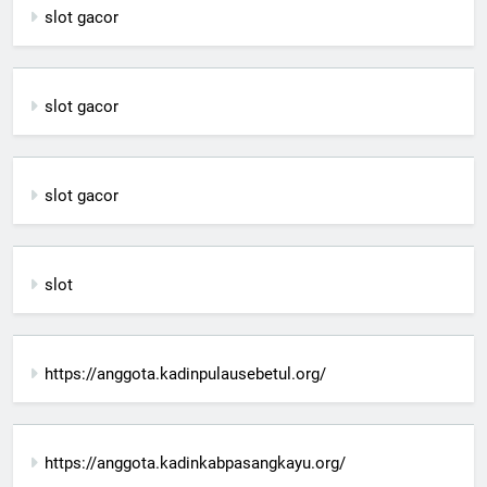
slot gacor
slot gacor
slot gacor
slot
https://anggota.kadinpulausebetul.org/
https://anggota.kadinkabpasangkayu.org/