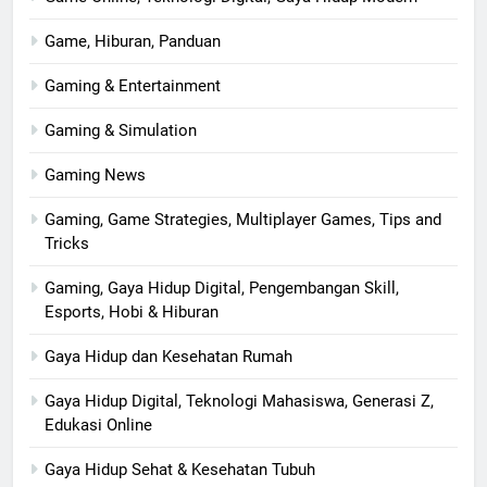
Game, Hiburan, Panduan
Gaming & Entertainment
Gaming & Simulation
Gaming News
Gaming, Game Strategies, Multiplayer Games, Tips and
Tricks
Gaming, Gaya Hidup Digital, Pengembangan Skill,
Esports, Hobi & Hiburan
Gaya Hidup dan Kesehatan Rumah
Gaya Hidup Digital, Teknologi Mahasiswa, Generasi Z,
Edukasi Online
Gaya Hidup Sehat & Kesehatan Tubuh