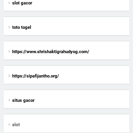
slot gacor
toto togel
https://www.shrishaktigrahudyog.com/
https://sipafijantho.org/
situs gacor
slot