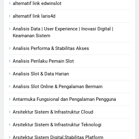
alternatif link edwinslot
alternatif link laris4d
Analisis Data | User Experience | Inovasi Digital |
Keamanan Sistem
Analisis Performa & Stabilitas Akses
Analisis Perilaku Pemain Slot
Analisis Slot & Data Harian
Analisis Slot Online & Pengalaman Bermain
Antarmuka Fungsional dan Pengalaman Pengguna
Arsitektur Sistem & Infrastruktur Cloud
Arsitektur Sistem & Infrastruktur Teknologi
Arsitektur Sistem Digital,Stabilitas Platform