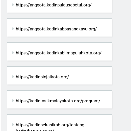
https://anggota.kadinpulausebetul.org/
https://anggota.kadinkabpasangkayu.org/
https://anggota.kadinkablimapuluhkota.org/
https://kadinbinjaikota.org/
https://kadintasikmalayakota.org/program/
https://kadinbekasikab.org/tentang-