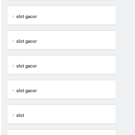
slot gacor
slot gacor
slot gacor
slot gacor
slot