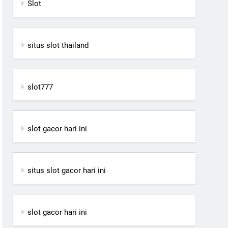
Slot
situs slot thailand
slot777
slot gacor hari ini
situs slot gacor hari ini
slot gacor hari ini