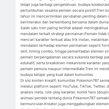
tetapi juga berbagi pengetahuan, budaya kolabora
pertumbuhan sesama pemain secara positif.Tren 
tahun ini mencerminkan perubahan penting dalam 
berinteraksi dan berkembang bersama dalam dunia d
Salah satu tren paling terlihat adalah meningkatnya 
mendalam terkait strategi permainan.Pemain tidak l
mencari karakter terkuat atau trik instan, melainka
mendalam terhadap elemen permainan seperti forma
skill, timing combo, hingga pemanfaatan elemen si
pemain berpengalaman secara sukarela berbagi pa
edukatif, serta breakdown mekanisme karakter ya
pemain pemula maupun intermediate.Tren ini mend
budaya belajar yang kuat dalam komunitas.
Di sisi konten kreatif, komunitas Pokemon787 se
melalui platform seperti YouTube, TikTok, Twitter,
analisis meta, role-play karakter, komik fans (doujin 
animasi pendek tentang dunia Pokemon787 semaki
bermunculan.Kreator juga menggabungkan elemen h