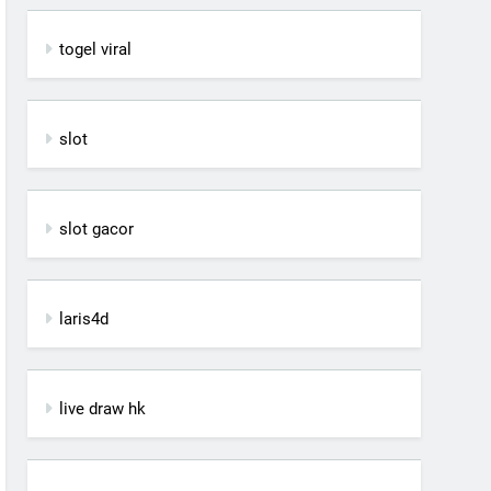
togel viral
slot
slot gacor
laris4d
live draw hk