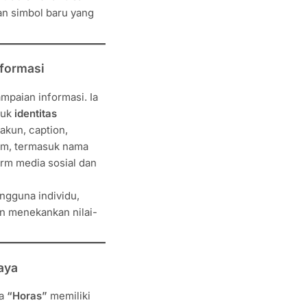
n simbol baru yang
nformasi
ampaian informasi. Ia
tuk
identitas
akun, caption,
lam, termasuk nama
rm media sosial dan
ngguna individu,
in menekankan nilai-
aya
ta
“Horas”
memiliki