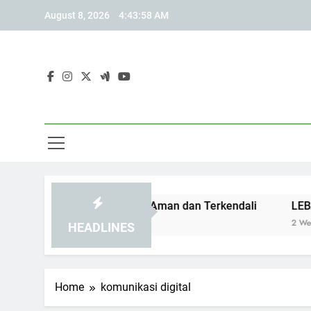
Skip
August 8, 2026
4:43:59 AM
to
content
Ima
Upload Da
dan Desktop secara Aman dan Terkendali
LEBAH4D unt
2 Weeks Ago
HEADLINES
Home
komunikasi digital