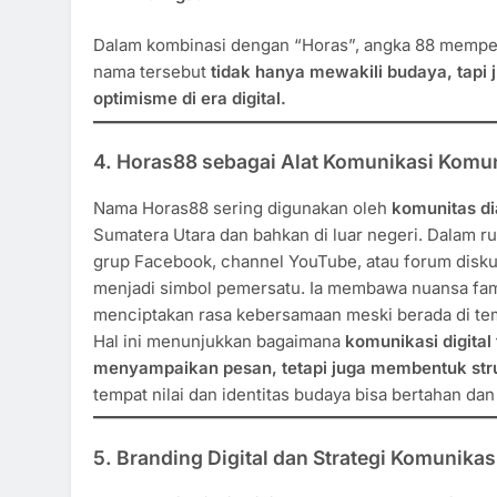
Dalam kombinasi dengan “Horas”, angka 88 mempe
nama tersebut
tidak hanya mewakili budaya, tapi
optimisme di era digital.
4. Horas88 sebagai Alat Komunikasi Komu
Nama Horas88 sering digunakan oleh
komunitas di
Sumatera Utara dan bahkan di luar negeri. Dalam rua
grup Facebook, channel YouTube, atau forum diskus
menjadi simbol pemersatu. Ia membawa nuansa fam
menciptakan rasa kebersamaan meski berada di te
Hal ini menunjukkan bagaimana
komunikasi digital
menyampaikan pesan, tetapi juga membentuk struk
tempat nilai dan identitas budaya bisa bertahan da
5. Branding Digital dan Strategi Komunikas