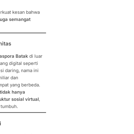
rkuat kesan bahwa
 juga semangat
nitas
aspora Batak
di luar
ng digital seperti
i daring, nama ini
iliar dan
mpat yang berbeda.
 tidak hanya
tur sosial virtual
,
n tumbuh.
i