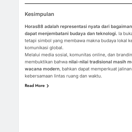
Kesimpulan
Horas88 adalah representasi nyata dari bagaiman
dapat menjembatani budaya dan teknologi.
Ia buk
tetapi simbol yang membawa makna budaya lokal k
komunikasi global.
Melalui media sosial, komunitas online, dan brandin
membuktikan bahwa
nilai-nilai tradisional masih 
wacana modern
, bahkan dapat memperkuat jalinan 
kebersamaan lintas ruang dan waktu.
Read More